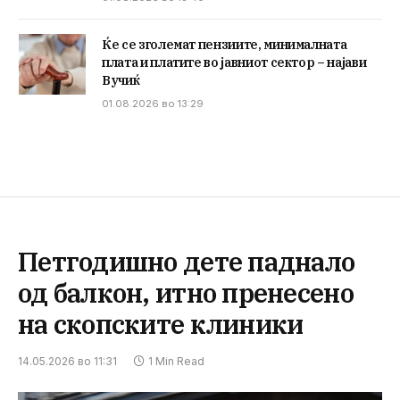
Ќе се зголемат пензиите, минималната
плата и платите во јавниот сектор – најави
Вучиќ
01.08.2026 во 13:29
Петгодишно дете паднало
од балкон, итно пренесено
на скопските клиники
14.05.2026 во 11:31
1 Min Read