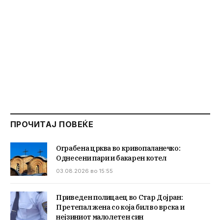
ПРОЧИТАЈ ПОВЕЌЕ
Ограбена црква во кривопаланечко:
Однесени пари и бакарен котел
03.08.2026 во 15:55
Приведен полицаец во Стар Дојран:
Претепал жена со која бил во врска и
нејзиниот малолетен син