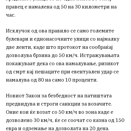
правец е намалена од 50 на 30 километри на
час.
Исклучок од ова правило се само големите
булевари и еднонасочните улици со најмалку
две ленти, каде што протокот на сообраќај
дозволува брзина до 50 км/ч. Истражувањата
покажуваат дека со ова намалување, ризикот
од смрт кај пешаците при евентуален удар се
намалува од 80 на само 10 проценти.
Новиот Закон за безбедност на патиштата
предвидува и строги санкции за возачите.
Оние кои ќе возат со 50 км/ч во зона каде е
дозволено 30 км/ч, ќе се соочат со казна од 150
евра и одземање на дозволата на 20 дена.