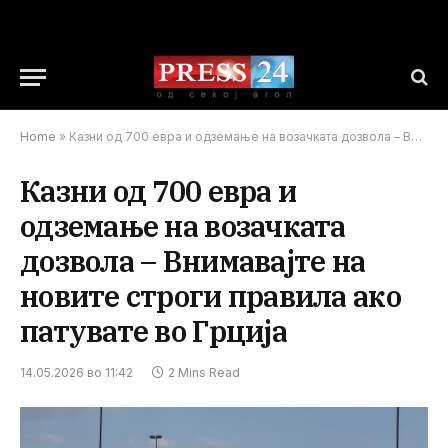
Home
»
Казни од 700 евра и одземање на возачката дозвола – Внимавајте на новите строги правила ако патувате во Грција
Казни од 700 евра и
одземање на возачката
дозвола – Внимавајте на
новите строги правила ако
патувате во Грција
14.05.2026 во 11:42
2 Mins Read