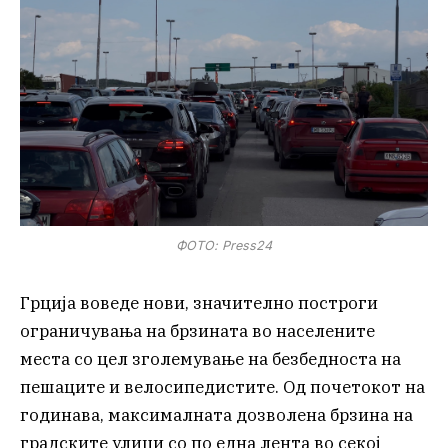
ФОТО: Press24
Грција воведе нови, значително построги
ограничувања на брзината во населените
места со цел зголемување на безбедноста на
пешаците и велосипедистите. Од почетокот на
годинава, максималната дозволена брзина на
градските улици со по една лента во секој