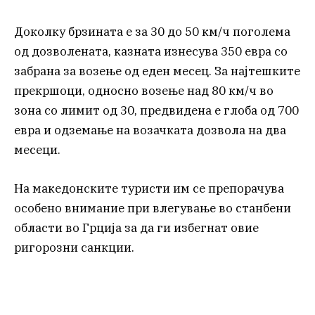
Доколку брзината е за 30 до 50 км/ч поголема
од дозволената, казната изнесува 350 евра со
забрана за возење од еден месец. За најтешките
прекршоци, односно возење над 80 км/ч во
зона со лимит од 30, предвидена е глоба од 700
евра и одземање на возачката дозвола на два
месеци.
На македонските туристи им се препорачува
особено внимание при влегување во станбени
области во Грција за да ги избегнат овие
ригорозни санкции.