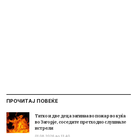
ПРОЧИТАЈ ПОВЕЌЕ
Татко и две деца загинаа во пожар во куќа
во Загорје, соседите претходно слушнале
истрели
01.08.2026 во 13:40