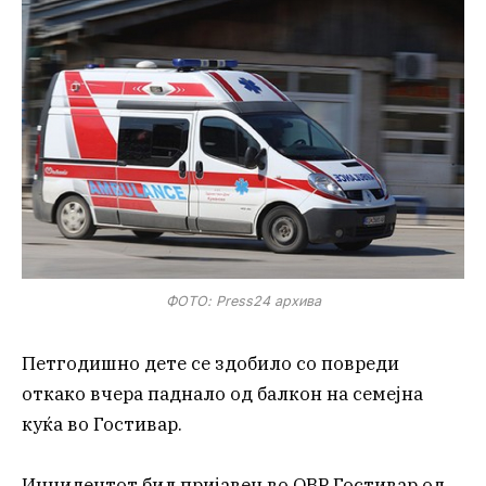
ФОТО: Press24 архива
Петгодишно дете се здобило со повреди
откако вчера паднало од балкон на семејна
куќа во Гостивар.
Инцидентот бил пријавен во ОВР Гостивар од