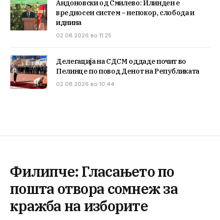
Андоновски од Смилево: Илинден е
вредносен систем – непокор, слобода и
иднина
02.08.2026 во 11:25
Делегација на СДСМ оддаде почит во
Пелинце по повод Денот на Републиката
02.08.2026 во 10:44
Филипче: Гласањето по
пошта отвора сомнеж за
кражба на изборите