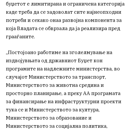
буџетот е лимитирана и ограничена категорија
каде треба да се задоволат сите најнеопходни
потреби и секако онаа развојна компонента за
која Владата се обврзала да ја реализира пред
грааѓаните.
„Постојоано работиме на зголелмување на
издвојувњата од државниот Буџет кон
програмите на надлежните министерства, во
случајот Министерството за транспорт,
Министерството за животна средина и
просторно планирање, а преку АА програмата
за финансирање на инфраструктурни проекти
тука се и Министерството за култура,
Министерството за образование и
Министерството за социјална политика,