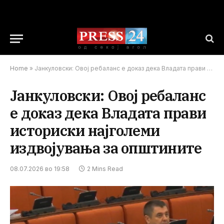
Home
»
Јанкуловски: Овој ребаланс е доказ дека Владата прави историски најголеми издвојувања за општините
Јанкуловски: Овој ребаланс
е доказ дека Владата прави
историски најголеми
издвојувања за општините
08.07.2026 во 19:58
2 Mins Read