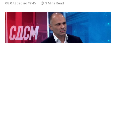
08.07.2026 во 19:45
3 Mins Read
Гласањето по пошта за дијаспората отвора
сериозен сомнеж дека изборите, кога и да се
одржат, може да бидат украдени, предупреди
претседателот на СДСМ, Венко Филипче, во