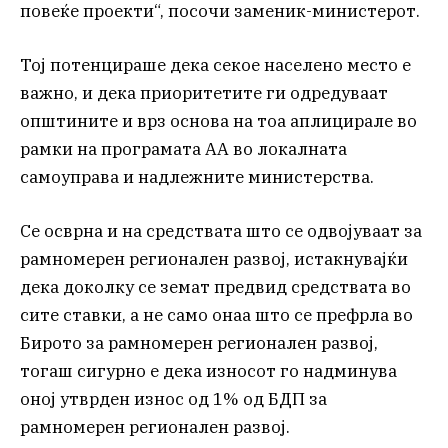
повеќе проекти“, посочи заменик-министерот.
Тој потенцираше дека секое населено место е
важно, и дека приоритетите ги одредуваат
општините и врз основа на тоа аплицирале во
рамки на програмата АА во локалната
самоуправа и надлежните министерства.
Се осврна и на средствата што се одвојуваат за
рамномерен регионален развој, истакнувајќи
дека доколку се земат предвид средствата во
сите ставки, а не само онаа што се префрла во
Бирото за рамномерен регионален развој,
тогаш сигурно е дека износот го надминува
оној утврден износ од 1% од БДП за
рамномерен регионален развој.