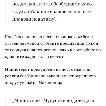
поддршка што ја обезбедивме како
сојуз за Украина и какви се нашите
планови понатаму’.“
Посебен акцент во неговото излагање беше
ставен на геополитичките предизвици со кои
се соочува нашиот регион, како и состојбите во
кризните жаришта во светот.
Министерот предупреди на постоењето на
реални безбедносни закани во непосредното
опкружување на Македонија.
„Министерот Муцунски додаде дека