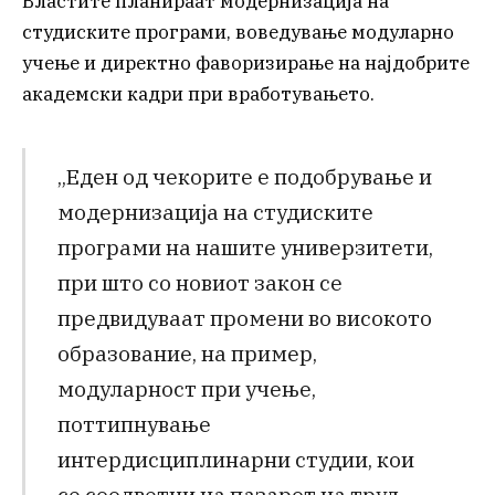
Властите планираат модернизација на
студиските програми, воведување модуларно
учење и директно фаворизирање на најдобрите
академски кадри при вработувањето.
„Еден од чекорите е подобрување и
модернизација на студиските
програми на нашите универзитети,
при што со новиот закон се
предвидуваат промени во високото
образование, на пример,
модуларност при учење,
поттипнување
интердисциплинарни студии, кои
се соодветни на пазарот на труд,