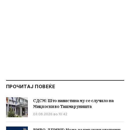
ПРОЧИТАЈ ПОВЕЌЕ
СДСМ: Што навистина му се случило на
Мицкоски во Ташмаруништа
03.08.2026 во 10:42
ВМРО-ДПМНЕ: Нема да има нови отстапки