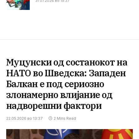
31.07.2026 во 19:37
Муцунски од состанокот на
НАТО во Шведска: Западен
Балкан е под сериозно
злонамерно влијание од
надворешни фактори
22.05.2026 во 13:37
2 Mins Read