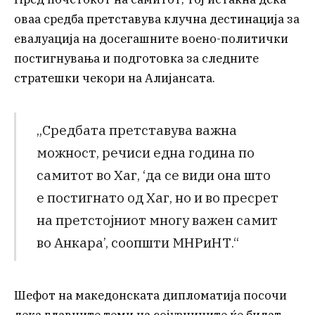
оваа средба претставува клучна дестинација за
евалуација на досегашните воено-политички
постигнувања и подготовка за следните
стратешки чекори на Алијансата.
„Средбата претставува важна
можност, речиси една година по
самитот во Хаг, ‘да се види она што
е постигнато од Хаг, но и во пресрет
на претстојниот многу важен самит
во Анкара’, соопшти МНРиНТ.“
Шефот на македонската дипломатија посочи
дека главните теми на сојузниците ќе бидат