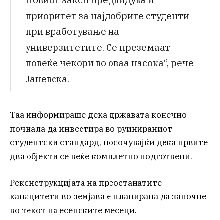
приоритет за најдобрите студенти
при вработување на
универзитетите. Се преземаат
повеќе чекори во оваа насока“, рече
Јаневска.
Таа информираше дека државата конечно
почнала да инвестира во руинираниот
студентски стандард, посочувајќи дека првите
два објекти се веќе комплетно подготвени.
Реконструкцијата на преостанатите
капацитети во земјава е планирана да започне
во текот на есенските месеци.