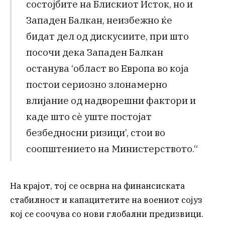
состојбите на Блискиот Исток, но и
Западен Балкан, неизбежно ќе
бидат дел од дискусиите, при што
посочи дека Западен Балкан
останува ‘област во Европа во која
постои сериозно злонамерно
влијание од надворешни фактори и
каде што сè уште постојат
безбедносни ризици’, стои во
соопштението на Министерството.“
На крајот, тој се осврна на финансиската
стабилност и капацитетите на воениот сојуз
кој се соочува со нови глобални предизвици.