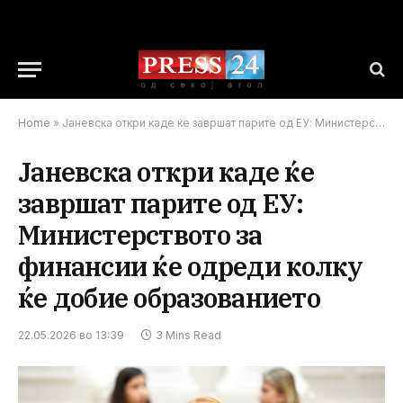
Home
»
Јаневска откри каде ќе завршат парите од ЕУ: Министерството за финансии ќе одреди колку ќе добие образованието
Јаневска откри каде ќе
завршат парите од ЕУ:
Министерството за
финансии ќе одреди колку
ќе добие образованието
22.05.2026 во 13:39
3 Mins Read