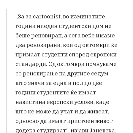
„За за cartoonist, во изминатите
години ниеден студентски дом не
беше реновиран, а сега веќе имаме
два реновирани, кои од октомври ќе
примаат студенти според европски
стандарди. Од октомври почнуваме
со реновирање на другите седум,
што значи за една и пол до две
години студентите ќе имаат
навистина европски услови, каде
што ќе може да учат и да живеат,
односно да имаат пристоен живот
додека студираат“, изјави Јаневска.