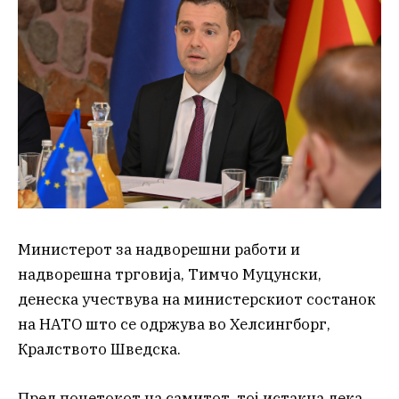
Министерот за надворешни работи и
надворешна трговија, Тимчо Муцунски,
денеска учествува на министерскиот состанок
на НАТО што се одржува во Хелсингборг,
Кралството Шведска.
Пред почетокот на самитот, тој истакна дека