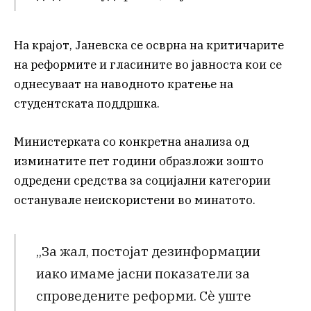
На крајот, Јаневска се осврна на критичарите
на реформите и гласините во јавноста кои се
однесуваат на наводното кратење на
студентската поддршка.
Министерката со конкретна анализа од
изминатите пет години образложи зошто
одредени средства за социјални категории
останувале неискористени во минатото.
„За жал, постојат дезинформации
иако имаме јасни показатели за
спроведените реформи. Сè уште