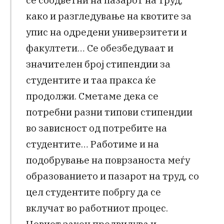
како и разгледување на квотите за
упис на одредени универзитети и
факултети… Се обезбедуваат и
значителен број стипендии за
студентите и таа пракса ќе
продолжи. Сметаме дека се
потребни разни типови стипендии
во зависност од потребите на
студентите… Работиме и на
подобрување на поврзаноста меѓу
образованието и пазарот на труд, со
цел студентите побргу да се
вклучат во работниот процес.
Новиот закон предвидува и