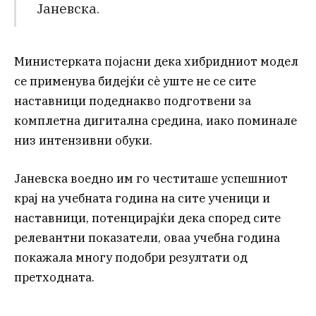
Јаневска.
Министерката појасни дека хибридниот модел
се применува бидејќи сè уште не се сите
наставници подеднакво подготвени за
комплетна дигитална средина, иако поминале
низ интензивни обуки.
Јаневска воедно им го честиташе успешниот
крај на учебната година на сите ученици и
наставници, потенцирајќи дека според сите
релевантни показатели, оваа учебна година
покажала многу подобри резултати од
претходната.