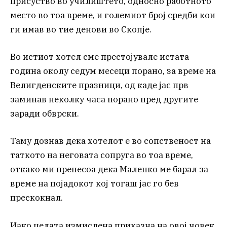
присуство во училиштето, односно работното
место во тоа време, и големиот број средби кои
ги имав во тие денови во Скопје.
Во истиот хотел сме престојувале истата
година околу седум месеци порано, за време на
Велигденските празници, од каде јас прв
заминав неколку часа порано пред другите
заради обврски.
Таму дознав дека хотелот е во сопственост на
таткото на неговата сопруга во тоа време,
откако ми пренесоа дека Маленко ме барал за
време на појадокот кој тогаш јас го бев
прескокнал.
Иако целата измислена приказна на овој човек