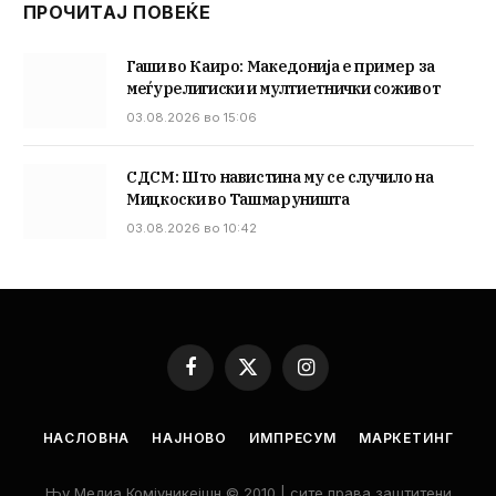
ПРОЧИТАЈ ПОВЕЌЕ
Гаши во Каиро: Македонија е пример за
меѓурелигиски и мултиетнички соживот
03.08.2026 во 15:06
СДСМ: Што навистина му се случило на
Мицкоски во Ташмаруништа
03.08.2026 во 10:42
Facebook
X
Instagram
(Twitter)
НАСЛОВНА
НАЈНОВО
ИМПРЕСУМ
МАРКЕТИНГ
Њу Медиа Комјуникејшн © 2010 | сите права заштитени