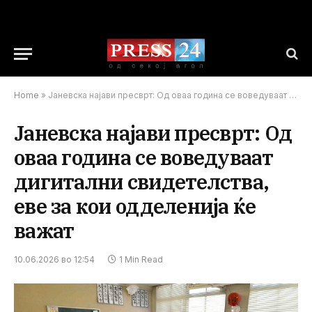
Home
»
Јаневска најави пресврт: Од оваа година се воведуваат дигитални свидетелства, еве за кои одделенија ќе важат
Јаневска најави пресврт: Од
оваа година се воведуваат
дигитални свидетелства,
еве за кои одделенија ќе
важат
10.06.2026 во 12:54
1 Min Read