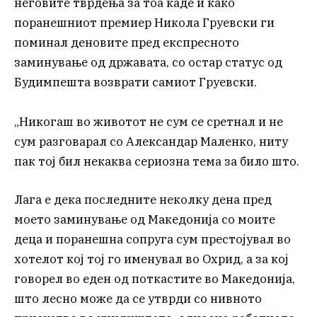
неговите тврдења за тоа каде и како
поранешниот премиер Никола Груевски ги
поминал деновите пред експресното
заминување од државата, со остар статус од
Будимпешта возврати самиот Груевски.
„Никогаш во животот не сум се сретнал и не
сум разговарал со Александар Маленко, ниту
пак тој бил некаква сериозна тема за било што.
Лага е дека последните неколку дена пред
моето заминување од Македонија со моите
деца и поранешна сопруга сум престојувал во
хотелот кој тој го именувал во Охрид, а за кој
говорел во еден од поткастите во Македонија,
што лесно може да се утврди со нивното