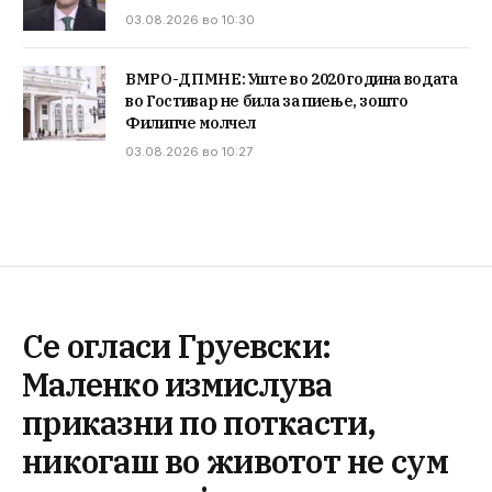
03.08.2026 во 10:30
ВМРО-ДПМНЕ: Уште во 2020 година водата
во Гостивар не била за пиење, зошто
Филипче молчел
03.08.2026 во 10:27
Се огласи Груевски:
Маленко измислува
приказни по поткасти,
никогаш во животот не сум