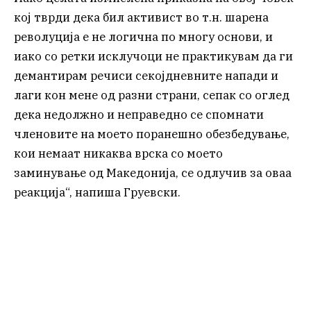
кој тврди дека бил активист во т.н. шарена
револуција е не логична по многу основи, и
иако со ретки исклучоци не практикувам да ги
демантирам речиси секојдневните напади и
лаги кон мене од разни страни, сепак со оглед
дека недолжно и неправедно се спомнати
членовите на моето поранешно обезбедување,
кои немаат никаква врска со моето
заминување од Македонија, се одлучив за оваа
реакција“, напиша Груевски.