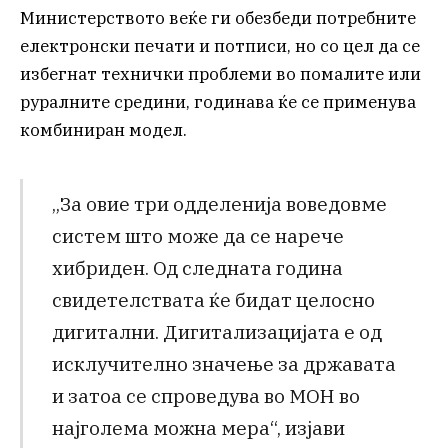
Министерството веќе ги обезбеди потребните
електронски печати и потписи, но со цел да се
избегнат технички проблеми во помалите или
руралните средини, годинава ќе се применува
комбиниран модел.
„За овие три одделенија воведовме
систем што може да се нарече
хибриден. Од следната година
свидетелствата ќе бидат целосно
дигитални. Дигитализацијата е од
исклучително значење за државата
и затоа се спроведува во МОН во
најголема можна мера“, изјави