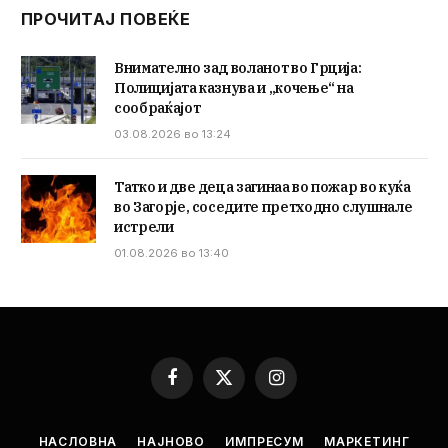
ПРОЧИТАЈ ПОВЕЌЕ
Внимателно зад воланот во Грција:
Полицијата казнува и „кочење“ на
сообраќајот
03.08.2026 во 13:24
Татко и две деца загинаа во пожар во куќа
во Загорје, соседите претходно слушнале
истрели
01.08.2026 во 13:40
Facebook
X
Instagram
(Twitter)
НАСЛОВНА
НАЈНОВО
ИМПРЕСУМ
МАРКЕТИНГ