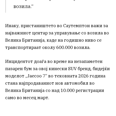
возила.“
Инаку, пристаништето во Саутемптон важи за
најважниот центар за управување со возила во
Велика Британија, каде на годишно ниво се
транспортираат околу 600.000 возила.
Инцидентот доаѓа во време на незапаметен
пазарен бум за овој кинески SUV бренд, бидејќи
моделот „Jaecoo 7“ во тековната 2026 година
стана најпродаваниот нов автомобил во
Велика Британија со над 10.000 регистрации
само во месец март.