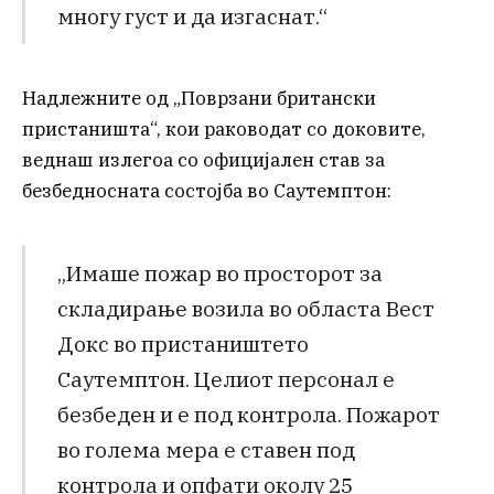
многу густ и да изгаснат.“
Надлежните од „Поврзани британски
пристаништа“, кои раководат со доковите,
веднаш излегоа со официјален став за
безбедносната состојба во Саутемптон:
„Имаше пожар во просторот за
складирање возила во областа Вест
Докс во пристаништето
Саутемптон. Целиот персонал е
безбеден и е под контрола. Пожарот
во голема мера е ставен под
контрола и опфати околу 25