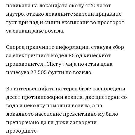
повикана на локацијата околу 4:20 часот
наутро, откако локалните жители пријавиле
густ црн чад и силни експлозии во просторот
за складирање возила.
Според првичните информации, станува збор
за електричниот модел E5 од кинескиот
производител „Chery“, чија почетна цена
изнесува 27.505 фунти по возило.
Во интервенцијата на терен биле распоредени
десет противпожарни возила, две цистерни со
вода и неколку помошни возила, а на
локалното население превентивно му било
препорачано да ги држи затворени
прозорците.