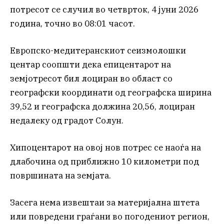
потресот се случил во четврток, 4 јуни 2026
година, точно во 08:01 часот.
Европско-медитеранскиот сеизмолошки
центар соопшти дека епицентарот на
земјотресот бил лоциран во област со
географски координати од географска ширина
39,52 и географска должина 20,56, лоциран
недалеку од градот Солун.
Хипоцентарот на овој нов потрес се наоѓа на
длабочина од приближно 10 километри под
површината на земјата.
Засега нема извештаи за материјална штета
или повредени граѓани во погодениот регион,