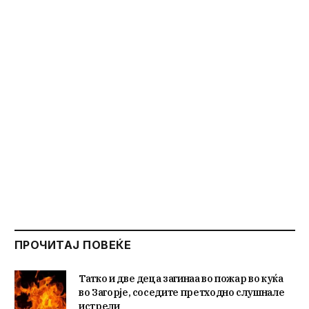
ПРОЧИТАЈ ПОВЕЌЕ
Татко и две деца загинаа во пожар во куќа
во Загорје, соседите претходно слушнале
истрели