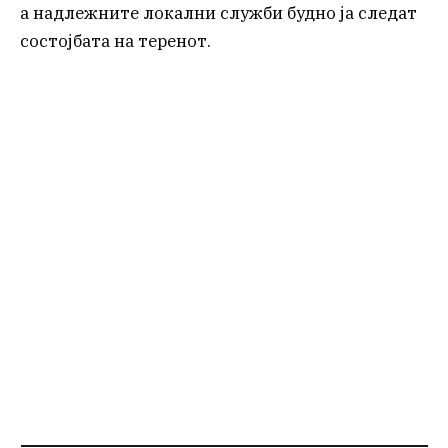
а надлежните локални служби будно ја следат
состојбата на теренот.