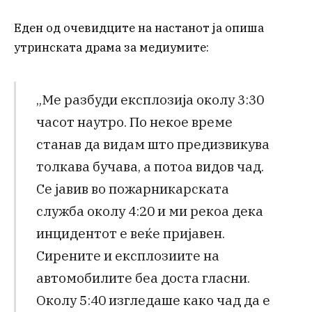
Еден од очевидците на настанот ја опиша
утринската драма за медиумите:
„Ме разбуди експлозија околу 3:30
часот наутро. По некое време
станав да видам што предизвикува
толкава бучава, а потоа видов чад.
Се јавив во пожарникарската
служба околу 4:20 и ми рекоа дека
инцидентот е веќе пријавен.
Сирените и експлозиите на
автомобилите беа доста гласни.
Околу 5:40 изгледаше како чад да е