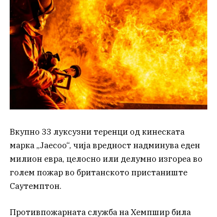
Вкупно 33 луксузни теренци од кинеската
марка „Jaecoo“, чија вредност надминува еден
милион евра, целосно или делумно изгореа во
голем пожар во британското пристаниште
Саутемптон.
Противпожарната служба на Хемпшир била