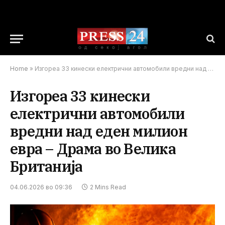
Home
»
Изгореа 33 кинески електрични автомобили вредни над еден милион евра – Драма во Велика Британија
Изгореа 33 кинески
електрични автомобили
вредни над еден милион
евра – Драма во Велика
Британија
04.06.2026 во 09:36
2 Mins Read