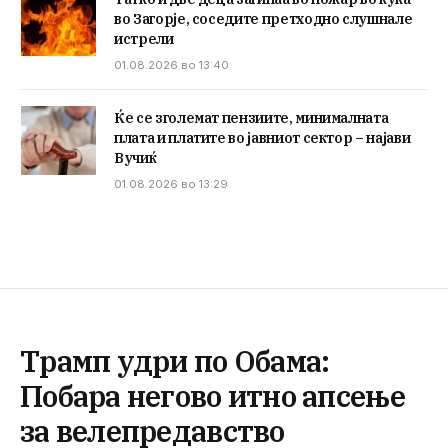
во Загорје, соседите претходно слушнале
истрели
01.08.2026 во 13:40
Ќе се зголемат пензиите, минималната
плата и платите во јавниот сектор – најави
Вучиќ
01.08.2026 во 13:29
Трамп удри по Обама:
Побара негово итно апсење
за велепредавство