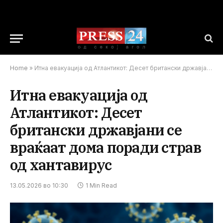
Home
»
Итна евакуација од Атлантикот: Десет британски државјани се враќаат дома поради страв од хантавирус
Итна евакуација од
Атлантикот: Десет
британски државјани се
враќаат дома поради страв
од хантавирус
13.05.2026 во 10:30
1 Min Read