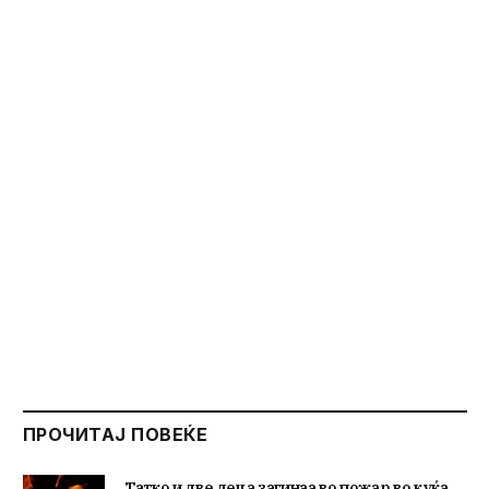
ПРОЧИТАЈ ПОВЕЌЕ
Татко и две деца загинаа во пожар во куќа