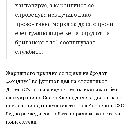
хантавирус, а карантинот се
спроведува исклучиво како
превентивна мерка за да се спречи
евентуално ширење на вирусот на
британско тло“, соопштуваат
службите.
Жариштето првично се појави на бродот
„Хондиус“ во јужниот дел на Атлантикот.
Досега 32 гости и еден член на екипажот беа
евакуирани на Света Елена, додека две лица се
извлечени од пристаништето на Асенсион. СЗО
будно ја следи состојбата поради можноста за
нови случаи.