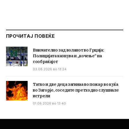
ПРОЧИТАЈ ПОВЕЌЕ
Внимателно зад воланот во Грција:
Полицијата казнува и „кочење“ на
сообраќајот
03.08.2026 во 13:24
Татко и две деца загинаа во пожар во куќа
во Загорје, соседите претходно слушнале
истрели
01.08.2026 во 13:40