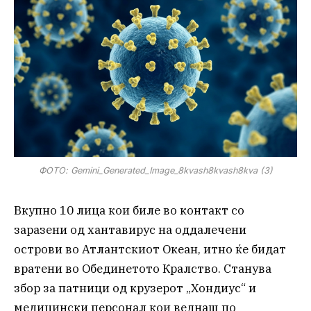
ФОТО: Gemini_Generated_Image_8kvash8kvash8kva (3)
Вкупно 10 лица кои биле во контакт со
заразени од хантавирус на оддалечени
острови во Атлантскиот Океан, итно ќе бидат
вратени во Обединетото Кралство. Станува
збор за патници од крузерот „Хондиус“ и
медицински персонал кои веднаш по