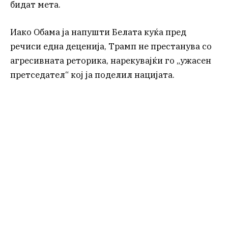
бидат мета.
Иако Обама ја напушти Белата куќа пред
речиси една деценија, Трамп не престанува со
агресивната реторика, нарекувајќи го „ужасен
претседател“ кој ја поделил нацијата.