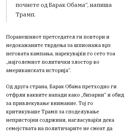
почнете од Барак Обама“, напиша
Трамп.
Поранешниот претседател ги повтори и
недокажаните тврдења за шпионажа врз
неговата кампања, нарекувајќи го сето тоа
„најголемиот политички злостор во
американската историја“.
Од друга страна, Барак Обама претходно ги
отфрли ваквите напади како „бизарни“ и обид
за привлекување внимание. Тој го
критикуваше Трамп за споделување
непристојни содржини, нагласувајќи дека
семејствата на политичарите не смеат да