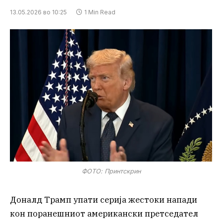
13.05.2026 во 10:25
1 Min Read
ФОТО: Принтскрин
Доналд Трамп упати серија жестоки напади
кон поранешниот американски претседател