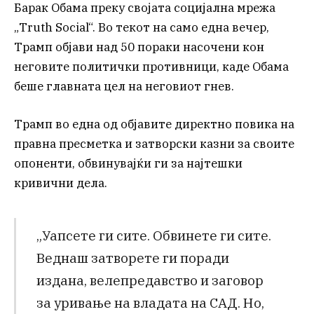
Барак Обама преку својата социјална мрежа
„Truth Social“. Во текот на само една вечер,
Трамп објави над 50 пораки насочени кон
неговите политички противници, каде Обама
беше главната цел на неговиот гнев.
Трамп во една од објавите директно повика на
правна пресметка и затворски казни за своите
опоненти, обвинувајќи ги за најтешки
кривични дела.
„Уапсете ги сите. Обвинете ги сите.
Веднаш затворете ги поради
издана, велепредавство и заговор
за уривање на владата на САД. Но,