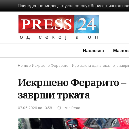
Приведен полицаец – пукал со службениот пиштол пр
Насловна
Македо
Home
»
Искршено Ферарито – Иџе излета од патека, но ја завр
Искршено Ферарито – И
заврши трката
07.06.2026 во 13:58
1 Min Read