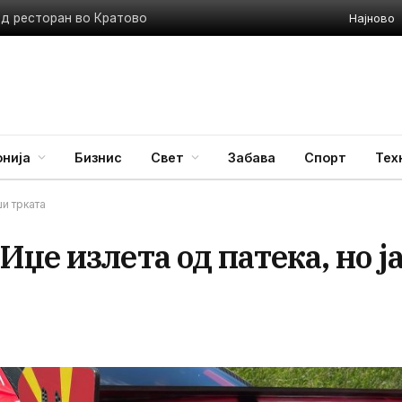
Најново
ед ресторан во Кратово
нија
Бизнис
Свет
Забава
Спорт
Тех
ши трката
џе излета од патека, но ј