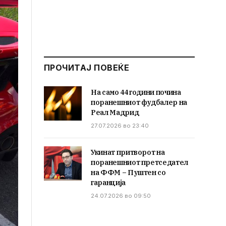
ПРОЧИТАЈ ПОВЕЌЕ
На само 44 години почина
поранешниот фудбалер на
Реал Мадрид
27.07.2026 во 23:40
Укинат притворот на
поранешниот претседател
на ФФМ – Пуштен со
гаранција
24.07.2026 во 09:50