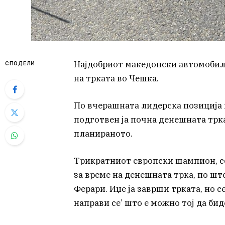
Најдобриот македонски автомобил
СПОДЕЛИ
на трката во Чешка.
По вчерашната лидерска позиција 
подготвен ја почна денешната трка
планираното.
Трикратниот европски шампион, со 
за време на денешната трка, по ш
Ферари. Иџе ја заврши трката, но се
направи се’ што е можно тој да бид