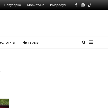
Популарно
Маркетинг
Импресум
Facebook
Instagram
TikTok
нологија
Интервју
а