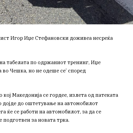
ист Игор Иџе Стефановски доживеа несреќа
на табелата по одржаниот тренинг, Иџе
 во Чешка, но не одеше се’ според
кој Македонија се гордее, излета од патеката
то дојде до оштетување на автомобилот
га ќе се работи на автомобилот, за да се
е подготвен за новата трка.