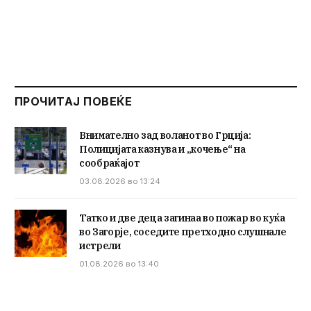
ПРОЧИТАЈ ПОВЕЌЕ
Внимателно зад воланот во Грција:
Полицијата казнува и „кочење“ на
сообраќајот
03.08.2026 во 13:24
Татко и две деца загинаа во пожар во куќа
во Загорје, соседите претходно слушнале
истрели
01.08.2026 во 13:40