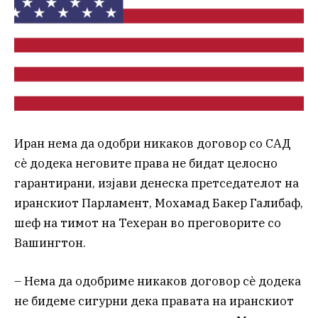
Иран нема да одобри никаков договор со САД
сè додека неговите права не бидат целосно
гарантирани, изјави денеска претседателот на
иранскиот Парламент, Мохамад Бакер Галибаф,
шеф на тимот на Техеран во преговорите со
Вашингтон.
– Нема да одобриме никаков договор сè додека
не бидеме сигурни дека правата на иранскиот