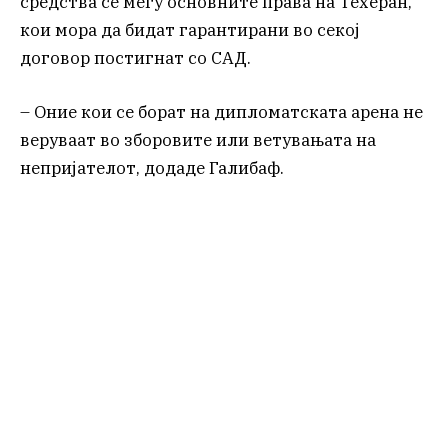
средства се меѓу основните права на Техеран,
кои мора да бидат гарантирани во секој
договор постигнат со САД.
– Оние кои се борат на дипломатската арена не
веруваат во зборовите или ветувањата на
непријателот, додаде Галибаф.