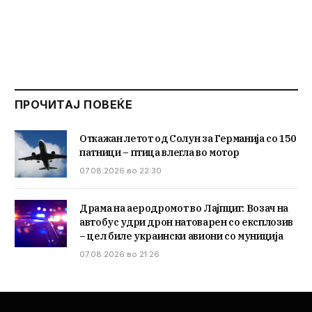
ПРОЧИТАЈ ПОВЕЌЕ
Откажан летот од Солун за Германија со 150
патници – птица влегла во мотор
07.08.2026 во 22:30
Драма на аеродромот во Лајпциг: Возач на
автобус удри дрон натоварен со експлозив
– цел биле украински авиони со муниција
07.08.2026 во 21:26