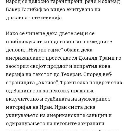
народ се целосно гарантирани, рече Мохамад
Бакер Галибаф во видео емитувано на
државната телевизија.
Иако се чинеше дека двете земји се
приближуваат кон договор во последните
денови, „Њујорк тајмс“ објави дека
американскиот претседател Доналд Трамп го
заострил својот предлог и испратил нова
верзија на текстот до Техеран. Според веб-
страницата „Аксиос“, Трамп сака поцврст став
од Вашингтон за неколку прашања,
вклучително и судбината на нуклеарниот
материјал на Иран. Иран смета дека
укинувањето на американските санкции и
одмрзнувањето на неговите замрзнати