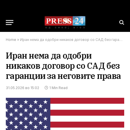
Home
»
Иран нема да одобри никаков договор со САД без гаранции за неговите права
Иран нема да одобри
никаков договор со САД без
гаранции за неговите права
31.05.2026 во 15:02
1 Min Read