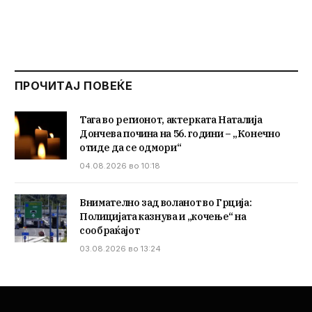
ПРОЧИТАЈ ПОВЕЌЕ
Тага во регионот, актерката Наталија
Дончева почина на 56. години – „Конечно
отиде да се одмори“
04.08.2026 во 10:18
Внимателно зад воланот во Грција:
Полицијата казнува и „кочење“ на
сообраќајот
03.08.2026 во 13:24