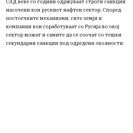
САД веќе со години одржуваат строги санкции
насочени кон рускиот нафтен сектор. Според
постоечките механизми, сите земји и
компании кои соработуваат со Русија во овој
сектор можат и самите да се соочат со тешки
секундарни санкции под одредени околности.