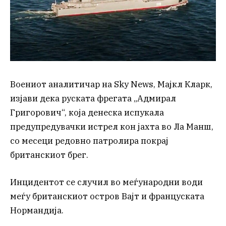
Воениот аналитичар на Sky News, Мајкл Кларк,
изјави дека руската фрегата „Адмирал
Григорович“, која денеска испукала
предупредувачки истрел кон јахта во Ла Манш,
со месеци редовно патролира покрај
британскиот брег.
Инцидентот се случил во меѓународни води
меѓу британскиот остров Вајт и француската
Нормандија.