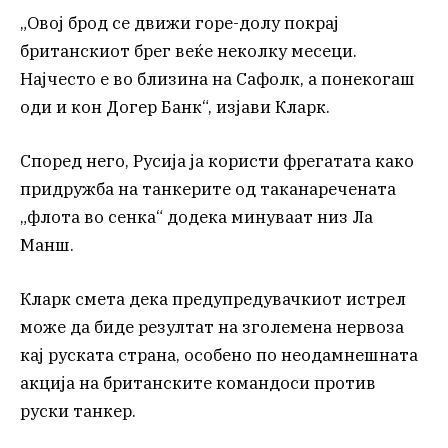
„Овој брод се движи горе-долу покрај
британскиот брег веќе неколку месеци.
Најчесто е во близина на Сафолк, а понекогаш
оди и кон Догер Банк“, изјави Кларк.
Според него, Русија ја користи фрегатата како
придружба на танкерите од таканаречената
„флота во сенка“ додека минуваат низ Ла
Манш.
Кларк смета дека предупредувачкиот истрел
може да биде резултат на зголемена нервоза
кај руската страна, особено по неодамнешната
акција на британските командоси против
руски танкер.