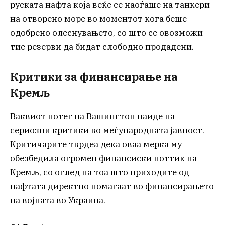
руската нафта која веќе се наоѓаше на танкери
на отворено море во моментот кога беше
одобрено олеснувањето, со што се овозможи
тие резерви да бидат слободно продадени.
Критики за финансирање на
Кремљ
Ваквиот потег на Вашингтон наиде на
сериозни критики во меѓународната јавност.
Критичарите тврдеа дека оваа мерка му
обезбедила огромен финансиски поттик на
Кремљ, со оглед на тоа што приходите од
нафтата директно помагаат во финансирањето
на војната во Украина.