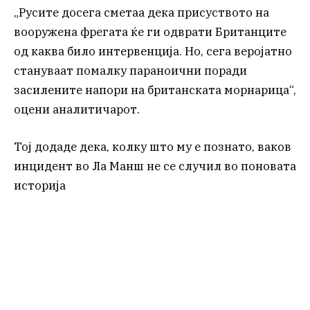
„Русите досега сметаа дека присуството на
вооружена фрегата ќе ги одврати Британците
од каква било интервенција. Но, сега веројатно
стануваат помалку параноични поради
засилените напори на британската морнарица“,
оцени аналитичарот.
Тој додаде дека, колку што му е познато, ваков
инцидент во Ла Манш не се случил во поновата
историја