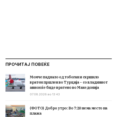
ПРОЧИТАЈ ПОВЕЌЕ
Момче паднало од тобоган и скршило
вратен пршлен во Турција – со владиниот
авион ќе биде вратено во Македонија
07.08.2026 во 13:43
(ФОТО) Добро утро: Во 7:20 нема место на
плажа