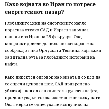
Како војната во Иран го потресе
енергетскиот пазар?
Глобалните цени на енергенсите нагло
пораснаа откако САД и Израел започнаа
напади врз Иран на 28 февруари. Овој
конфликт доведе до целосно затворање на
сообраќајот низ Ормуската Теснина, која важи
за витална рута за глобалните испораки на
нафта.
Како директен одговор на кризата и со цел да
се спречи ценовен шок, САД привремено
ублажија дел од санкциите за руската нафта,
продолжувајќи го ова изземање неколку пати.
Оваа мерка се однесуваше исклучиво на