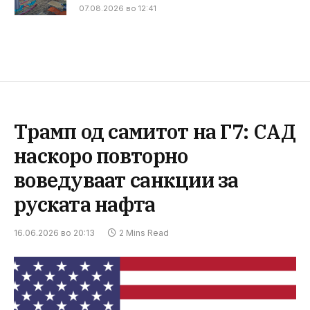
07.08.2026 во 12:41
Трамп од самитот на Г7: САД
наскоро повторно
воведуваат санкции за
руската нафта
16.06.2026 во 20:13
2 Mins Read