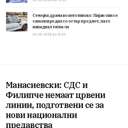
Семејна драма во неготинско: Пијан син се
самоповредил со остар предмет, па го
нападнал татка си
02.08.2026 во 15:50
Манасиевски: СДС и
Филипче немаат црвени
линии, подготвени се за
нови национални
предавства