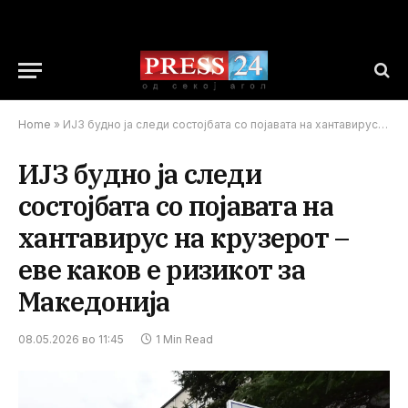
Home
»
ИЈЗ будно ја следи состојбата со појавата на хантавирус на крузерот – еве каков е ризикот за Македонија
ИЈЗ будно ја следи
состојбата со појавата на
хантавирус на крузерот –
еве каков е ризикот за
Македонија
08.05.2026 во 11:45
1 Min Read