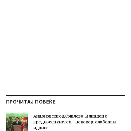
ПРОЧИТАЈ ПОВЕЌЕ
Андоновски од Смилево: Илинден е
вредносен систем – непокор, слобода и
иднина