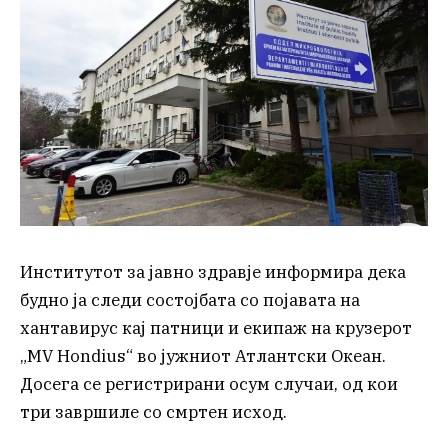
Институтот за јавно здравје информира дека
будно ја следи состојбата со појавата на
хантавирус кај патници и екипаж на крузерот
„MV Hondius“ во јужниот Атлантски Океан.
Досега се регистрирани осум случаи, од кои
три завршиле со смртен исход.