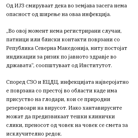
Од ИЈЗ смируваат дека во земјава засега нема
опасност од ширење на оваа инфекција.
„Во овој момент нема регистрирани случаи,
патници или блиски контакти поврзани со
Република Северна Македонија, ниту постојат
индикации за ризик по јавното здравје во
државата“, соопштуваат од Институтот.
Според СЗО и ЕЦДЦ, инфекцијата најверојатно
е поврзана со престој во области каде има
присуство на глодари, кои се природни
резервоари на вирусот. Иако хантавирусите
можат да предизвикаат тешки клинички
слики, преносот од човек на човек се смета за
исклучително редок.