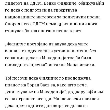
лидерот на СДСМ, Венко Филипче, обвинувајќи
го дека е подготвен да ги жртвува
националните интереси за политички поени.
Според него, СДСМ нема црвени линии кога
станува збор за опстанокот на власт.
„Филипче постојано изјавува дека уште
веднаш е подготвен за уставни измени, без
гаранции дека за Македонија тоа би била
последната пречка“, истакна Манасиевски.
Тој посочи дека Филипче го продолжува
планот на Зоран Заев за, како што рече,
„уништување на Македонија“, додворувајќи им
се на странски агенди. Манасиевски нагласи
дека претходните договори се доказ за