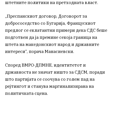
штетните политики на претходната власт.
„Преспанскиот договор, Договорот за
добрососедство со Бугарија, Францускиот
предлог се еклатантни примери дека СДС беше
подготвен да ја премине секоја граница на
штета на македонскиот народ и државните
интереси“, порача Манасиевски.
Според ВМРО-ДПМНЕ, идентитетот и
државноста не значат ништо за СДСМ, поради
што партијата се соочува со голем пад на
рејтингот и станува маргинализирана на
политичката сцена.