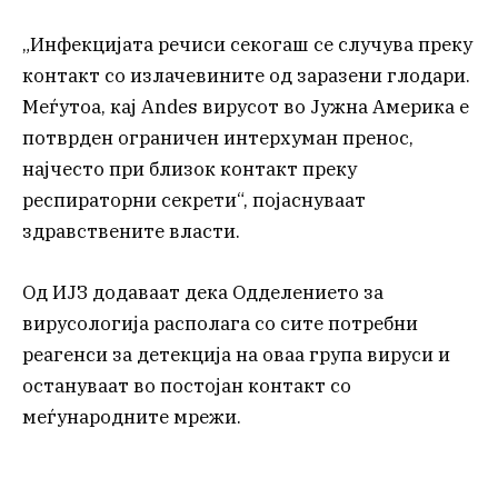
„Инфекцијата речиси секогаш се случува преку
контакт со излачевините од заразени глодари.
Меѓутоа, кај Andes вирусот во Јужна Америка е
потврден ограничен интерхуман пренос,
најчесто при близок контакт преку
респираторни секрети“, појаснуваат
здравствените власти.
Од ИЈЗ додаваат дека Одделението за
вирусологија располага со сите потребни
реагенси за детекција на оваа група вируси и
остануваат во постојан контакт со
меѓународните мрежи.