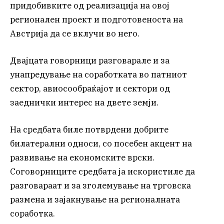
придобивките од реализација на овој
регионален проект и подготовеноста на
Австрија да се вклучи во него.
Двајцата говорници разговарале и за
унапредување на соработката во патниот
сектор, авиосообраќајот и сектори од
заеднички интерес на двете земји.
На средбата биле потврдени добрите
билатерални односи, со посебен акцент на
развивање на економските врски.
Соговорниците средбата ја искористиле да
разговараат и за зголемување на трговска
размена и зајакнување на регионалната
соработка.