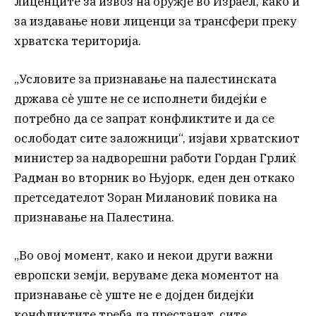
лиценците за извоз на оружје во Израел, како и
за издавање нови лиценци за трансфери преку
хрватска територија.
„Условите за признавање на палестинската
држава сè уште не се исполнети бидејќи е
потребно да се запрат конфликтите и да се
ослободат сите заложници“, изјави хрватскиот
министер за надворешни работи Гордан Грлиќ
Радман во вторник во Њујорк, еден ден откако
претседателот Зоран Милановиќ повика на
признавање на Палестина.
„Во овој момент, како и некои други важни
европски земји, веруваме дека моментот на
признавање сè уште не е дојден бидејќи
конфликтите треба да престанат, сите