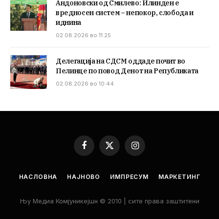
Андоновски од Смилево: Илинден е
вредносен систем – непокор, слобода и
иднина
02.08.2026 во 11:25
Делегација на СДСМ оддаде почит во
Пелинце по повод Денот на Републиката
02.08.2026 во 10:44
Facebook
X
Instagram
(Twitter)
НАСЛОВНА
НАЈНОВО
ИМПРЕСУМ
МАРКЕТИНГ
Њу Медиа Комјуникејшн © 2010 | сите права заштитени