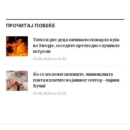
ПРОЧИТАЈ ПОВЕЌЕ
Татко и две деца загинаа во пожар во куќа
во Загорје, соседите претходно слушнале
истрели
01.08.2026 во 13:40
Ќе се зголемат пензиите, минималната
плата и платите во јавниот сектор – најави
Вучиќ
01.08.2026 во 13:29