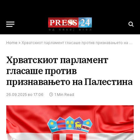
Home
»
Хрватскиот парламент гласаше против признавањето на Палестина
Хрватскиот парламент
гласаше против
признавањето на Палестина
26.09.2025 во 17:06
1 Min Read