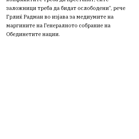
заложници треба да бидат ослободени“, рече
Грлиќ Радман во изјава за медиумите на
маргините на Генералното собрание на
Обединетите нации.