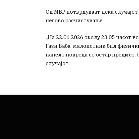
Од МВР потврдуваат дека случајот 
негово расчистување.
„На 22.06.2026 околу 23:05 часот в
Гази Баба, малолетник бил физички
нанело повреда со остар предмет. 
случајот.