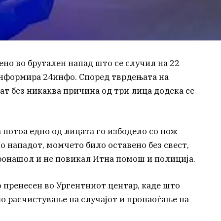
но во брутален напад што се случил на 22
 информира 24инфо. Според тврдењата на
нат без никаква причина од три лица додека се
а потоа едно од лицата го избодело со нож
По нападот, момчето било оставено без свест,
пронашол и не повикал Итна помош и полиција.
пренесен во Ургентниот центар, каде што
зо расчистување на случајот и пронаоѓање на