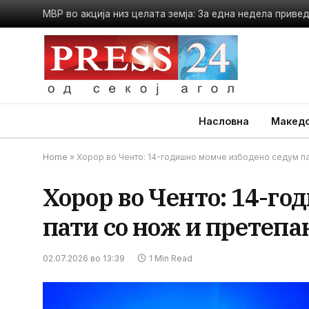
Насловна
Македо
Home
»
Хорор во Ченто: 14-годишно момче избодено седум па
Хорор во Ченто: 14-го
пати со нож и претепа
02.07.2026 во 13:39
1 Min Read