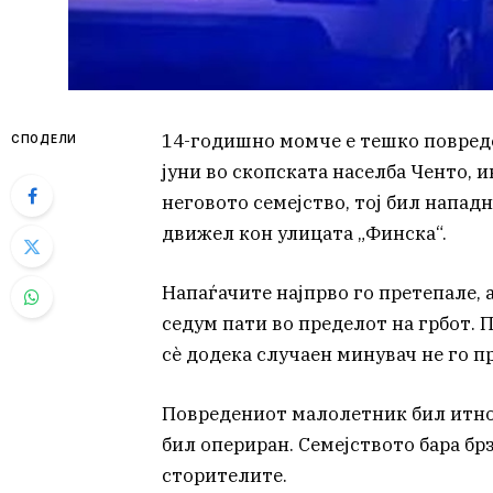
14-годишно момче е тешко повреде
СПОДЕЛИ
јуни во скопската населба Ченто,
неговото семејство, тој бил напад
движел кон улицата „Финска“.
Напаѓачите најпрво го претепале, 
седум пати во пределот на грбот. 
сè додека случаен минувач не го 
Повредениот малолетник бил итно 
бил опериран. Семејството бара бр
сторителите.