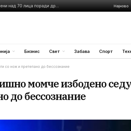
Најново
МВР во акција низ целата земја: За една недела приведени над 70 лица поради дрога
нија
Бизнис
Свет
Забава
Спорт
Тех
ти со нож и претепано до бессознание
дишно момче избодено сед
но до бессознание