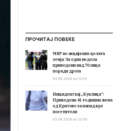
ПРОЧИТАЈ ПОВЕЌЕ
МВР во акција низ целата
земја: За една недела
приведени над 70 лица
поради дрога
03.08.2026 во 12:54
Инцидент кај „Куклица“:
Приведена 41-годишна жена
од Кратово за напад врз
посетители
03.08.2026 во 12:09