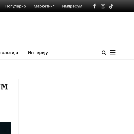
Популарно
Маркетинг
Импресум
Facebook
Instagram
TikTok
нологија
Интервју
ум