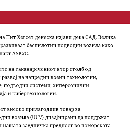
а Пит Хегсет денеска изјави дека САД, Велика
 развиваат беспилотни подводни возила како
пакт АУКУС.
ите на таканаречениот втор столб од
н развој на напредни воени технологии,
е, подводни системи, хиперсонични
ја и кибертехнологии.
кет високо прилагодлив товар за
дни возила (UUV) дизајнирани да поддржат
ат нашата заедничка предност во поморската