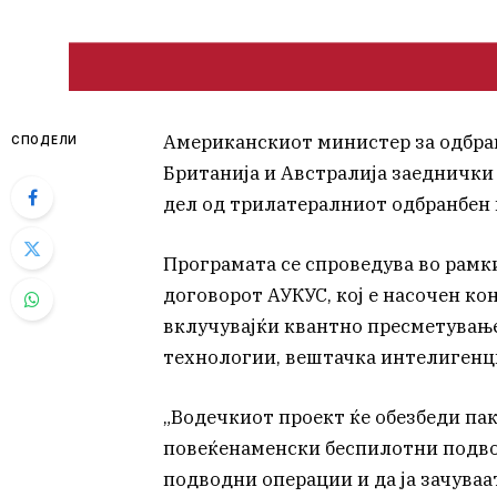
Американскиот министер за одбран
СПОДЕЛИ
Британија и Австралија заеднички
дел од трилатералниот одбранбен 
Програмата се спроведува во рамк
договорот АУКУС, кој е насочен ко
вклучувајќи квантно пресметувањ
технологии, вештачка интелигенци
„Водечкиот проект ќе обезбеди па
повеќенаменски беспилотни подво
подводни операции и да ја зачува