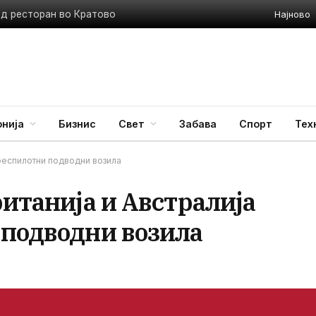
Најново
ед ресторан во Кратово
нија
Бизнис
Свет
Забава
Спорт
Тех
 беспилотни подводни возила
ританија и Австралија
 подводни возила