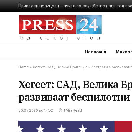
Приведен полицаец – пукал со службениот пиштол пр
Насловна
Македо
Home
»
Хегсет: САД, Велика Британија и Австралија развиваат
Хегсет: САД, Велика Б
развиваат беспилотни
30.05.2026 во 14:52
1 Min Read