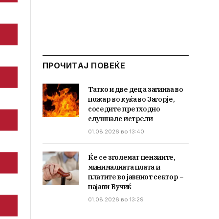
ПРОЧИТАЈ ПОВЕЌЕ
Татко и две деца загинаа во
пожар во куќа во Загорје,
соседите претходно
слушнале истрели
01.08.2026 во 13:40
Ќе се зголемат пензиите,
минималната плата и
платите во јавниот сектор –
најави Вучиќ
01.08.2026 во 13:29