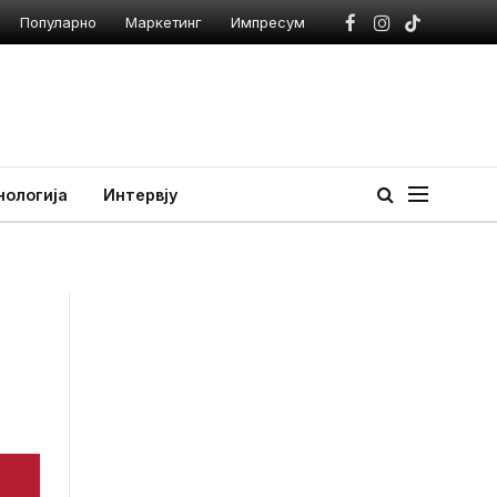
Популарно
Маркетинг
Импресум
Facebook
Instagram
TikTok
нологија
Интервју