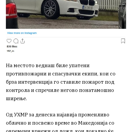
На местото веднаш биле упатени
противпожарни и спасувачки екипи, кои со
брза интервенција го ставиле пожарот под
контрола и спречиле негово понатамошно
ширење.
Од УХМР за денеска најавија променливо
облачно и посвежо време во Македонија со
овремени врнежи од дожд, кои локално ќе