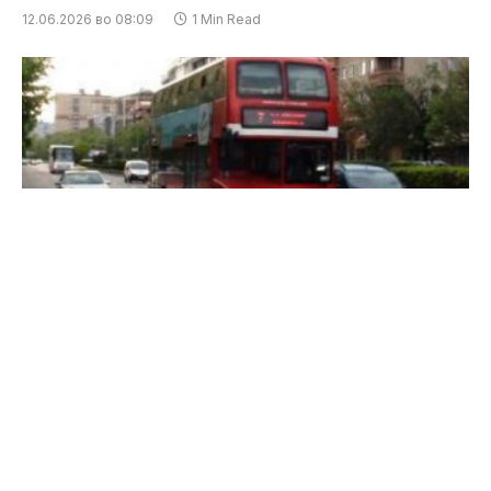
12.06.2026 во 08:09
1 Min Read
Во организација на Здружението за одржлив
развој и заштита на животната средина „Гоу
Грин“ – Скопје, денеска ќе се одржи