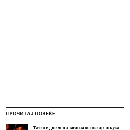
ПРОЧИТАЈ ПОВЕЌЕ
Татко и две деца загинаа во пожар во куќа