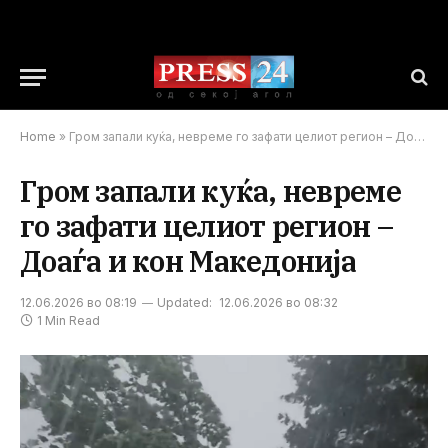
Home
»
Гром запали куќа, невреме го зафати целиот регион – Доаѓа и кон Македонија
Гром запали куќа, невреме
го зафати целиот регион –
Доаѓа и кон Македонија
12.06.2026 во 08:19
Updated:
12.06.2026 во 08:32
1 Min Read