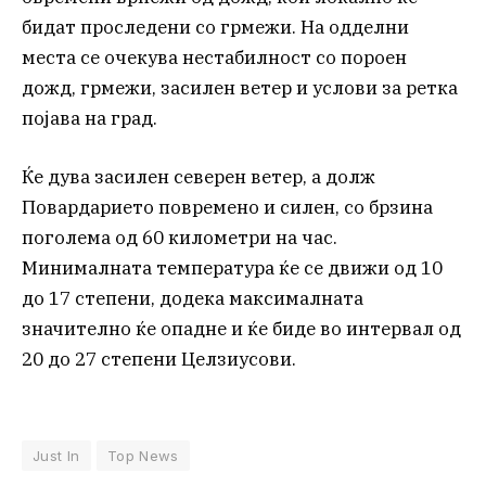
бидат проследени со грмежи. На одделни
места се очекува нестабилност со пороен
дожд, грмежи, засилен ветер и услови за ретка
појава на град.
Ќе дува засилен северен ветер, а долж
Повардарието повремено и силен, со брзина
поголема од 60 километри на час.
Минималната температура ќе се движи од 10
до 17 степени, додека максималната
значително ќе опадне и ќе биде во интервал од
20 до 27 степени Целзиусови.
Just In
Top News