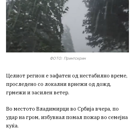
ФОТО: Принтскрин
Целиот регион е зафатен од нестабилно време,
проследено со локални врнежи од дожд,
грмежи и засилен ветер.
Во местото Владимирци во Србија вчера, по
удар на гром, избувнал помал пожар во семејна
куќа.