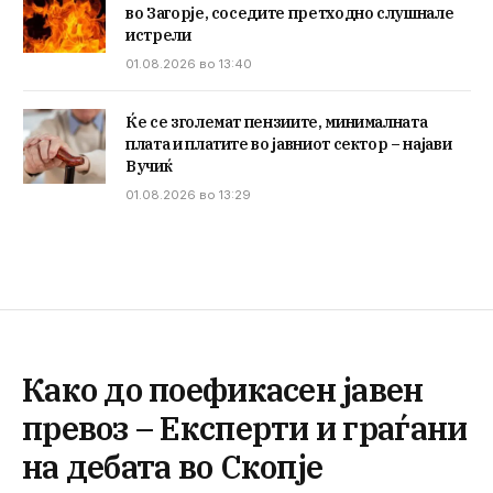
во Загорје, соседите претходно слушнале
истрели
01.08.2026 во 13:40
Ќе се зголемат пензиите, минималната
плата и платите во јавниот сектор – најави
Вучиќ
01.08.2026 во 13:29
Како до поефикасен јавен
превоз – Експерти и граѓани
на дебата во Скопје