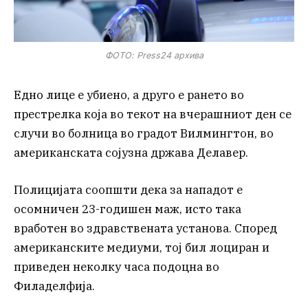
ФОТО: Press24 архива
Едно лице е убиено, а друго е рането во
престрелка која во текот на вчерашниот ден се
случи во болница во градот Вилмингтон, во
американската сојузна држава Делавер.
Полицијата соопшти дека за нападот е
осомничен 23-годишен маж, исто така
вработен во здравствената установа. Според
американските медиуми, тој бил лоциран и
приведен неколку часа подоцна во
Филаделфија.