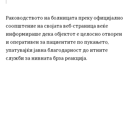
Раководството на болницата преку официјално
соопштение на својата веб-страница веќе
информираше дека објектот е целосно отворен
и оперативен за пациентите по пукањето,
упатувајќи јавна благодарност до итните
служби за нивната брза реакција.