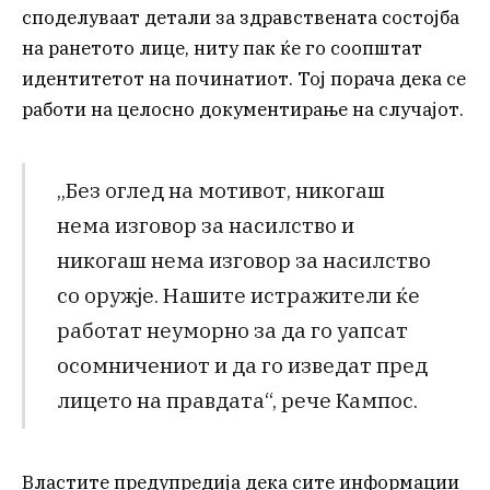
споделуваат детали за здравствената состојба
на ранетото лице, ниту пак ќе го соопштат
идентитетот на починатиот. Тој порача дека се
работи на целосно документирање на случајот.
„Без оглед на мотивот, никогаш
нема изговор за насилство и
никогаш нема изговор за насилство
со оружје. Нашите истражители ќе
работат неуморно за да го уапсат
осомничениот и да го изведат пред
лицето на правдата“, рече Кампос.
Властите предупредија дека сите информации