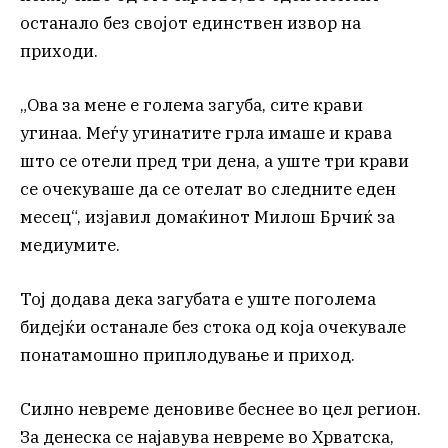
останало без својот единствен извор на
приходи.
„Ова за мене е голема загуба, сите крави
угинаа. Меѓу угинатите грла имаше и крава
што се отели пред три дена, а уште три крави
се очекуваше да се отелат во следните еден
месец“, изјавил домаќинот Милош Брчиќ за
медиумите.
Тој додава дека загубата е уште поголема
бидејќи останале без стока од која очекувале
понатамошно приплодување и приход.
Силно невреме деновиве беснее во цел регион.
За денеска се најавува невреме во Хрватска,