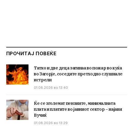
ПРОЧИТАЈ ПОВЕЌЕ
Татко и две деца загинаа во пожар во куќа
во Загорје, соседите претходно слушнале
истрели
01.08.2026 во 13:40
Ќе се зголемат пензиите, минималната
плата и платите во јавниот сектор – најави
Вучиќ
01.08.2026 во 13:29