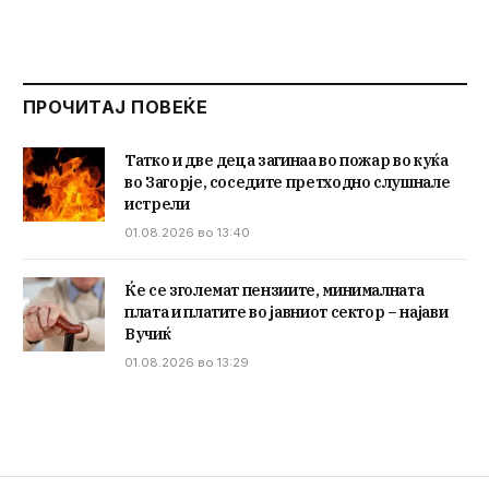
ПРОЧИТАЈ ПОВЕЌЕ
Татко и две деца загинаа во пожар во куќа
во Загорје, соседите претходно слушнале
истрели
01.08.2026 во 13:40
Ќе се зголемат пензиите, минималната
плата и платите во јавниот сектор – најави
Вучиќ
01.08.2026 во 13:29