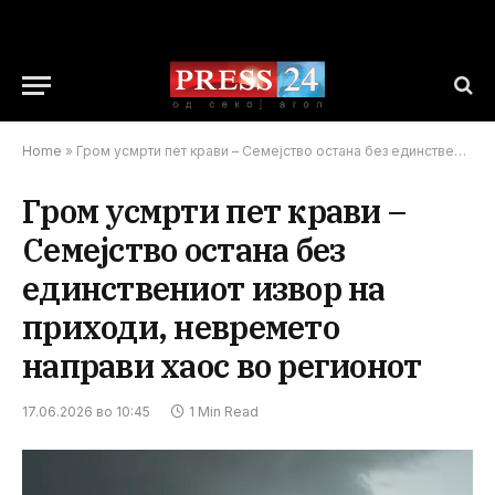
Home
»
Гром усмрти пет крави – Семејство остана без единствениот извор на приходи, невремето направи хаос во регионот
Гром усмрти пет крави –
Семејство остана без
единствениот извор на
приходи, невремето
направи хаос во регионот
17.06.2026 во 10:45
1 Min Read