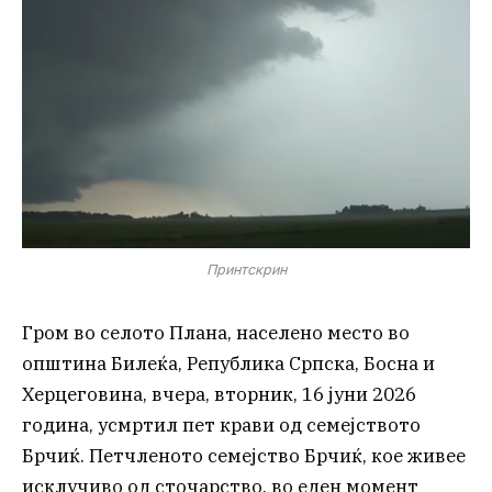
Принтскрин
Гром во селото Плана, населено место во
општина Билеќа, Република Српска, Босна и
Херцеговина, вчера, вторник, 16 јуни 2026
година, усмртил пет крави од семејството
Брчиќ. Петчленото семејство Брчиќ, кое живее
исклучиво од сточарство, во еден момент