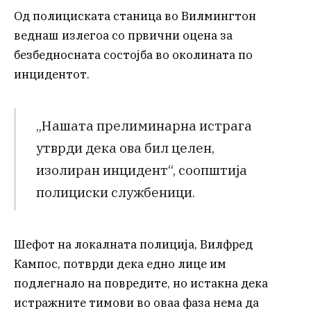
Од полициската станица во Вилмингтон
веднаш излегоа со првични оцена за
безбедносната состојба во околината по
инцидентот.
„Нашата прелиминарна истрага
утврди дека ова бил целен,
изолиран инцидент“, соопштија
полициски службеници.
Шефот на локалната полиција, Вилфред
Кампос, потврди дека едно лице им
подлегнало на повредите, но истакна дека
истражните тимови во оваа фаза нема да