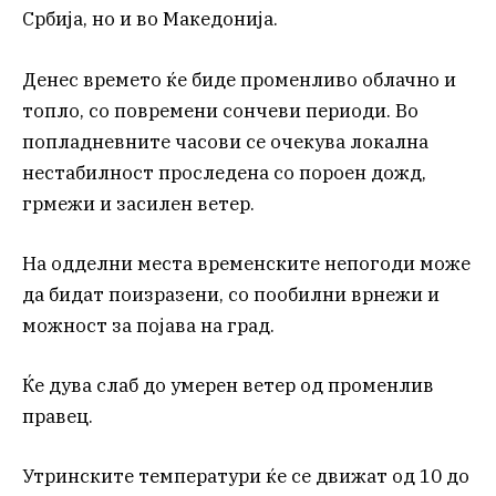
Србија, но и во Македонија.
Денес времето ќе биде променливо облачно и
топло, со повремени сончеви периоди. Во
попладневните часови се очекува локална
нестабилност проследена со пороен дожд,
грмежи и засилен ветер.
На одделни места временските непогоди може
да бидат поизразени, со пообилни врнежи и
можност за појава на град.
Ќе дува слаб до умерен ветер од променлив
правец.
Утринските температури ќе се движат од 10 до