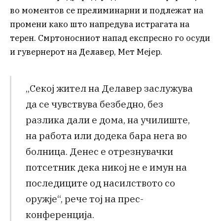
во моментов се прелиминарни и подлежат на
промени како што напредува истрагата на
терен. Смртоносниот напад експресно го осуди
и гувернерот на Делавер, Мет Мејер.
„Секој жител на Делавер заслужува
да се чувствува безбедно, без
разлика дали е дома, на училиште,
на работа или додека бара нега во
болница. Денес е отрезнувачки
потсетник дека никој не е имун на
последиците од насилството со
оружје“, рече тој на прес-
конференција.