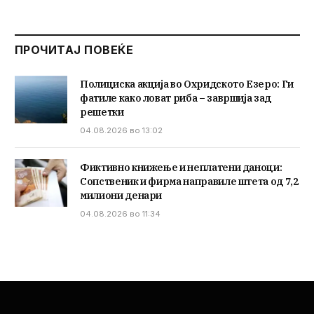
ПРОЧИТАЈ ПОВЕЌЕ
Полициска акција во Охридското Езеро: Ги
фатиле како ловат риба – завршија зад
решетки
04.08.2026 во 13:02
Фиктивно книжење и неплатени даноци:
Сопственик и фирма направиле штета од 7,2
милиони денари
04.08.2026 во 11:34