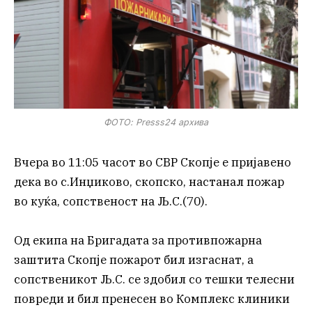
ФОТО: Presss24 архива
Вчера во 11:05 часот вo СВР Скопје е пријавено
дека во с.Инџиково, скопско, настанал пожар
во куќа, сопственост на Љ.С.(70).
Од екипа на Бригадата за противпожарна
заштита Скопје пожарот бил изгаснат, а
сопственикот Љ.С. се здобил со тешки телесни
повреди и бил пренесен во Комплекс клиники