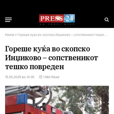
Home
»
Гореше куќа во скопско Инџиково – сопственикот тешко повреден
Гореше куќа во скопско
Инџиково – сопственикот
тешко повреден
15.05.2026 во 14:35
1 Min Read