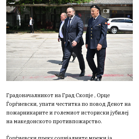
Градоначалникот на Град Скопје , Орце
Ѓорѓиевски, упати честитка по повод Денот на
пожарникарите и големиот историски јубилеј
на македонското противпожарство.
Ѓорѓиевски преку социјалните мрежи ја