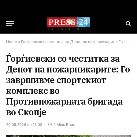
Home
»
Ѓорѓиевски со честитка за Денот на пожарникарите: Го завршивме спортскиот комплекс во Противпожарната бригада во Скопје
Ѓорѓиевски со честитка за
Денот на пожарникарите: Го
завршивме спортскиот
комплекс во
Противпожарната бригада
во Скопје
20.05.2026 во 13:38
4 Mins Read