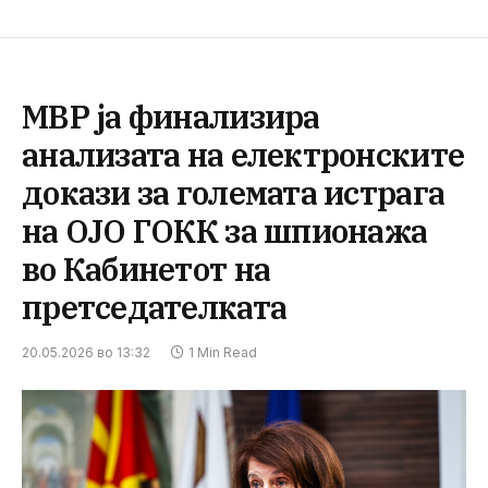
МВР ја финализира
анализата на електронските
докази за големата истрага
на ОЈО ГОКК за шпионажа
во Кабинетот на
претседателката
20.05.2026 во 13:32
1 Min Read