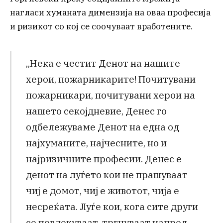
нагласи хуманата димензија на оваа професија
и ризикот со кој се соочуваат вработените.
„Нека е честит Денот на нашите
херои, пожарникарите! Почитувани
пожарникари, почитувани херои на
нашето секојдневие, Денес го
одбележуваме Денот на една од
најхуманите, најчесните, но и
најризичните професии. Денес е
денот на луѓето кои не прашуваат
чиј е домот, чиј е животот, чија е
несреќата. Луѓе кои, кога сите други
се повлекуваат, тргнуваат напред.