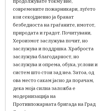
продолжувате токму вие,
современите пожарникари, луѓето
кои секојдневно ја бранат
безбедноста на граѓаните, имотот,
природата и градот. Почитувани,
Хероизмот заслужува почит, но
заслужува и поддршка. Храброста
заслужува благодарност, но
заслужува и опрема, обука, услови и
систем што стои зад неа. Затоа, од
ова место сакам јасно да порачам,
дека моја силна заложба е
модернизација на
Противпожарната бригада на Град