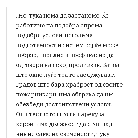
„Но, тука нема да застанеме. Ќе
работиме на подобра опрема,
подобри услови, поголема
подготвеност и систем кој ќе може
побрзо, посилно и поефикасно да
одговори на секој предизвик. Затоа
што овие луѓе тоа го заслужуваат.
Градот што бара храброст од своите
пожарникари, има обврска да им
обезбеди достоинствени услови.
Општеството што ги нарекува
херои, има должност да стои зад
нив не само на свечености, туку