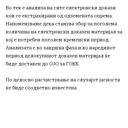
Во тек е анализа на сите електронски докази
кои се екстрахирани од одземената опрема.
Напоменуваме дека станува збор за поголема
количина на електронски доказен материјал за
кој е потребен поголем временски период.
Анализата е во завршна фаза и во наредниот
период целокупниот доказен материјал ќе
биде доставен до ОЈО за ГОКК.
По целосно расчистување на случајот јасноста
ќе биде соодветно известена.