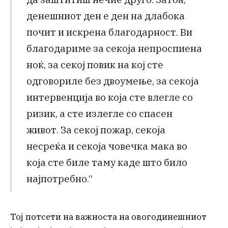
денешниот ден е ден на длабока
почит и искрена благодарност. Ви
благодариме за секоја непроспиена
ноќ, за секој повик на кој сте
одговориле без двоумење, за секоја
интервенција во која сте влегле со
ризик, а сте излегле со спасен
живот. За секој пожар, секоја
несреќа и секоја човечка мака во
која сте биле таму каде што било
најпотребно.“
Тој потсети на важноста на овогодинешниот