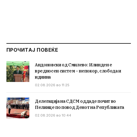
ПРОЧИТАЈ ПОВЕЌЕ
Андоновски од Смилево: Илинден е
вредносен систем – непокор, слобода и
иднина
02.08.2026 во 11:25
Делегација на СДСМ оддаде почит во
Пелинце по повод Денот на Републиката
02.08.2026 во 10:44