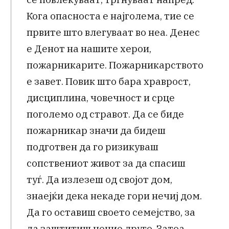
Кога опасноста е најголема, тие се
првите што влегуваат во неа. Денес
е Денот на нашите херои,
пожарникарите. Пожарникарството
е завет. Повик што бара храврoст,
дисциплина, човечност и срце
поголемо од стравот. Да се биде
пожарникар значи да бидеш
подготвен да го ризикуваш
сопствениот живот за да спасиш
туѓ. Да излезеш од својот дом,
знаејќи дека некаде гори нечиј дом.
Да го оставиш своето семејство, за
да заштитиш нечие друго. Затоа,