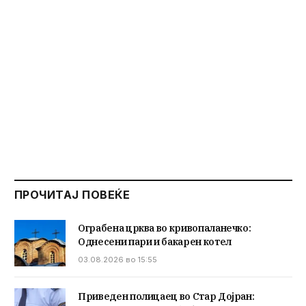
ПРОЧИТАЈ ПОВЕЌЕ
Ограбена црква во кривопаланечко:
Однесени пари и бакарен котел
03.08.2026 во 15:55
Приведен полицаец во Стар Дојран: