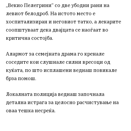
„Векио Пелегрини“ со две убодни рани на
левиот белодроб. На истото место е
хоспитализиран и неговиот татко, а лекарите
соопштуваат дека двајцата се наоѓаат во
критична состојба.
Алармот за семејната драма го кренале
соседите кои слушнале силни вресоци од
куќата, по што исплашени веднаш повикале
брза помош.
Локалната полиција веднаш започнала
детална истрага за целосно расчистување на
оваа тешка несреќа.