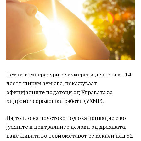
Летни температури се измерени денеска во 14
часот ширум земјава, покажуваат
официјалните податоци од Управата за
хидрометеоролошки работи (УХМР).
Најтопло на почетокот од ова попладне е во
јужните и централните делови од државата,
каде живата во термометарот се искачи над 32-