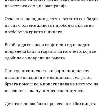
на жестока семејна расправија.
Откако го нападнал детето, таткото се обидел
да си го одземе животот прободувајќи се во
преdelот на грлото и лицето.
Во обид да го спаси својот син од нападот,
повредена била и мајката на момчето, која се
здобила со повреди на раката.
Според полициските информации, мажот
наводно нападнал и медицинска сестра од
брзата помош која пристигнала на местото на
настанот за да му помогне на момчето.
Детето веднаш било пренесено во болницата