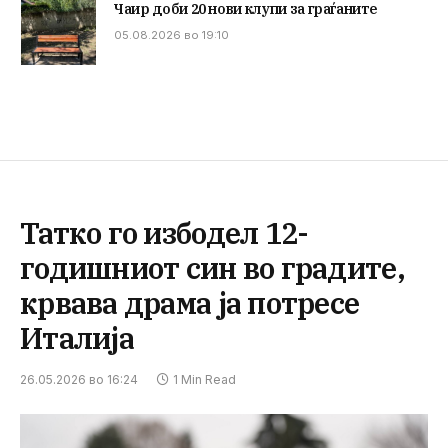
Чаир доби 20 нови клупи за граѓаните
05.08.2026 во 19:10
Татко го избодел 12-
годишниот син во градите,
крвава драма ја потресе
Италија
26.05.2026 во 16:24
1 Min Read