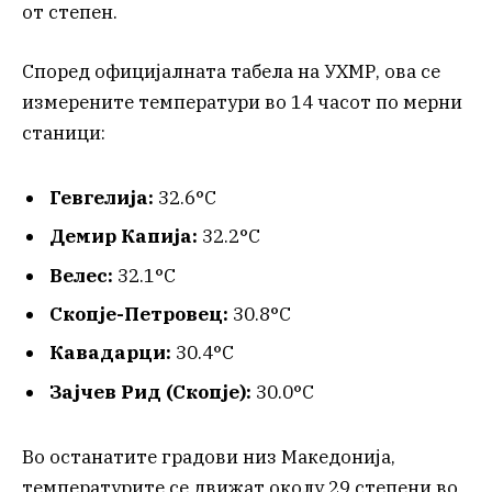
от степен.
Според официјалната табела на УХМР, ова се
измерените температури во 14 часот по мерни
станици:
Гевгелија:
32.6°C
Демир Капија:
32.2°C
Велес:
32.1°C
Скопје-Петровец:
30.8°C
Кавадарци:
30.4°C
Зајчев Рид (Скопје):
30.0°C
Во останатите градови низ Македонија,
температурите се движат околу 29 степени во