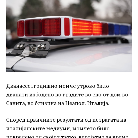
Дванаесетгодишно момче утрово било
двапати избодено во градите во својот дом во
Санита, во близина на Неапол, Италија.
Според првичните резултати од истрагата на
италијанските медиуми, момчето било
повредено од својот татко, веројатно за време