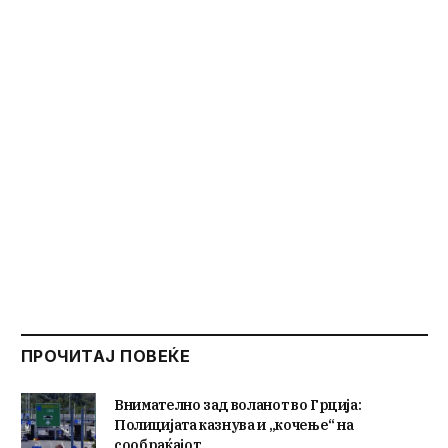
ПРОЧИТАЈ ПОВЕЌЕ
Внимателно зад воланот во Грција:
Полицијата казнува и „кочење“ на
сообраќајот