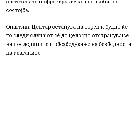
оштетената инфраструктура во првобитна
состојба.
Општина Центар останува на терен и будно ќе
го следи случајот сè до целосно отстранување
на последиците и обезбедување на безбедноста
на граѓаните.