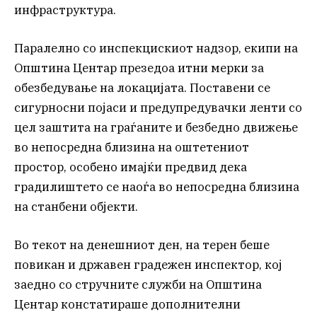
инфраструктура.
Паралелно со инспекцискиот надзор, екипи на
Општина Центар презедоа итни мерки за
обезбедување на локацијата. Поставени се
сигурносни појаси и предупредувачки ленти со
цел заштита на граѓаните и безбедно движење
во непосредна близина на оштетениот
простор, особено имајќи предвид дека
градилиштето се наоѓа во непосредна близина
на станбени објекти.
Во текот на денешниот ден, на терен беше
повикан и државен градежен инспектор, кој
заедно со стручните служби на Општина
Центар констатираше дополнителни