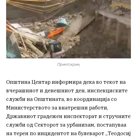
Принтскрин,
Општина Центар информира дека во текот на
вчерашниот и денешниот ден, инспекциските
служби на Општината, во координација со
Министерството за внатрешни работи,
Државниот градежен инспекторат и стручните
служби од Секторот за урбанизам, постапуваа
на терен по инцидентот на булеварот „Теодосиј