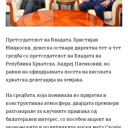
Претседателот на Владата, Христијан
Мицкоски, денеска оствари директна тет-а-тет
средба со претседателот на Владата на
Република Хрватска, Андреј Пленковиќ, во
рамки на официјалната посета на високата
хрватска делегација на земјава.
На средбата, која поминала во пријатна и
конструктивна атмосфера, двајцата премиери
разговарале за клучните прашања од
билатерален интерес, со посебен акцент на
економските и политичките врски меѓу Скопје