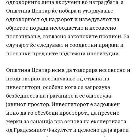
одговорните лица вклучени во изградбата, а
Општина Центар ќе побара и утврдување
одговорност од надзорот и изведувачот на
објектот поради несоодветно и несовесно
постапување, согласно законските прописи. За
случајот ќе следуваат и соодветни пријави и
постапки пред сите надлежни институции.
Општина Центар нема да толерира несовесно и
неодговорно постапување од страна на
инвеститори, особено кога се загрозува
безбедноста на граѓаните и се оштетува
јавниот простор. Инвеститорот е задолжен
итно да го обезбеди просторот,, да преземе
мерки за санација врз основа на експертизата
од Градежниот Факултет и целосно да ја врати