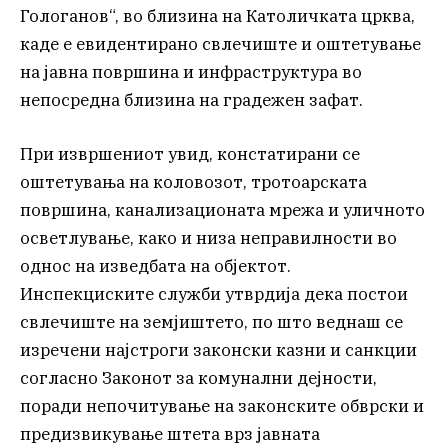
Гологанов“, во близина на Католичката црква,
каде е евидентирано свлечиште и оштетување
на јавна површина и инфраструктура во
непосредна близина на градежен зафат.
При извршениот увид, констатирани се
оштетувања на коловозот, тротоарската
површина, канализационата мрежа и уличното
осветлување, како и низа неправилности во
однос на изведбата на објектот.
Инспекциските служби утврдија дека постои
свлечиште на земјиштето, по што веднаш се
изречени најстроги законски казни и санкции
согласно Законот за комунални дејности,
поради непочитување на законските обврски и
предизвикување штета врз јавната