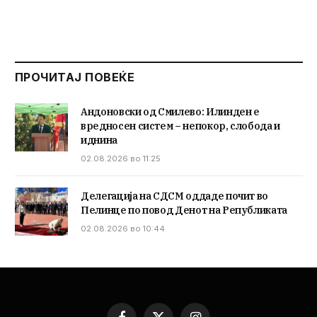
ПРОЧИТАЈ ПОВЕЌЕ
Андоновски од Смилево: Илинден е
вредносен систем – непокор, слобода и
иднина
02.08.2026 во 11:25
Делегација на СДСМ оддаде почит во
Пелинце по повод Денот на Републиката
02.08.2026 во 10:44