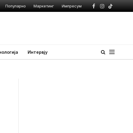
Популарно
Маркетинг
Импресум
Facebook
Instagram
TikTok
нологија
Интервју