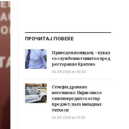
ПРОЧИТАЈ ПОВЕЌЕ
Приведен полицаец – пукал
со службениот пиштол пред
ресторан во Кратово
02.08.2026 во 16:02
Семејна драма во
неготинско: Пијан син се
самоповредил со остар
предмет, па го нападнал
татка си
02.08.2026 во 15:50