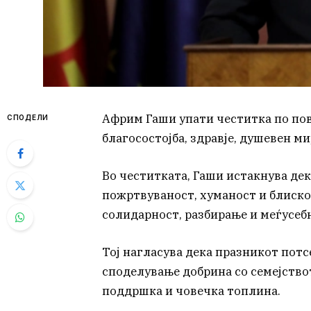
Африм Гаши упати честитка по пов
СПОДЕЛИ
благосостојба, здравје, душевен ми
Во честитката, Гаши истакнува дек
пожртвуваност, хуманост и блискос
солидарност, разбирање и меѓусеб
Тој нагласува дека празникот потс
споделување добрина со семејствот
поддршка и човечка топлина.