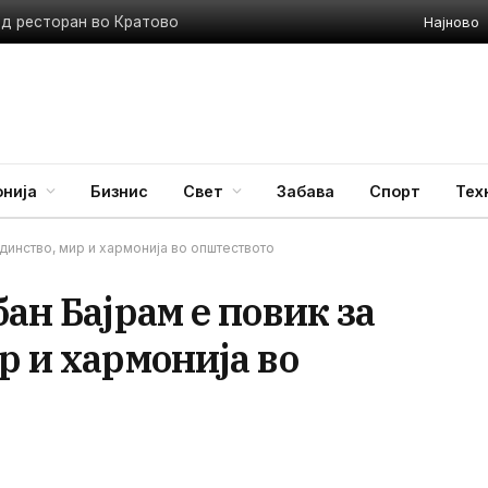
Најново
ед ресторан во Кратово
нија
Бизнис
Свет
Забава
Спорт
Тех
единство, мир и хармонија во општеството
ан Бајрам е повик за
р и хармонија во