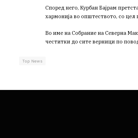
Според него, Курбан Бајрам претст
хармонија во општеството, со цел 
Во име на Собрание на Северна Мак
честитки до сите верници по пово
Top News