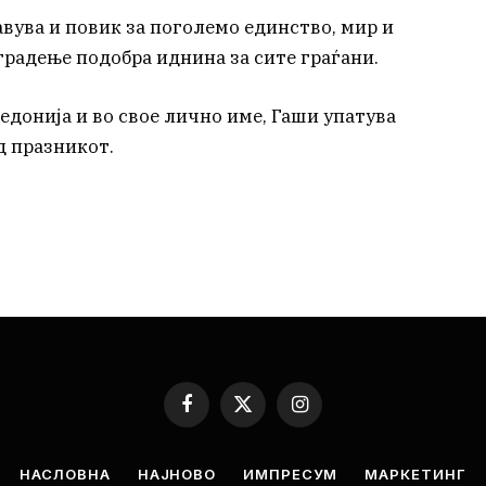
авува и повик за поголемо единство, мир и
градење подобра иднина за сите граѓани.
едонија и во свое лично име, Гаши упатува
д празникот.
Facebook
X
Instagram
(Twitter)
НАСЛОВНА
НАЈНОВО
ИМПРЕСУМ
МАРКЕТИНГ