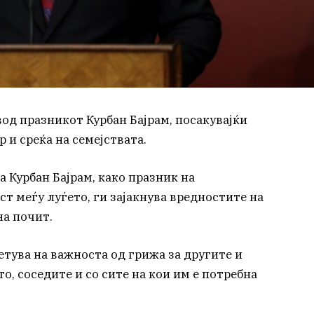
од празникот Курбан Бајрам, посакувајќи
р и среќа на семејствата.
а Курбан Бајрам, како празник на
т меѓу луѓето, ги зајакнува вредностите на
на почит.
етува на важноста од грижа за другите и
о, соседите и со сите на кои им е потребна