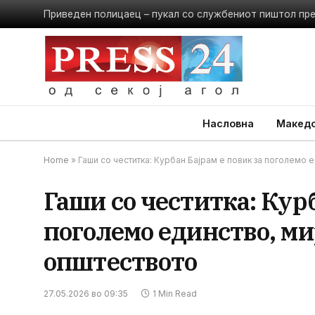
Приведен полицаец – пукал со службениот пиштол пр
Насловна
Македо
Home
»
Гаши со честитка: Курбан Бајрам е повик за поголемо 
Гаши со честитка: Курб
поголемо единство, ми
општеството
27.05.2026 во 09:35
1 Min Read