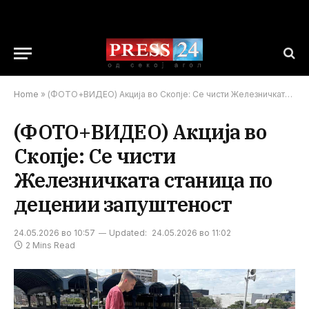
Home
»
(ФОТО+ВИДЕО) Акција во Скопје: Се чисти Железничката станица по децении запуштеност
(ФОТО+ВИДЕО) Акција во
Скопје: Се чисти
Железничката станица по
децении запуштеност
24.05.2026 во 10:57
Updated:
24.05.2026 во 11:02
2 Mins Read