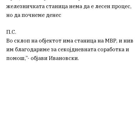
железничката станица нема да е лесен процес,
но да почнеме денес
П.С.
Во склоп на објектот има станица на МВР, и нив
им благодариме за секојдневната соработка и
помош,”- објави Ивановски.