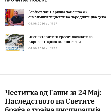
ПРОЧИТАЈ ПОВЕЌЕ
Ѓорѓиевски: Парична помош за 456
онколошки пациенти во наредните два дена
04.08.2026 во 15:37
Инспекторите ги тресат локалите во
Карпош: Паднаа големи казни
04.08.2026 во 13:25
Честитка од Гаши за 24 Мај:
Наследството на Светите
браќа е трајна инспирација