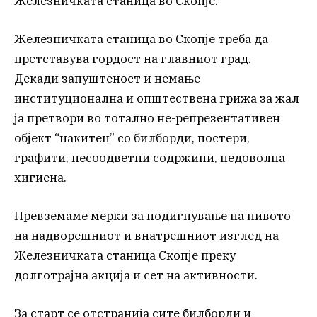
Железничката станица во Скопје.
Железничката станица во Скопје треба да
претставува гордост на главниот град.
Декади запуштеност и немање
институционална и општествена грижа за жал
ја претвори во тотално не-репрезентативен
објект “накитен” со билборди, постери,
графити, несоодветни содржини, недоволна
хигиена.
Превземаме мерки за подигнување на нивото
на надворешниот и внатрешниот изглед на
Железничката станица Скопје преку
долготрајна акција и сет на активности.
За старт се отстранија сите билборди и