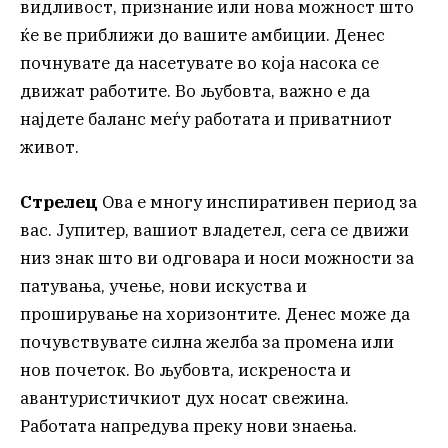
видливост, признание или нова можност што
ќе ве приближи до вашите амбиции. Денес
почнувате да насетувате во која насока се
движат работите. Во љубовта, важно е да
најдете баланс меѓу работата и приватниот
живот.
Стрелец
Ова е многу инспиративен период за
вас. Јупитер, вашиот владетел, сега се движи
низ знак што ви одговара и носи можности за
патувања, учење, нови искуства и
проширување на хоризонтите. Денес може да
почувствувате силна желба за промена или
нов почеток. Во љубовта, искреноста и
авантуристичкиот дух носат свежина.
Работата напредува преку нови знаења.