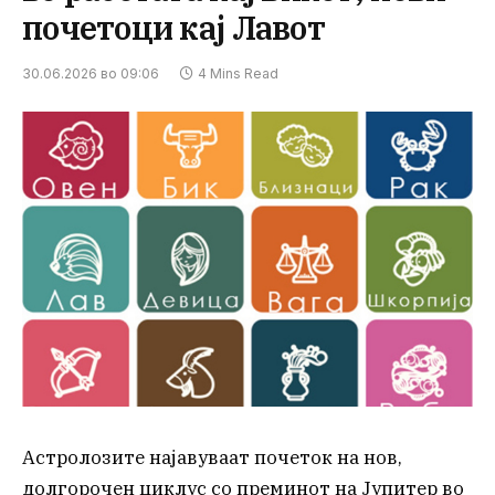
почетоци кај Лавот
30.06.2026 во 09:06
4 Mins Read
Астролозите најавуваат почеток на нов,
долгорочен циклус со преминот на Јупитер во