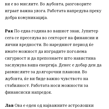
ви е во мислите. Во љубовта, разговорите
играат важна улога. Работата напредува преку
добра комуникација.
Рак
По една година во вашиот знак, Јупитер
сега се преселува во секторот на финансии и
лични вредности. Во наредниот период ќе
имате можност да изградите поголема
сигурност и да препознаете што навистина
заслужува ваша енергија. Денес е добар ден да
размислите за долгорочни планови. Во
љубовта, ќе ви биде важно чувството на
стабилност. Работата носи можности за
финансиски напредок.
Лав
Ова е еден од најважните астролошки