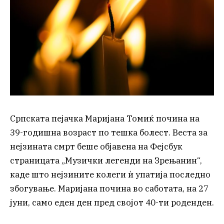
Српската пејачка Маријана Томиќ почина на
39-годишна возраст по тешка болест. Веста за
нејзината смрт беше објавена на Фејсбук
страницата „Музички легенди на Зрењанин“,
каде што нејзините колеги ѝ упатија последно
збогување. Маријана почина во саботата, на 27
јуни, само еден ден пред својот 40-ти роденден.