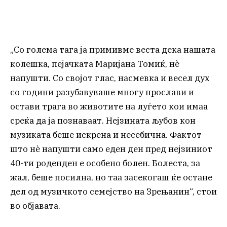
„Со голема тага ја примивме веста дека нашата
колешка, пејачката Маријана Томиќ, нè
напушти. Со својот глас, насмевка и весел дух
со години разубавуваше многу прослави и
остави трага во животите на луѓето кои имаа
среќа да ја познаваат. Нејзината љубов кон
музиката беше искрена и несебична. Фактот
што нè напушти само еден ден пред нејзиниот
40-ти роденден е особено болен. Болеста, за
жал, беше посилна, но таа засекогаш ќе остане
дел од музичкото семејство на Зрењанин“, стои
во објавата.