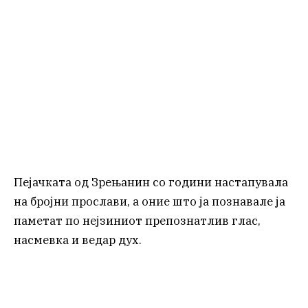
Пејачката од Зрењанин со години настапувала
на бројни прослави, а оние што ја познавале ја
паметат по нејзиниот препознатлив глас,
насмевка и ведар дух.