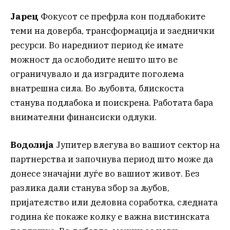
Јарец
Фокусот се префрла кон подлабоките
теми на доверба, трансформација и заеднички
ресурси. Во наредниот период ќе имате
можност да ослободите нешто што ве
ограничувало и да изградите поголема
внатрешна сила. Во љубовта, блискоста
станува подлабока и поискрена. Работата бара
внимателни финансиски одлуки.
Водолија
Јупитер влегува во вашиот сектор на
партнерства и започнува период што може да
донесе значајни луѓе во вашиот живот. Без
разлика дали станува збор за љубов,
пријателство или деловна соработка, следната
година ќе покаже колку е важна вистинската