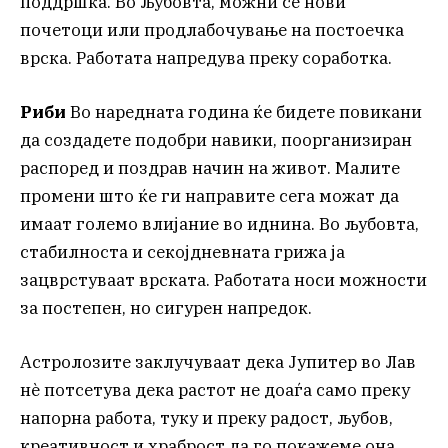
поддршка. Во љубовта, можни се нови
почетоци или продлабочување на постоечка
врска. Работата напредува преку соработка.
Риби
Во наредната година ќе бидете повикани
да создадете подобри навики, поорганизиран
распоред и поздрав начин на живот. Малите
промени што ќе ги направите сега можат да
имаат големо влијание во иднина. Во љубовта,
стабилноста и секојдневната грижа ја
зацврстуваат врската. Работата носи можности
за постепен, но сигурен напредок.
Астролозите заклучуваат дека Јупитер во Лав
нè потсетува дека растот не доаѓа само преку
напорна работа, туку и преку радост, љубов,
креативност и храброст да го покажеме она