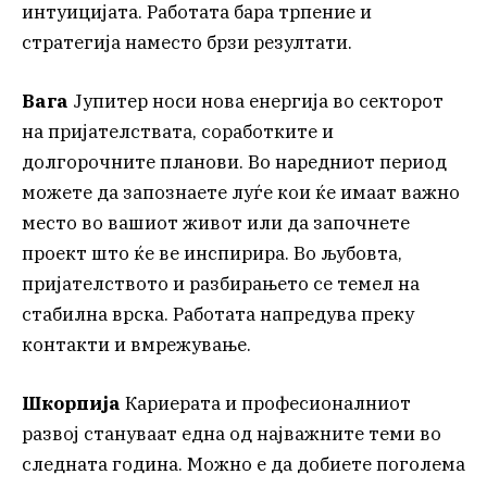
интуицијата. Работата бара трпение и
стратегија наместо брзи резултати.
Вага
Јупитер носи нова енергија во секторот
на пријателствата, соработките и
долгорочните планови. Во наредниот период
можете да запознаете луѓе кои ќе имаат важно
место во вашиот живот или да започнете
проект што ќе ве инспирира. Во љубовта,
пријателството и разбирањето се темел на
стабилна врска. Работата напредува преку
контакти и вмрежување.
Шкорпија
Кариерата и професионалниот
развој стануваат една од најважните теми во
следната година. Можно е да добиете поголема