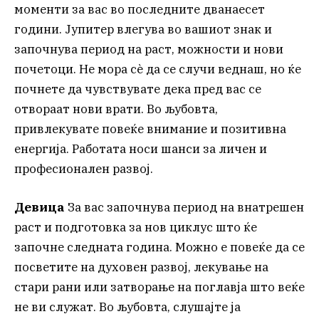
моменти за вас во последните дванаесет
години. Јупитер влегува во вашиот знак и
започнува период на раст, можности и нови
почетоци. Не мора сè да се случи веднаш, но ќе
почнете да чувствувате дека пред вас се
отвораат нови врати. Во љубовта,
привлекувате повеќе внимание и позитивна
енергија. Работата носи шанси за личен и
професионален развој.
Девица
За вас започнува период на внатрешен
раст и подготовка за нов циклус што ќе
започне следната година. Можно е повеќе да се
посветите на духовен развој, лекување на
стари рани или затворање на поглавја што веќе
не ви служат. Во љубовта, слушајте ја