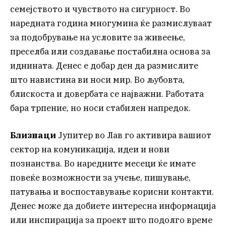
семејството и чувството на сигурност. Во
наредната година многумина ќе размислуваат
за подобрување на условите за живеење,
преселба или создавање постабилна основа за
иднината. Денес е добар ден да размислите
што навистина ви носи мир. Во љубовта,
блискоста и довербата се најважни. Работата
бара трпение, но носи стабилен напредок.
Близнаци
Јупитер во Лав го активира вашиот
сектор на комуникација, идеи и нови
познанства. Во наредните месеци ќе имате
повеќе возможности за учење, пишување,
патувања и воспоставување корисни контакти.
Денес може да добиете интересна информација
или инспирација за проект што подолго време