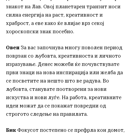
знакот на Лав. Овој планетарен транзит носи
силна енергија на раст, креативност и
храброст, а еве како ќе влијае врз секој
хороскопски знак посебно.
Овен
За вас започнува многу поволен период
поврзан со љубовта, креативноста и личното
изразување. Денес можеби ќе почувствувате
први знаци на нова инспирација или желба да
се посветите на нешто што ве радува. Во
љубовта, станувате поотворени за нови
искуства и нови луѓе. На работа, креативните
идеи можат да се покажат повредни од
строгото следење на правилата.
Бик
Фокусот постепено се префрла кон домот,