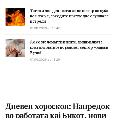
Татко и две деца загинаа во пожар во куќа
во Загорје, соседите претходно слушнале
истрели
01.08.2026 во 13:40
Ќе се зголемат пензиите, минималната
плата и платите во јавниот сектор – најави
Вучиќ
01.08.2026 во 13:29
Дневен хороскоп: Напредок
во работата кај Бикот, нови