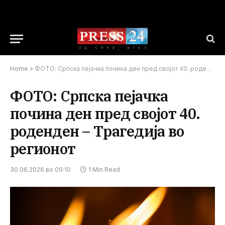
Home
»
ФОТО: Српска пејачка почина ден пред својот 40. роденден – Трагедија во регионот
ФОТО: Српска пејачка
почина ден пред својот 40.
роденден – Трагедија во
регионот
30.06.2026 во 09:10
1 Min Read