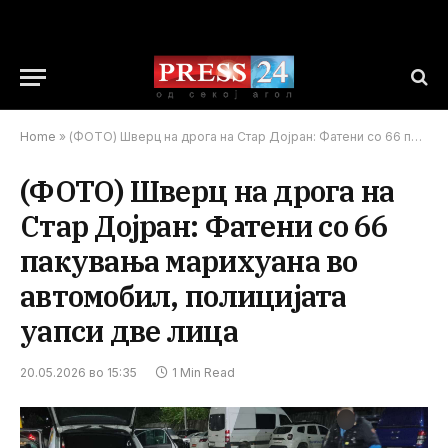
Home
»
(ФОТО) Шверц на дрога на Стар Дојран: Фатени со 66 пакувања марихуана во автомобил, полицијата уапси две лица
(ФОТО) Шверц на дрога на
Стар Дојран: Фатени со 66
пакувања марихуана во
автомобил, полицијата
уапси две лица
20.05.2026 во 15:35
1 Min Read