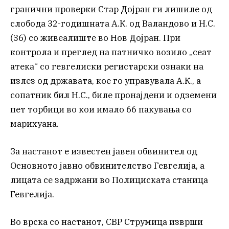
гранични проверки Стар Дојран ги лишиле од
слобода 32-годишната А.К. од Валандово и Н.С.
(36) со живеалиште во Нов Дојран. При
контрола и преглед на патничко возило „сеат
атека“ со гевгелиски регистарски ознаки на
излез од државата, кое го управувала А.К., а
сопатник бил Н.С., биле пронајдени и одземени
пет торбици во кои имало 66 пакувања со
марихуана.
За настанот е известен јавен обвинител од
Основното јавно обвинителство Гевгелија, а
лицата се задржани во Полициската станица
Гевгелија.
Во врска со настанот, СВР Струмица изврши