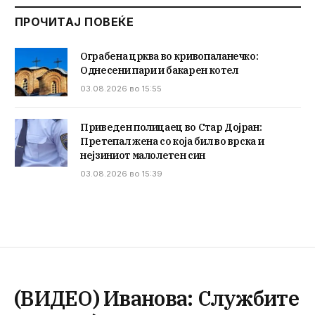
ПРОЧИТАЈ ПОВЕЌЕ
Ограбена црква во кривопаланечко:
Однесени пари и бакарен котел
03.08.2026 во 15:55
Приведен полицаец во Стар Дојран:
Претепал жена со која бил во врска и
нејзиниот малолетен син
03.08.2026 во 15:39
(ВИДЕО) Иванова: Службите