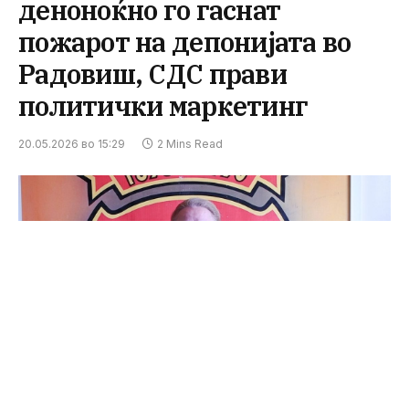
деноноќно го гаснат
пожарот на депонијата во
Радовиш, СДС прави
политички маркетинг
20.05.2026 во 15:29
2 Mins Read