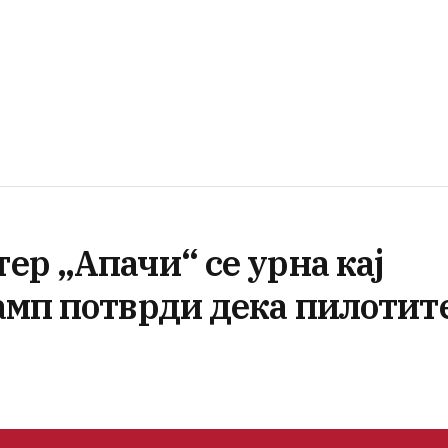
р „Апачи“ се урна кај
амп потврди дека пилотит