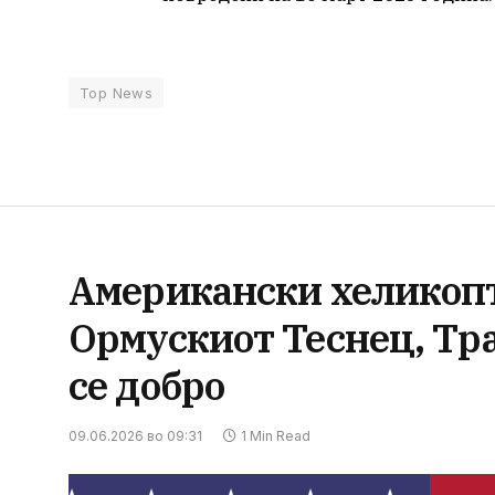
Top News
Американски хеликопте
Ормускиот Теснец, Тр
се добро
09.06.2026 во 09:31
1 Min Read