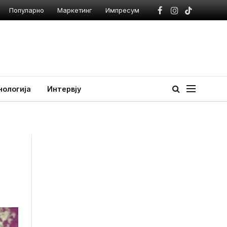
Популарно
Маркетинг
Импресум
Facebook
Instagram
TikTok
нологија
Интервју