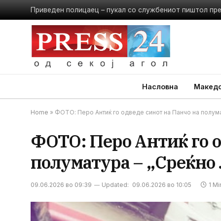
Приведен полицаец – пукал со службениот пиштол пр
Насловна
Македо
Home
»
ФОТО: Перо Антиќ го одведе синот на Панчо на полума
ФОТО: Перо Антиќ го о
полуматура – „Среќно
09.06.2026 во 09:39
Updated:
09.06.2026 во 10:05
1 M