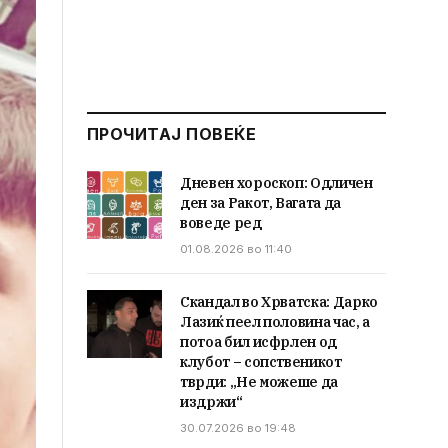
ПРОЧИТАЈ ПОВЕЌЕ
Дневен хороскоп: Одличен
ден за Ракот, Вагата да
воведе ред
01.08.2026 во 11:40
Скандал во Хрватска: Дарко
Лазиќ пеел половина час, а
потоа бил исфрлен од
клубот – сопственикот
тврди: „Не можеше да
издржи“
30.07.2026 во 19:48