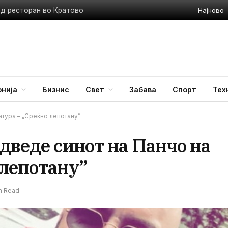
Најново
ед ресторан во Кратово
нија
Бизнис
Свет
Забава
Спорт
Тех
тура – „Среќно лепотану”
дведе синот на Панчо на
 лепотану”
in Read