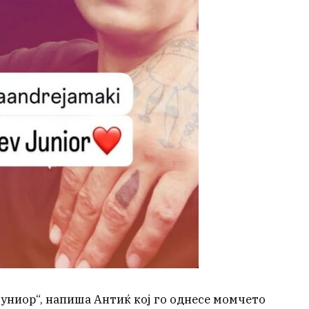
јуниор“, напиша Антиќ кој го однесе момчето