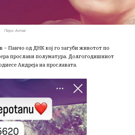
Перо Антиќ
 – Панчо од ДНК кој го загуби животот по
вчера прослави полуматура. Долгогодишниот
однесе Андреја на прославата.