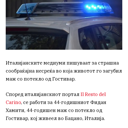
Италијанските медиуми пишуваат за страшна
сообраќајна несреќа во која животот го загубил
маж со потекло од Гостивар.
Според италијанскиот портал
Il Resto del
Carino
, се работи за 44-годишниот Фидан
Хамити, 44-годишен маж со потекло од
Гостивар, кој живеел во Бацано, Италија.