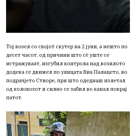
Тој возел со својот скутер на 2 јуни, а нешто по
десет часот, од причини што сè уште се
истражуваат, изгубил контрола над возилото
додека се движел по улицата Виа Палацето, во
подрачјето Стиоре, при што одеднаш излетал
од коловозот и силно се забил во канал покрај
патот.