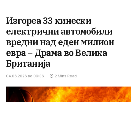
Изгореа 33 кинески
електрични автомобили
вредни над еден милион
евра – Драма во Велика
Британија
04.06.2026 во 09:36
2 Mins Read