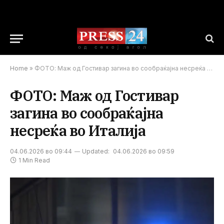
Home
»
ФОТО: Маж од Гостивар загина во сообраќајна несреќа во Италија
ФОТО: Маж од Гостивар
загина во сообраќајна
несреќа во Италија
04.06.2026 во 09:44
Updated:
04.06.2026 во 09:59
1 Min Read