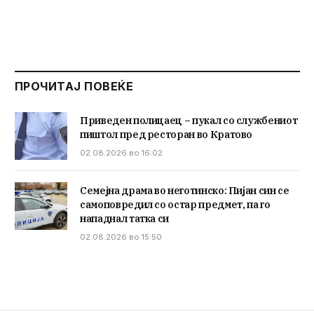
ПРОЧИТАЈ ПОВЕЌЕ
Приведен полицаец – пукал со службениот
пиштол пред ресторан во Кратово
02.08.2026 во 16:02
Семејна драма во неготинско: Пијан син се
самоповредил со остар предмет, па го
нападнал татка си
02.08.2026 во 15:50