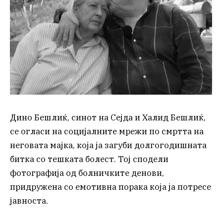
Дино Бешлиќ, синот на Сејда и Халид Бешлиќ,
се огласи на социјалните мрежи по смртта на
неговата мајка, која ја загуби долгогодишната
битка со тешката болест. Тој сподели
фотографија од болничките денови,
придружена со емотивна порака која ја потресе
јавноста.