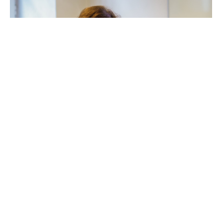
Претседателката Гордана Сиљановска-
Давкова, која престојува во официјална посета
на Република Словачка, денеска во Братислава
беше пречекана со највисоки државни и воени
почести од словачкиот претседател Петер
Пелегрини.