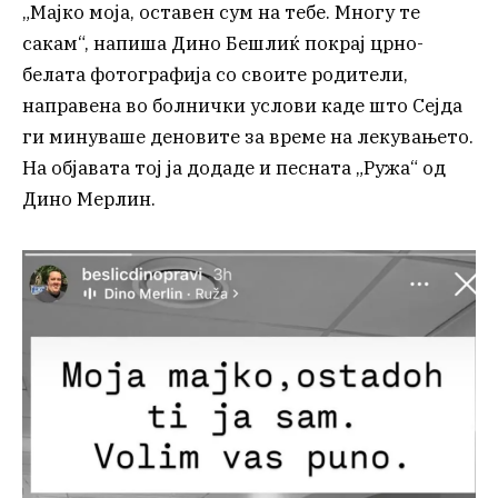
„Мајко моја, оставен сум на тебе. Многу те
сакам“, напиша Дино Бешлиќ покрај црно-
белата фотографија со своите родители,
направена во болнички услови каде што Сејда
ги минуваше деновите за време на лекувањето.
На објавата тој ја додаде и песната „Ружа“ од
Дино Мерлин.