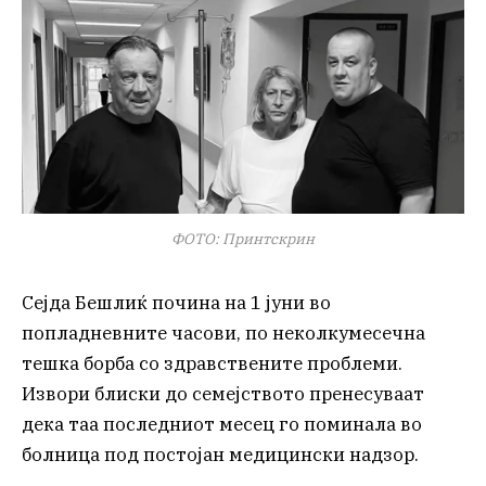
ФОТО: Принтскрин
Сејда Бешлиќ почина на 1 јуни во
попладневните часови, по неколкумесечна
тешка борба со здравствените проблеми.
Извори блиски до семејството пренесуваат
дека таа последниот месец го поминала во
болница под постојан медицински надзор.