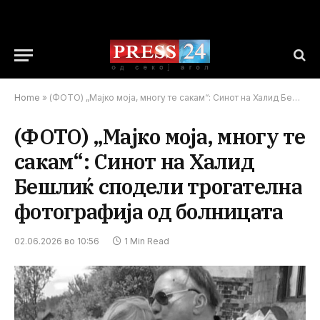
Home
»
(ФОТО) „Мајко моја, многу те сакам“: Синот на Халид Бешлиќ сподели трогателна фотографија од болницата
(ФОТО) „Мајко моја, многу те
сакам“: Синот на Халид
Бешлиќ сподели трогателна
фотографија од болницата
02.06.2026 во 10:56
1 Min Read