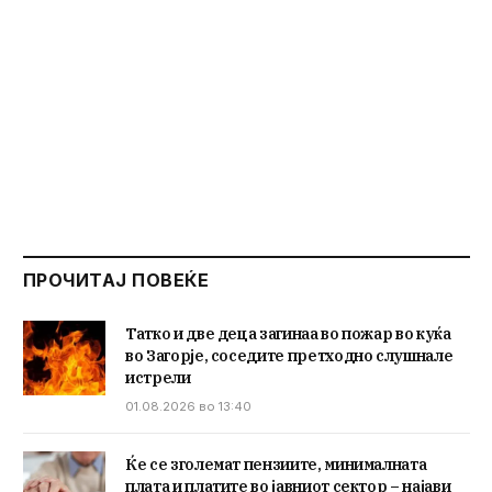
ПРОЧИТАЈ ПОВЕЌЕ
Татко и две деца загинаа во пожар во куќа
во Загорје, соседите претходно слушнале
истрели
01.08.2026 во 13:40
Ќе се зголемат пензиите, минималната
плата и платите во јавниот сектор – најави