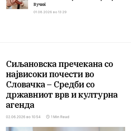
Вучиќ
01.08.2026 во 13:29
Сиљановска пречекана со
највисоки почести во
Словачка – Средби со
државниот врв и културна
агенда
02.06.2026 во 10:54
1 Min Read