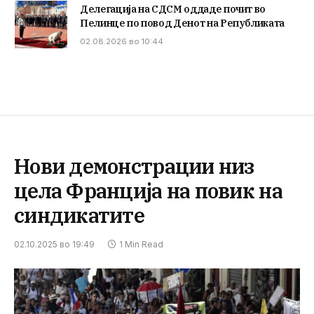
Делегација на СДСМ оддаде почит во
Пелинце по повод Денот на Републиката
02.08.2026 во 10:44
Нови демонстрации низ
цела Франција на повик на
синдикатите
02.10.2025 во 19:49
1 Min Read