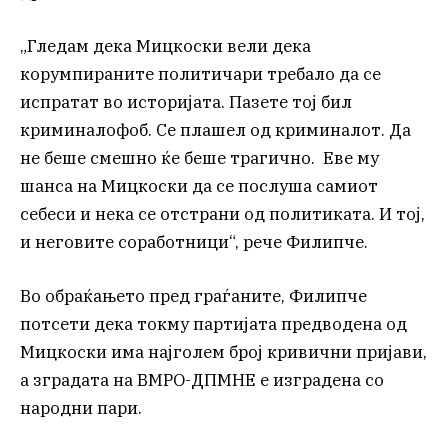
„Гледам дека Мицкоски вели дека
корумпираните политичари требало да се
испратат во историјата. Пазете тој бил
криминалофоб. Се плашел од криминалот. Да
не беше смешно ќе беше трагично. Еве му
шанса на Мицкоски да се послуша самиот
себеси и нека се отстрани од политиката. И тој,
и неговите соработници“, рече Филипче.
Во обраќањето пред граѓаните, Филипче
потсети дека токму партијата предводена од
Мицкоски има најголем број кривични пријави,
а зградата на ВМРО-ДПМНЕ е изградена со
народни пари.