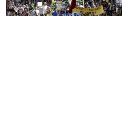
Француските синдикати денеска започнаа нов
бран демонстрации барајќи од новиот премиер
на земјата, Себастијан Лекорни, „да обезбеди
мерки за социјална правда“ во нацрт-буџетот.
Планирани се околу 250 собири и маршеви низ
целата земја, при што се очекуваат од 300.000
до 350.000 луѓе, вклучувајќи 20.000 до 40.000