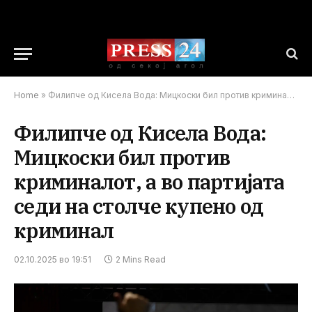
Home
»
Филипче од Кисела Вода: Мицкоски бил против криминалот, а во партијата седи на столче купено од криминал
Филипче од Кисела Вода:
Мицкоски бил против
криминалот, а во партијата
седи на столче купено од
криминал
02.10.2025 во 19:51
2 Mins Read