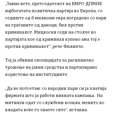
„Замислете, претседателот на ВМРО-ДПМНЕ
најбогатата политичка партија во Европа, со
седиште од 8 милиони евра изградено со пари
на граѓаните од даноци, бил против
криминалот. Мицкоски седи на столче во
партијата кое од криминал купено ама тој е
против криминалот“, рече Филипче.
Тој ја обвини опозицијата за расипничко
трошење на јавни средства и партизирано
користење на институциите:
„Да ве потсетам: со народни пари си ја платија
фирмата што ја работи нивната кампања. На
митинзи одат со службени возила, менито во
владата веќе го знаете сите“, истакна.