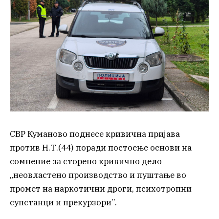
СВР Куманово поднесе кривична пријава
против Н.Т.(44) поради постоење основи на
сомнение за сторено кривично дело
„неовластено производство и пуштање во
промет на наркотични дроги, психотропни
супстанци и прекурзори’’.