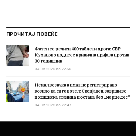
ПРОЧИТАЈ ПОВЕЌЕ
Фатен со речиси 400 таблети дрога: СВР
Куманово поднесе кривична пријава против
30-годишник
04.08.2026 во 22:50
Немал возачка а имал нерегистрирано
возило па си го возел: Скопјанец заврши во
полициска станица и остана без „мерцедес“
04.08.2026 во 22:47