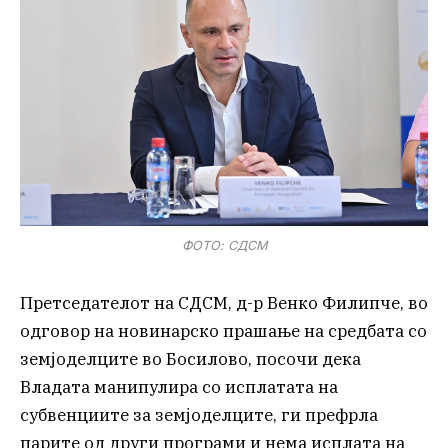
ФОТО: СДСМ
Претседателот на СДСМ, д-р Венко Филипче, во
одговор на новинарско прашање на средбата со
земјоделците во Босилово, посочи дека
Владата манипулира со исплатата на
субвенциите за земјоделците, ги префрла
парите од други програми и нема исплата на