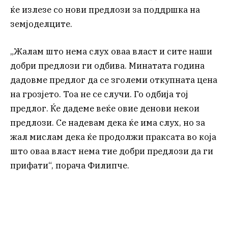
ќе излезе со нови предлози за поддршка на
земјоделците.
„Жалам што нема слух оваа власт и сите наши
добри предлози ги одбива. Минатата година
дадовме предлог да се зголеми откупната цена
на грозјето. Тоа не се случи. Го одбија тој
предлог. Ќе дадеме веќе овие денови некои
предлози. Се надевам дека ќе има слух, но за
жал мислам дека ќе продолжи праксата во која
што оваа власт нема тие добри предлози да ги
прифати“, порача Филипче.