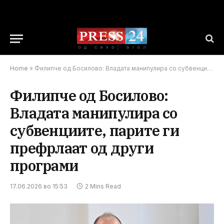
Home
»
Филипче од Босилово: Владата манипулира со субвенциите, парите ги префрлаат од други програми
Филипче од Босилово:
Владата манипулира со
субвенциите, парите ги
префрлаат од други
програми
17.06.2026 во 15:53
2 Mins Read