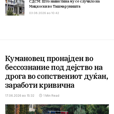
СДСМ: Што навистина му се случило на
Мицкоски во Ташмаруништа
03.08.2026 во 10:42
Кумановец пронајден во
бессознание под дејство на
дрога во сопствениот дуќан,
заработи кривична
17.06.2026 во 15:32
1 Min Read