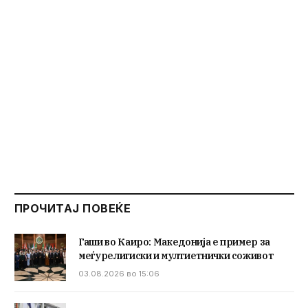
ПРОЧИТАЈ ПОВЕЌЕ
Гаши во Каиро: Македонија е пример за
меѓурелигиски и мултиетнички соживот
03.08.2026 во 15:06