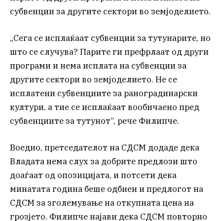
субвенции за другите сектори во земјоделието.
„Сега се исплаќаат субвенции за тутунарите, но
што се случува? Парите ги префрлаат од други
програми и нема исплата на субвенции за
другите сектори во земјоделието. Не се
исплатени субвенциите за раноградинарски
култури, а тие се исплаќаат вообичаено пред
субвенциите за тутунот“, рече Филипче.
Воедно, претседателот на СДСМ додаде дека
Владата нема слух за добрите предлози што
доаѓаат од опозицијата, и потсети дека
минатата година беше одбиен и предлогот на
СДСМ за зголемување на откупната цена на
грозјето. Филипче најави дека СДСМ повторно