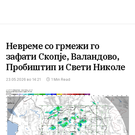
Невреме со грмежи го
зафати Скопје, Валандово,
Пробиштип и Свети Николе
23.05.2026 во 14:21
1 Min Read