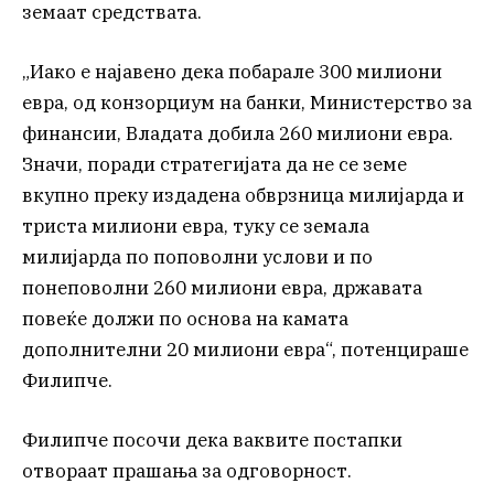
земаат средствата.
„Иако е најавено дека побарале 300 милиони
евра, од конзорциум на банки, Министерство за
финансии, Владата добила 260 милиони евра.
Значи, поради стратегијата да не се земе
вкупно преку издадена обврзница милијарда и
триста милиони евра, туку се земала
милијарда по поповолни услови и по
понеповолни 260 милиони евра, државата
повеќе должи по основа на камата
дополнителни 20 милиони евра“, потенцираше
Филипче.
Филипче посочи дека ваквите постапки
отвораат прашања за одговорност.