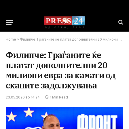
Home
»
Филипче: Граѓаните ќе платат дополнителни 20 милиони евра за камати од скапите задолжувања
Филипче: Граѓаните ќе
платат дополнителни 20
милиони евра за камати од
скапите задолжувања
23.05.2026 во 14:24
1 Min Read