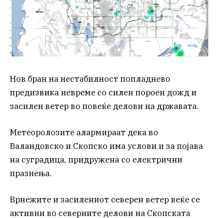
Нов бран на нестабилност попладнево
предизвика невреме со силен пороен дожд и
засилен ветер во повеќе делови на државата.
Метеоролозите алармираат дека во
Валандовско и Скопско има услови и за појава
на суградица, придружена со електрични
празнења.
Врнежите и засилениот северен ветер веќе се
активни во северните делови на Скопската