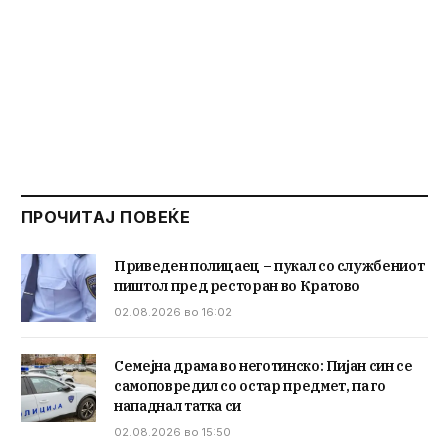
ПРОЧИТАЈ ПОВЕЌЕ
Приведен полицаец – пукал со службениот
пиштол пред ресторан во Кратово
02.08.2026 во 16:02
Семејна драма во неготинско: Пијан син се
самоповредил со остар предмет, па го
нападнал татка си
02.08.2026 во 15:50