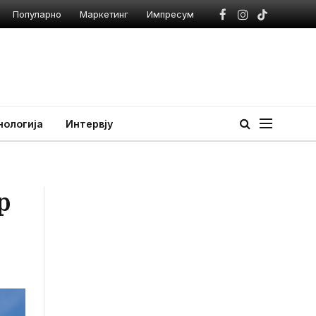
Популарно
Маркетинг
Импресум
Facebook
Instagram
TikTok
нологија
Интервју
р