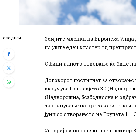
Земјите-членки на Европска Унија 
СПОДЕЛИ
на уште еден кластер од претприст
Официјалното отворање ќе биде на
Договорот постигнат за отворање н
вклучува Поглавјето 30 (Надвореш
(Надворешна, безбедносна и одбра
започнување на преговорите за чле
јуни со отворањето на Групата 1 – 
Унгарија и поранешниот премиер В