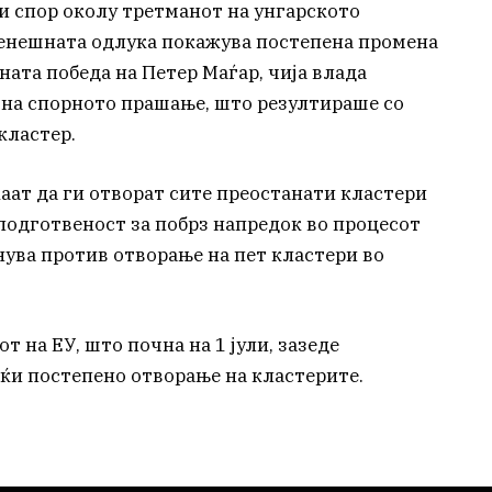
и спор околу третманот на унгарското
Денешната одлука покажува постепена промена
ната победа на Петер Маѓар, чија влада
 на спорното прашање, што резултираше со
кластер.
аат да ги отворат сите преостанати кластери
 подготвеност за побрз напредок во процесот
нува против отворање на пет кластери во
 на ЕУ, што почна на 1 јули, зазеде
ќи постепено отворање на кластерите.