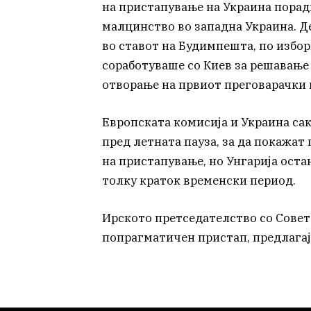
на пристапување на Украина порад
малцинство во западна Украина. 
во ставот на Будимпешта, по избор
соработуваше со Киев за решавање
отворање на првиот преговарачки 
Европската комисија и Украина сак
пред летната пауза, за да покажат
на пристапување, но Унгарија оста
толку краток временски период.
Ирското претседателство со Советот
попрагматичен пристап, предлагај