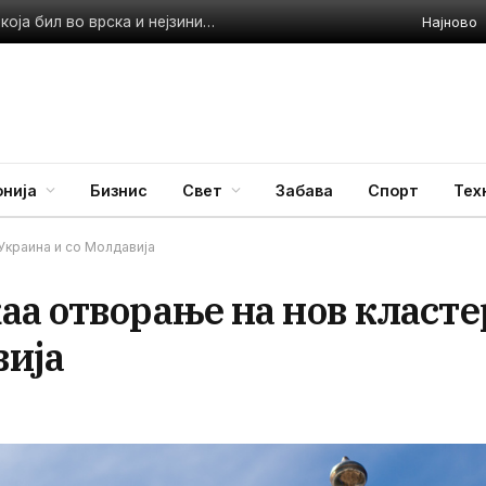
Најново
Приведен полицаец во Стар Дојран: Претепал жена со која бил во врска и нејзиниот малолетен син
нија
Бизнис
Свет
Забава
Спорт
Тех
Украина и со Молдавија
аа отворање на нов класте
вија