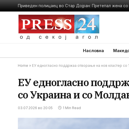
Насловна
Македо
Home
»
ЕУ едногласно поддржаа отворање на нов кластер со 
ЕУ едногласно поддрж
со Украина и со Молда
03.07.2026 во 20:05
1 Min Read