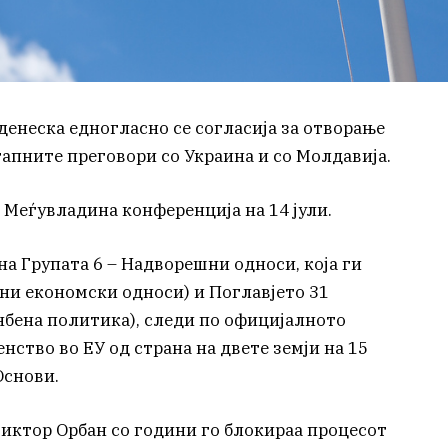
денеска едногласно се согласија за отворање
апните преговори со Украина и со Молдавија.
 Меѓувладина конференција на 14 јули.
а Групата 6 – Надворешни односи, која ги
ни економски односи) и Поглавјето 31
нбена политика), следи по официјалното
нство во ЕУ од страна на двете земји на 15
Основи.
иктор Орбан со години го блокираа процесот