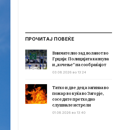
ПРОЧИТАЈ ПОВЕЌЕ
Внимателно зад воланот во
Грција: Полицијата казнува
и „кочење“ на сообраќајот
03.08.2026 во 13:24
Татко и две деца загинаа во
пожар во куќа во Загорје,
соседите претходно
слушнале истрели
01.08.2026 во 13:40