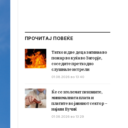
ПРОЧИТАЈ ПОВЕЌЕ
Татко и две деца загинаа во
пожар во куќа во Загорје,
соседите претходно
слушнале истрели
01.08.2026 во 13:40
Ќе се зголемат пензиите,
минималната плата и
платите во јавниот сектор –
најави Вучиќ
01.08.2026 во 13:29