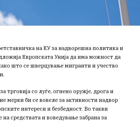
ретставничка на ЕУ за надворешна политика и
едложија Европската Унија да има можност да
како што се шверцување мигранти и учество
и.
за трговија со луѓе, огнено оружје, дрога и
ие мерки би се вовеле за активности надвор
опските интереси и безбедност. Во такви
 на средствата и воведување забрана за