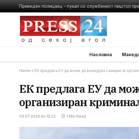
Приведен полицаец – пукал со службениот пиштол пр
Насловна
Македо
Home
»
ЕК предлага ЕУ да може да воведува санкции за орга
ЕК предлага ЕУ да мож
организиран кримина
09.07.2026 во 15:22
1 Min Read