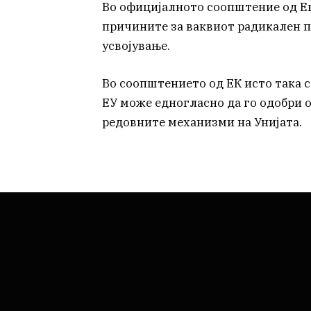
Во официјалното соопштение од Ев
причините за ваквиот радикален п
усвојување.
Во соопштението од ЕК исто така с
ЕУ може едногласно да го одобри ов
редовните механизми на Унијата.