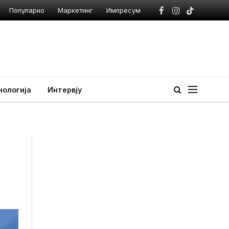
Популарно
Маркетинг
Импресум
Facebook
Instagram
TikTok
нологија
Интервју