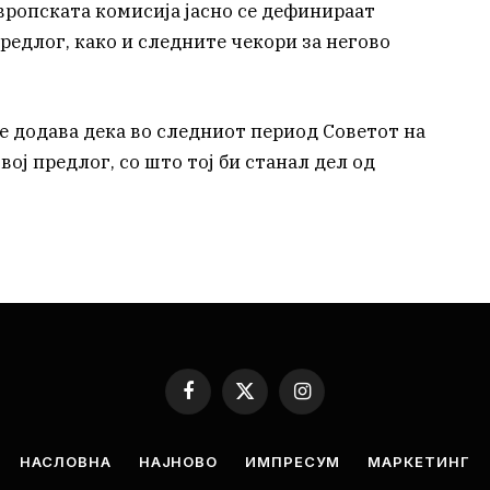
ропската комисија јасно се дефинираат
редлог, како и следните чекори за негово
е додава дека во следниот период Советот на
ој предлог, со што тој би станал дел од
Facebook
X
Instagram
(Twitter)
НАСЛОВНА
НАЈНОВО
ИМПРЕСУМ
МАРКЕТИНГ