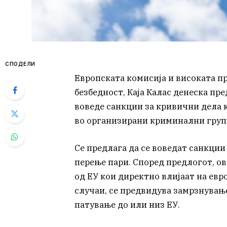
СПОДЕЛИ
Европската комисија и високата п
безбедност, Каја Калас денеска пр
воведе санкции за кривични дела 
во организирани криминални груп
Се предлага да се воведат санкции 
перење пари. Според предлогот, ов
од ЕУ кои директно влијаат на евр
случаи, се предвидува замрзнување
патување до или низ ЕУ.