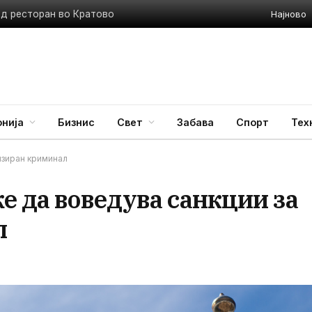
Најново
ед ресторан во Кратово
нија
Бизнис
Свет
Забава
Спорт
Тех
низиран криминал
е да воведува санкции за
л