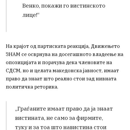
Венко, покажи го вистинското
лице!“
На крајот од партиската реакција, Движењето
ЗНАМ се осврнува на досегашното владеење на
опозицијата и порачува дека членовите на
СДСМ, но и целата македонска јавност, имаат
право да знаат што реално стои зад нивната
политичка реторика.
„Граѓаните имаат право да ја знаат
вистината, не само за фирмите,
туку и за тоа што навистина стои