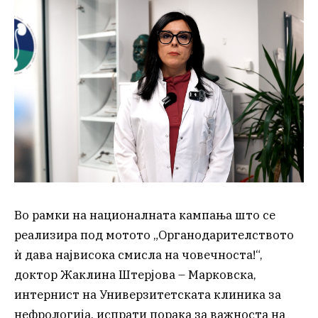
Во рамки на националната кампања што се
реализира под мотото „Органодарителството
ѝ дава највисока смисла на човечноста!“,
доктор Жаклина Штерјова – Марковска,
интернист на Универзитетската клиника за
нефрологија, испрати порака за важноста на