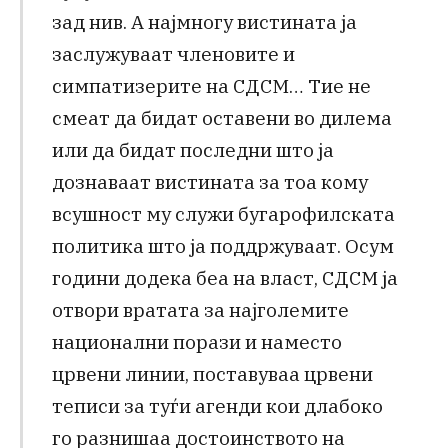
зад нив. А најмногу вистината ја
заслужуваат членовите и
симпатизерите на СДСМ… Тие не
смеат да бидат оставени во дилема
или да бидат последни што ја
дознаваат вистината за тоа кому
всушност му служи бугарофилската
политика што ја поддржуваат. Осум
години додека беа на власт, СДСМ ја
отвори вратата за најголемите
национални порази и наместо
црвени линии, поставуваа црвени
теписи за туѓи агенди кои длабоко
го разнишаа достоинството на