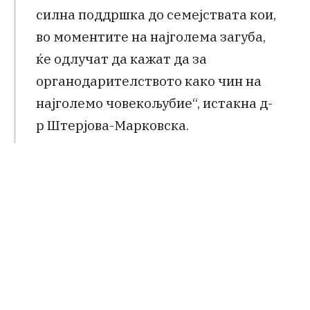
силна поддршка до семејствата кои,
во моментите на најголема загуба,
ќе одлучат да кажат да за
органодарителството како чин на
најголемо човекољубие“, истакна д-
р Штерјова-Марковска.