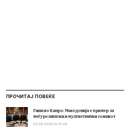
ПРОЧИТАЈ ПОВЕЌЕ
Гаши во Каиро: Македонија е пример за
меѓурелигиски и мултиетнички соживот
03.08.2026 во 15:06