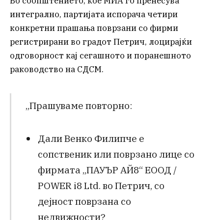
Во соопштението, кое МИА го пренесува
интегрално, партијата испорача четири
конкретни прашања поврзани со фирми
регистрирани во градот Петрич, лоцирајќи
одговорност кај сегашното и поранешното
раководство на СДСМ.
„Прашуваме повторно:
Дали Венко Филипче е
сопственик или поврзано лице со
фирмата „ПАУЪР АЙ8“ ЕООД /
POWER i8 Ltd. во Петрич, со
дејност поврзана со
недвижности?