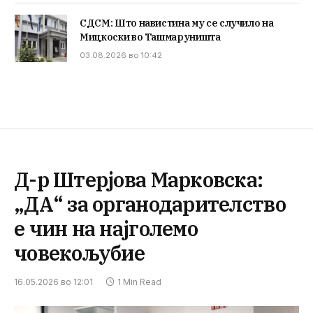
СДСМ: Што навистина му се случило на
Мицкоски во Ташмаруништа
03.08.2026 во 10:42
Д-р Штерјова Марковска:
„ДА“ за органодарителство
е чин на најголемо
човекољубие
16.05.2026 во 12:01
1 Min Read