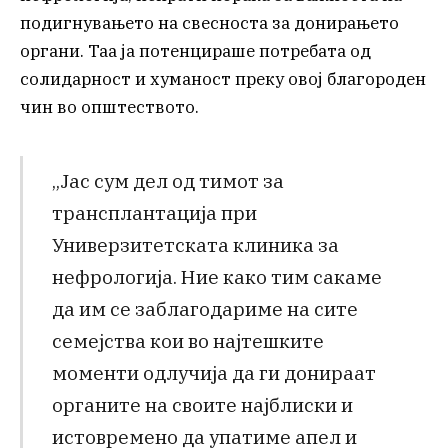
подигнувањето на свесноста за донирањето
органи. Таа ја потенцираше потребата од
солидарност и хуманост преку овој благороден
чин во општеството.
„Јас сум дел од тимот за
трансплантација при
Универзитетската клиника за
нефрологија. Ние како тим сакаме
да им се заблагодариме на сите
семејства кои во најтешките
моменти одлучија да ги донираат
органите на своите најблиски и
истовремено да упатиме апел и