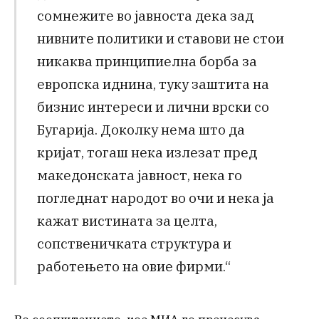
сомнежите во јавноста дека зад
нивните политики и ставови не стои
никаква принципиелна борба за
европска иднина, туку заштита на
бизнис интереси и лични врски со
Бугарија. Доколку нема што да
кријат, тогаш нека излезат пред
македонската јавност, нека го
погледнат народот во очи и нека ја
кажат вистината за целта,
сопственичката структура и
работењето на овие фирми.“