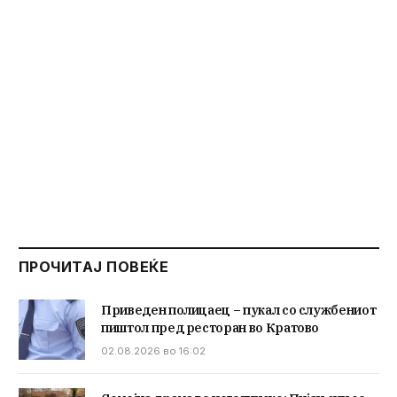
ПРОЧИТАЈ ПОВЕЌЕ
Приведен полицаец – пукал со службениот
пиштол пред ресторан во Кратово
02.08.2026 во 16:02