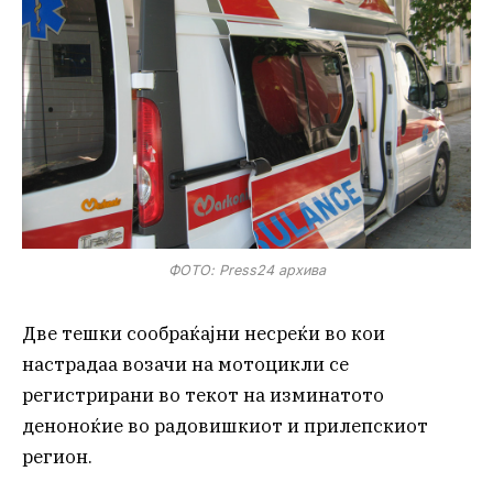
ФОТО: Press24 архива
Две тешки сообраќајни несреќи во кои
настрадаа возачи на мотоцикли се
регистрирани во текот на изминатото
деноноќие во радовишкиот и прилепскиот
регион.