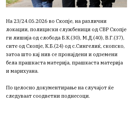
На 23/24.05.2026 во Скопје, на различни
локации, полициски службеници од СВР Скопје
ги лишија од слобода Б.К.(30), М.Д.(40), В.Г.(37),
сите од Скопје, К.Б.(24) од с.Сингелиќ, скопско,
затоа што кај нив се пронајдени и одземени
бела прашкаста материја, прашкаста материја
и марихуана.
По целосно документирање на случајот ќе
следуваат соодветни поднесоци.