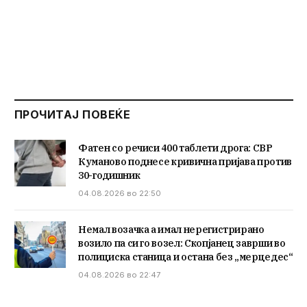
ПРОЧИТАЈ ПОВЕЌЕ
Фатен со речиси 400 таблети дрога: СВР
Куманово поднесе кривична пријава против
30-годишник
04.08.2026 во 22:50
Немал возачка а имал нерегистрирано
возило па си го возел: Скопјанец заврши во
полициска станица и остана без „мерцедес“
04.08.2026 во 22:47