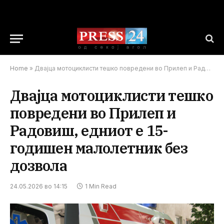
Home
»
Двајца мотоциклисти тешко повредени во Прилеп и Радовиш, едниот е 15-годишен малолетник без дозвола
Двајца мотоциклисти тешко
повредени во Прилеп и
Радовиш, едниот е 15-
годишен малолетник без
дозвола
24.05.2026 во 14:15
1 Min Read