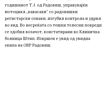
годишниот Т.Ј. од Радовиш, управувајќи
мотоцикл „кавасаки“ со радовишки
регистарски ознаки, изгубил контрола и удрил
во ѕид. Во несреќата со тешки телесни повреди
се здобил возачот, констатирани во Клиничка
болница Штип. Извршен е увид од увидна
екипа на ОВР Радовиш.