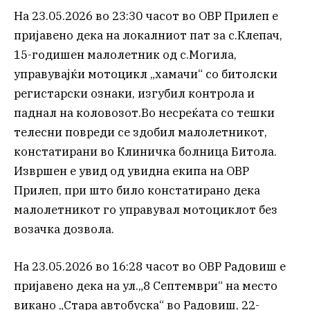
На 23.05.2026 во 23:30 часот во ОВР Прилеп е
пријавено дека на локалниот пат за с.Клепач,
15-годишен малолетник од с.Могила,
управувајќи мотоцикл „хамачи“ со битолски
регистарски ознаки, изгубил контрола и
паднал на коловозот.Во несреќата со тешки
телесни повреди се здобил малолетникот,
констатирани во Клиничка болница Битола.
Извршен е увид од увидна екипа на ОВР
Прилеп, при што било констатирано дека
малолетникот го управувал мотоциклот без
возачка дозвола.
На 23.05.2026 во 16:28 часот во ОВР Радовиш е
пријавено дека на ул.„8 Септември“ на место
викано „Стара автобуска“ во Радовиш, 22-