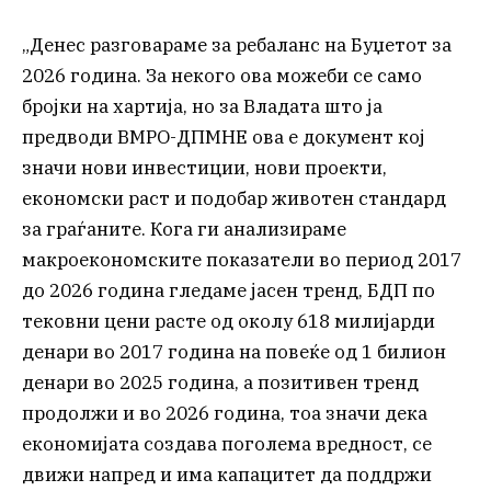
„Денес разговараме за ребаланс на Буџетот за
2026 година. За некого ова можеби се само
бројки на хартија, но за Владата што ја
предводи ВМРО-ДПМНЕ ова е документ кој
значи нови инвестиции, нови проекти,
економски раст и подобар животен стандард
за граѓаните. Кога ги анализираме
макроекономските показатели во период 2017
до 2026 година гледаме јасен тренд, БДП по
тековни цени расте од околу 618 милијарди
денари во 2017 година на повеќе од 1 билион
денари во 2025 година, а позитивен тренд
продолжи и во 2026 година, тоа значи дека
економијата создава поголема вредност, се
движи напред и има капацитет да поддржи