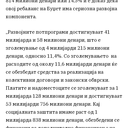
814 милиони денари или 14,5% и е доказ дека
овој ребаланс на Буџет има сериозна развојна
компонента.
„Развојните потпрограми достигнуваат 41
милијарда и 58 милиони денари, што е
зголемување од 4 милијарди 215 милиони
денари, односно 11,4%. Со зголемувањето на
расходите од околу 11,6 милијарди денари ќе
се обезбедат средства за реализација на
колективни договори и законски обврски.
Платите и надоместоците се зголемуваат за 1
милијарда 128 милиони денари и достигнуваат
53 милијарди 756 милиони денари. Кај
социјалната заштита имаме раст од 1
милијарда 838 милиони денари, обезбедени се