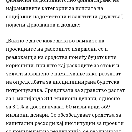
финансии за дополнително финансирање на
најранливите категории за исплата на
социјални надоместоци и заштитни друштва“,
појасни Дрвошанов и додаде:
„Важно е да се каже дека во рамките на
проекциите на расходите извршени се и
реалокација на средства помеѓу буџетските
корисници, при што кај расходите за стоки и
услуги извршено е намалување како резултат
на определбата за дисциплинирана буџетска
потрошувачка. Средствата за здравство растат
за 1 милијарда 811 милиони денари, односно
за 3,1% и достигнуваат 60 милијарди 569
милиони денари. Се обезбедуваат средства за
капитални расходи кај институции за проекти
со поинтензивна реализација, се реализираат