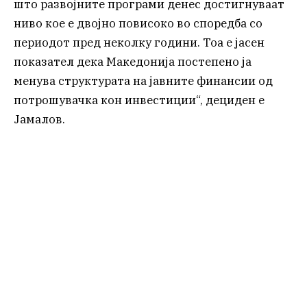
што развојните програми денес достигнуваат
ниво кое е двојно повисоко во споредба со
периодот пред неколку години. Тоа е јасен
показател дека Македонија постепено ја
менува структурата на јавните финансии од
потрошувачка кон инвестиции“, дециден е
Јамалов.