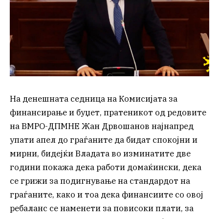
На денешната седница на Комисијата за
финансирање и буџет, пратеникот од редовите
на ВМРО-ДПМНЕ Жан Дрвошанов најнапред
упати апел до граѓаните да бидат спокојни и
мирни, бидејќи Владата во изминатите две
години покажа дека работи домаќински, дека
се грижи за подигнување на стандардот на
граѓаните, како и тоа дека финансиите со овој
ребаланс се наменети за повисоки плати, за