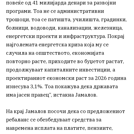
повеќе од 41 милијарда денари за развојни
програми. Тоа не се административни
трошоци, тоа се патишта, училишта, градинки,
болници, водоводи, канализации, железница,
енергетски проекти и инфраструктура. Покрај
најголемата енергетска криза која му се
случила на општеството, економијата
повторно расте, приходите во буџетот растат,
продолжуваат капиталните инвестиции, а
проектираниот економски раст за 2026 година
изнесува 3,1%. Тоа покажува дека државата
има јасен правец“, истакна Јамалов.
На крај Јамалов посочи дека со предложениот
ребаланс се обезбедуваат средства за
навремена исплата на платите, пензиите,