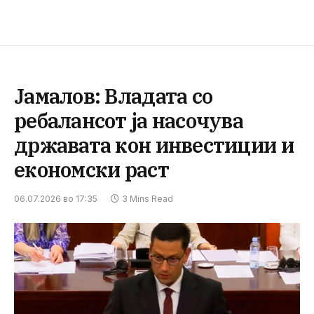
Јамалов: Владата со
ребалансот ја насочува
државата кон инвестиции и
економски раст
06.07.2026 во 17:35
3 Mins Read