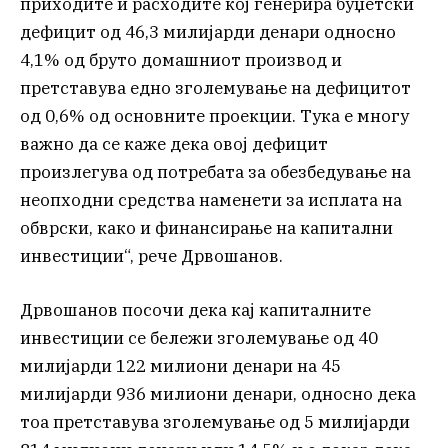
приходите и расходите кој генерира буџетски
дефицит од 46,3 милијарди денари односно
4,1% од бруто домашниот производ и
претставува едно зголемување на дефицитот
од 0,6% од основните проекции. Тука е многу
важно да се каже дека овој дефицит
произлегува од потребата за обезбедување на
неопходни средства наменети за исплата на
обврски, како и финансирање на капитални
инвестиции“, рече Дрвошанов.
Дрвошанов посочи дека кај капиталните
инвестиции се бележи зголемување од 40
милијарди 122 милиони денари на 45
милијарди 936 милиони денари, односно дека
тоа претставува зголемување од 5 милијарди