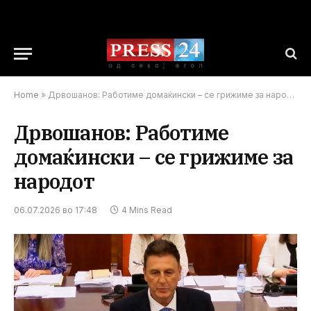
Home
»
Дрвошанов: Работиме домаќински – се грижиме за народот
Дрвошанов: Работиме
домаќински – се грижиме за
народот
06.07.2026 во 17:48
4 Mins Read