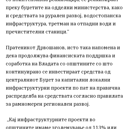
преку буџетите на одделни министерства, како
и средствата за рурален развој, водостопанска
инфраструктура, третман на отпадни води и
пречистителни станици.“
Пратеникот Дрвошанов, исто така напомена и
дека продолжува финансиската поддршка и
соработка на Владата со општините со што
континуирано се инвестираат средства од
централниот Буџет за капитални локални
инфраструктурни проекти по пат на правична
распределба на средствата согласно правилата
за рамномерен регионален развој.
„Кај инфраструктурните проекти во
општините имаме зголемување од 113% или