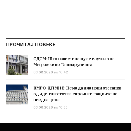
ПРОЧИТАЈ ПОВЕЌЕ
СДСМ: Што навистина му се случило на
Мицкоски во Ташмаруништа
03.08.2026 во 10:42
ВМРО-ДПМНЕ: Нема да има нови отстапки
од идентитетот за евроинтеграциите по
ниедна цена
03.08.2026 во 10:33