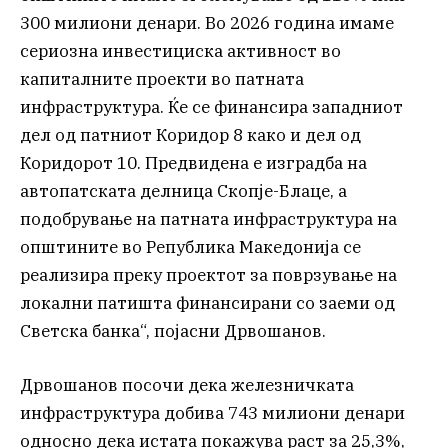
300 милиони денари. Во 2026 година имаме
сериозна инвестициска активност во
капиталните проекти во патната
инфраструктура. Ќе се финансира западниот
дел од патниот Коридор 8 како и дел од
Коридорот 10. Предвидена е изградба на
автопатската делница Скопје-Блаце, а
подобрување на патната инфраструктура на
општините во Република Македонија се
реализира преку проектот за поврзување на
локални патишта финансирани со заеми од
Светска банка“, појасни Дрвошанов.
Дрвошанов посочи дека железничката
инфраструктура добива 743 милиони денари
односно дека истата покажува раст за 25,3%,