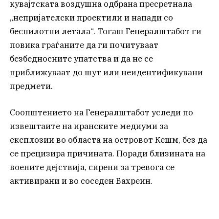
кувајтската воздушна одбрана пресретнала
„непријателски проектили и напади со
беспилотни летала“. Тогаш Генералштабот ги
повика граѓаните да ги почитуваат
безбедносните упатства и да не се
приближуваат до шут или неидентификувани
предмети.
Соопштението на Генералштабот уследи по
извештаите на иранските медиуми за
експлозии во областа на островот Кешм, без да
се прецизира причината. Поради близината на
воените дејствија, сирени за тревога се
активирани и во соседен Бахреин.