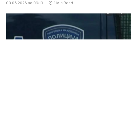
03.06.2026 во 09:19
1 Min Read
Надворешната канцеларија за
криминалистички работи во Дебар поднесе
кривична пријава против С.И. (36) од село
Долгаш, општина Центар Жупа, поради