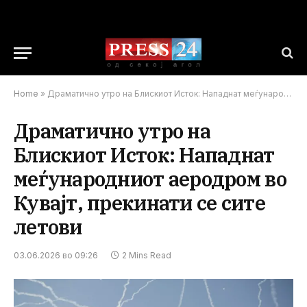
Home
»
Драматично утро на Блискиот Исток: Нападнат меѓународниот аеродром во Кувајт, прекинати се сите летови
Драматично утро на
Блискиот Исток: Нападнат
меѓународниот аеродром во
Кувајт, прекинати се сите
летови
03.06.2026 во 09:26
2 Mins Read