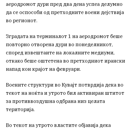
аеродромот дури пред два дена успеа делумно
да се оспособи од претходните воени дејствија
во регионот.
Зградата на терминалот 1 на аеродромот беше
повторно отворена дури во понеделникот,
според извештаите на локалните медиуми,
откако беше оштетена во претходниот ирански
напад кон крајот на февруари.
Воените структури во Кувајт потврдија дека во
текот на ноќта и утрото бил активиран штитот
за противвоздушна одбрана низ целата
територија.
Во текот на утрото властите објавија дека