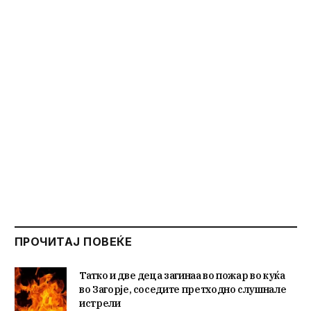
ПРОЧИТАЈ ПОВЕЌЕ
Татко и две деца загинаа во пожар во куќа
во Загорје, соседите претходно слушнале
истрели