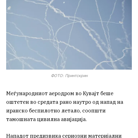
ФОТО: Принтскрин
Меѓународниот аеродром во Кувајт беше
оштетен во средата рано наутро од напад на
иранско беспилотно летало, соопшти
тамошната цивилна авијација.
Нападот предизвика сериозни материјални