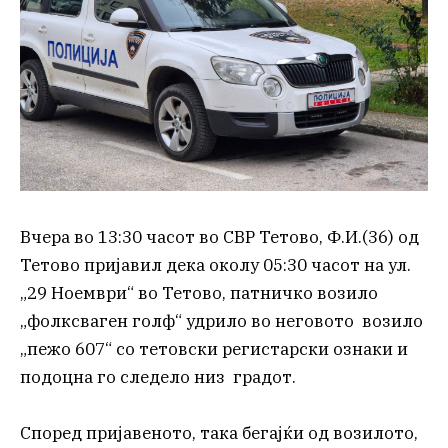
Вчера во 13:30 часот во СВР Тетово, Ф.И.(36) од
Тетово пријавил дека околу 05:30 часот на ул.
„29 Ноември“ во Тетово, патничко возило
„фолксваген голф“ удрило во неговото возило
„пежо 607“ со тетовски регистарски ознаки и
подоцна го следело низ градот.
Според пријавеното, така бегајќи од возилото,