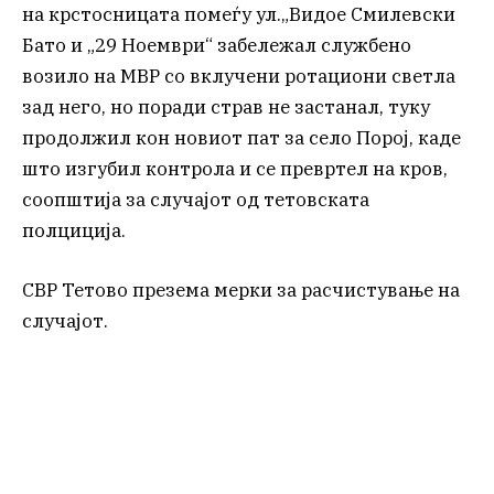
на крстосницата помеѓу ул.„Видое Смилевски
Бато и „29 Ноември“ забележал службено
возило на МВР со вклучени ротациони светла
зад него, но поради страв не застанал, туку
продолжил кон новиот пат за село Порој, каде
што изгубил контрола и се превртел на кров,
соопштија за случајот од тетовската
полциција.
СВР Тетово презема мерки за расчистување на
случајот.