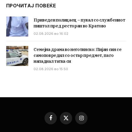
ПРОЧИТАЈ ПОВЕЌЕ
Приведен полицаец – пукал со службениот
пиштол пред ресторан во Кратово
02.08.2026 во 16:02
Семејна драма во неготинско: Пијан син се
самоповредил со остар предмет, па го
нападнал татка си
02.08.2026 во 15:50
Facebook
X
Instagram
(Twitter)