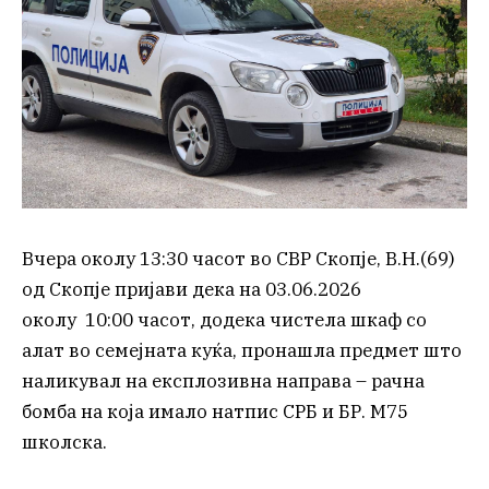
Вчера околу 13:30 часот во СВР Скопје, В.Н.(69)
од Скопје пријави дека на 03.06.2026
околу 10:00 часот, додека чистела шкаф со
алат во семејната куќа, пронашла предмет што
наликувал на експлозивна направа – рачна
бомба на која имало натпис СРБ и БР. М75
школска.