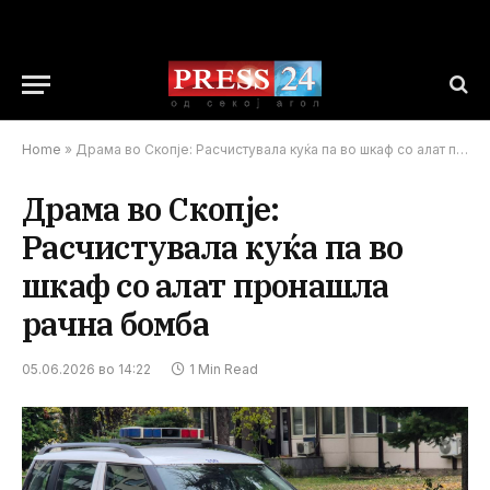
Home
»
Драма во Скопје: Расчистувала куќа па во шкаф со алат пронашла рачна бомба
Драма во Скопје:
Расчистувала куќа па во
шкаф со алат пронашла
рачна бомба
05.06.2026 во 14:22
1 Min Read