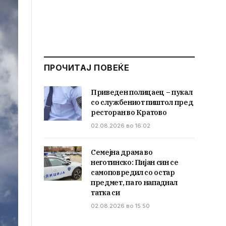
ПРОЧИТАЈ ПОВЕЌЕ
Приведен полицаец – пукал
со службениот пиштол пред
ресторан во Кратово
02.08.2026 во 16:02
Семејна драма во
неготинско: Пијан син се
самоповредил со остар
предмет, па го нападнал
татка си
02.08.2026 во 15:50