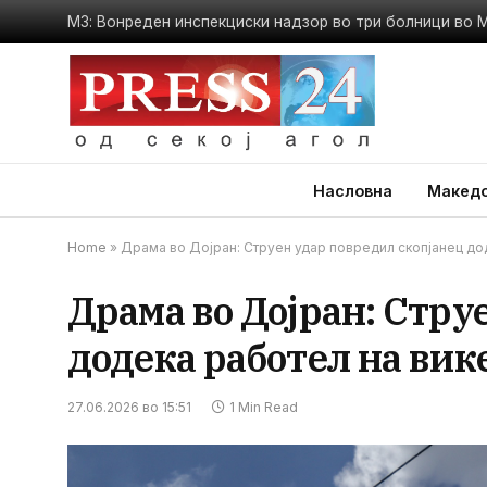
МЗ: Вонреден инспекциски надзор во три болници во 
Насловна
Македо
Home
»
Драма во Дојран: Струен удар повредил скопјанец до
Драма во Дојран: Стру
додека работел на ви
27.06.2026 во 15:51
1 Min Read