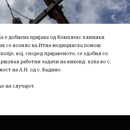
ија е добиена пријава од Комплекс клиники
ј нив со возило на Итна медицинска помош
Скопје, кој, според пријавеното, се здобил со
вршувал работни задачи на викенд- куќа во с.
ст на А.Н. од с. Кадино.
ње на случајот.