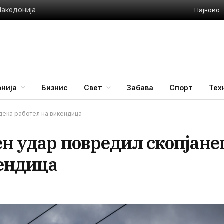
Најново
Македонија
нија
Бизнис
Свет
Забава
Спорт
Тех
дека работел на викендица
ен удар повредил скопјане
кендица