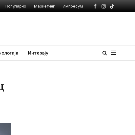
Популарно
Маркетинг
Импресум
Facebook
Instagram
TikTok
нологија
Интервју
ц