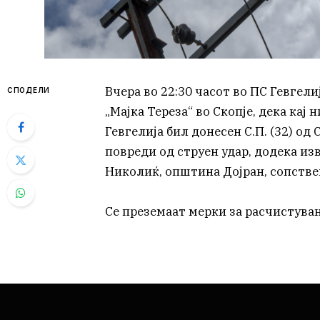
Вчера во 22:30 часот во ПС Гевгел
СПОДЕЛИ
„Мајка Тереза“ во Скопје, дека ка
Гевгелија бил донесен С.П. (32) од 
повреди од струен удар, додека из
Николиќ, општина Дојран, сопствено
Се преземаат мерки за расчистува