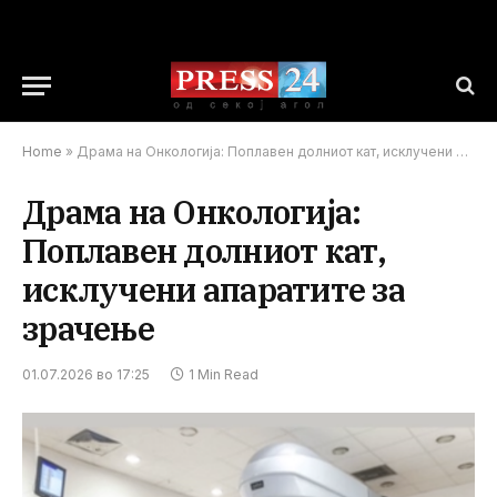
Home
»
Драма на Онкологија: Поплавен долниот кат, исклучени апаратите за зрачење
Драма на Онкологија:
Поплавен долниот кат,
исклучени апаратите за
зрачење
01.07.2026 во 17:25
1 Min Read