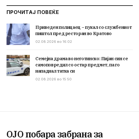
ПРОЧИТАЈ ПОВЕЌЕ
Приведен полицаец – пукал со службениот
пиштол пред ресторан во Кратово
02.08.2026 во 16:02
Семејна драма во неготинско: Пијан син се
самоповредил со остар предмет, па го
нападнал татка си
02.08.2026 во 15:50
ОЈО побара забрана за