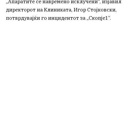
„Апаратите се навремено исклучени“, изјавил
директорот на Клиниката, Игор Стојковски,
потврдувајќи го инцидентот за „Скопје1“.