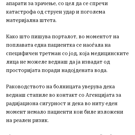
апарати за зрачење, со цел да се спречи
катастрофа од струен удар и поголема
материјална штета.
Како што пишува порталот, во моментот на
поплавата една пациентка се наоѓала на
специфичен третман со јод, која медицинските
лица не можеле веднаш да ја извадат од
просторијата поради надојдената вода.
Раководството на болницата уверува дека
веднаш стапиле во контакт со Агенцијата за
радијациона сигурност и дека во ниту еден
момент немало пациенти кои биле изложени
на реален ризик.