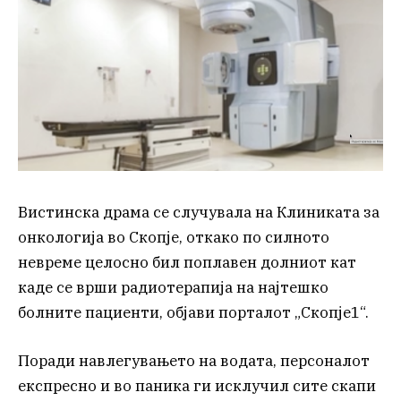
Вистинска драма се случувала на Клиниката за
онкологија во Скопје, откако по силното
невреме целосно бил поплавен долниот кат
каде се врши радиотерапија на најтешко
болните пациенти, објави порталот „Скoпjе1“.
Поради навлегувањето на водата, персоналот
експресно и во паника ги исклучил сите скапи