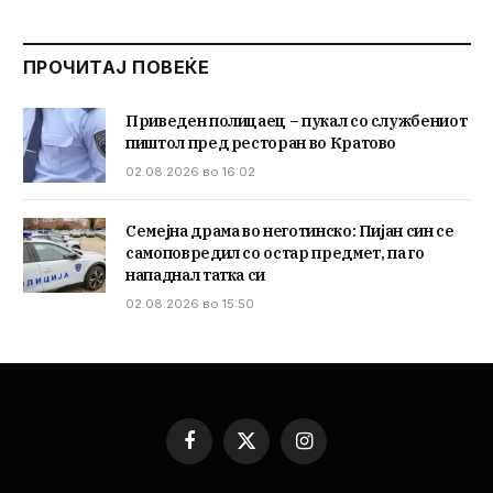
ПРОЧИТАЈ ПОВЕЌЕ
Приведен полицаец – пукал со службениот
пиштол пред ресторан во Кратово
02.08.2026 во 16:02
Семејна драма во неготинско: Пијан син се
самоповредил со остар предмет, па го
нападнал татка си
02.08.2026 во 15:50
Facebook
X
Instagram
(Twitter)