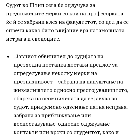
Судот во Штип сега ќе одлучува за
предложените мерки со кои на професорката
ќе ѝ се забрани влез на факултетот, со цел да се
спречи какво било влијание врз натамошната
истрага и сведоците.
„Јавниот обвинител до судијата на
претходна постапка достави предлог за
определување неколку мерки на
претпазливост – забрана на напуштање на
живеалиштето односно престојувалиштето,
обврска на осомничената да се јавува во
судот, привремено одземање патна исправа,
забрана за приближување или
воспоставување, односно одржување
контакти или врски со студентот, како и