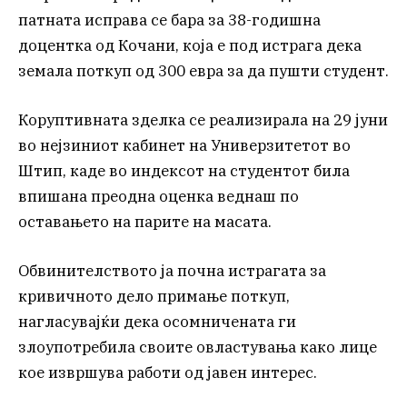
патната исправа се бара за 38-годишна
доцентка од Кочани, која е под истрага дека
земала поткуп од 300 евра за да пушти студент.
Коруптивната зделка се реализирала на 29 јуни
во нејзиниот кабинет на Универзитетот во
Штип, каде во индексот на студентот била
впишана преодна оценка веднаш по
оставањето на парите на масата.
Обвинителството ја почна истрагата за
кривичното дело примање поткуп,
нагласувајќи дека осомничената ги
злоупотребила своите овластувања како лице
кое извршува работи од јавен интерес.