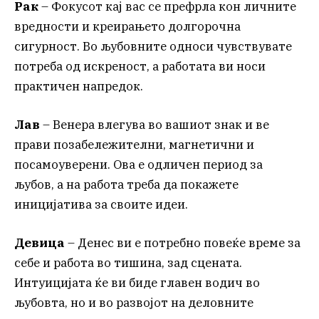
Рак
– Фокусот кај вас се префрла кон личните
вредности и креирањето долгорочна
сигурност. Во љубовните односи чувствувате
потреба од искреност, а работата ви носи
практичен напредок.
Лав
– Венера влегува во вашиот знак и ве
прави позабележителни, магнетични и
посамоуверени. Ова е одличен период за
љубов, а на работа треба да покажете
иницијатива за своите идеи.
Девица
– Денес ви е потребно повеќе време за
себе и работа во тишина, зад сцената.
Интуицијата ќе ви биде главен водич во
љубовта, но и во развојот на деловните