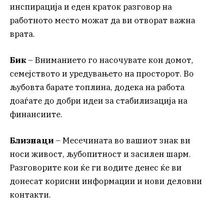
инспирација и еден краток разговор на
работното место можат да ви отворат важна
врата.
Бик
– Вниманието го насочувате кон домот,
семејството и уредувањето на просторот. Во
љубовта барате топлина, додека на работа
доаѓате до добри идеи за стабилизација на
финансиите.
Близнаци
– Месечината во вашиот знак ви
носи живост, љубопитност и засилен шарм.
Разговорите кои ќе ги водите денес ќе ви
донесат корисни информации и нови деловни
контакти.