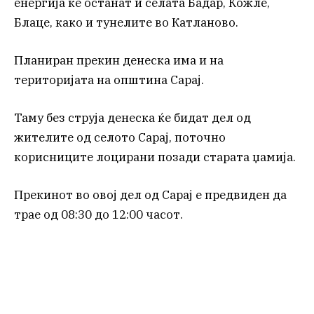
енергија ќе останат и селата Бадар, Кожле,
Блаце, како и тунелите во Катланово.
Планиран прекин денеска има и на
територијата на општина Сарај.
Таму без струја денеска ќе бидат дел од
жителите од селото Сарај, поточно
корисниците лоцирани позади старата џамија.
Прекинот во овој дел од Сарај е предвиден да
трае од 08:30 до 12:00 часот.