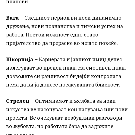
планови.
Вага
– Следниот период ви носи динамично
дружење, нови познанства и тимски успех на
работа. Постои можност едно старо
пријателство да прерасне во нешто повеќе.
Шкорпија
– Кариерата и јавниот имиџ денес
излегуваат во преден план. На емотивен план,
дозволете си ранливост бидејќи контролата
нема да ви ја донесе посакуваната блискост.
Стрелец
– Оптимизмот и желбата за нови
искуства ве насочуваат кон патувања или нови
проекти. Ве очекуваат возбудливи разговори
во љубовта, но работата бара да задржите
отворен ум.