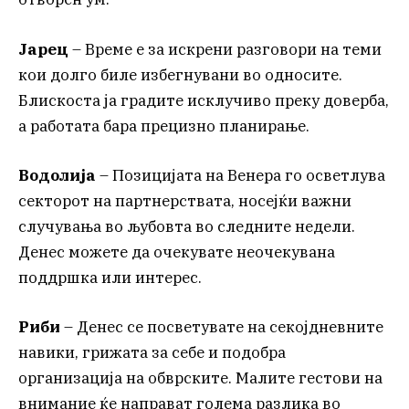
Јарец
– Време е за искрени разговори на теми
кои долго биле избегнувани во односите.
Блискоста ја градите исклучиво преку доверба,
а работата бара прецизно планирање.
Водолија
– Позицијата на Венера го осветлува
секторот на партнерствата, носејќи важни
случувања во љубовта во следните недели.
Денес можете да очекувате неочекувана
поддршка или интерес.
Риби
– Денес се посветувате на секојдневните
навики, грижата за себе и подобра
организација на обврските. Малите гестови на
внимание ќе направат голема разлика во