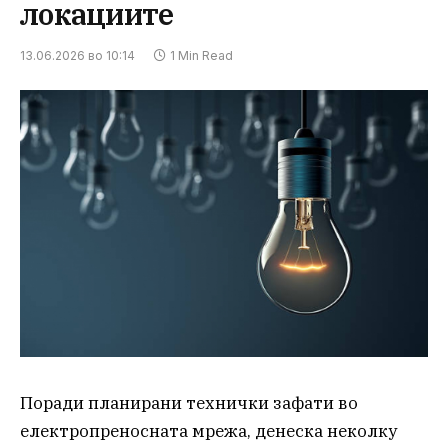
локациите
13.06.2026 во 10:14
1 Min Read
Поради планирани технички зафати во
електропреносната мрежа, денеска неколку