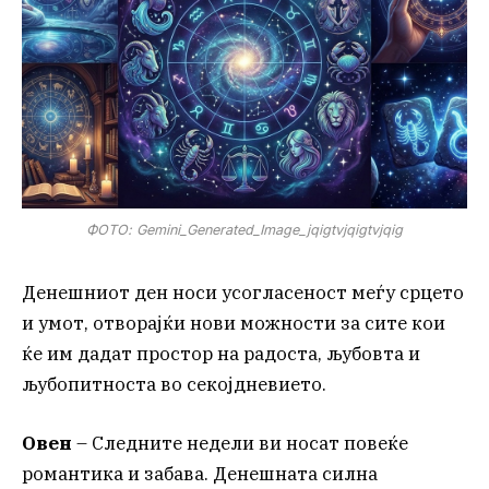
ФОТО: Gemini_Generated_Image_jqigtvjqigtvjqig
Денешниот ден носи усогласеност меѓу срцето
и умот, отворајќи нови можности за сите кои
ќе им дадат простор на радоста, љубовта и
љубопитноста во секојдневието.
Овен
– Следните недели ви носат повеќе
романтика и забава. Денешната силна