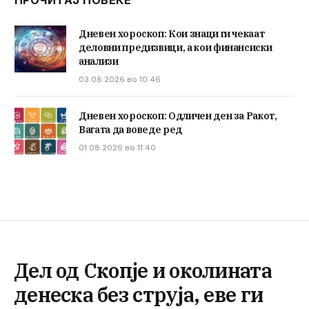
ПРОЧИТАЈ ПОВЕЌЕ
Дневен хороскоп: Кои знаци ги чекаат
деловни предизвици, а кои финансиски
анализи
03.08.2026 во 10:46
Дневен хороскоп: Одличен ден за Ракот,
Вагата да воведе ред
01.08.2026 во 11:40
Дел од Скопје и околината
денеска без струја, еве ги