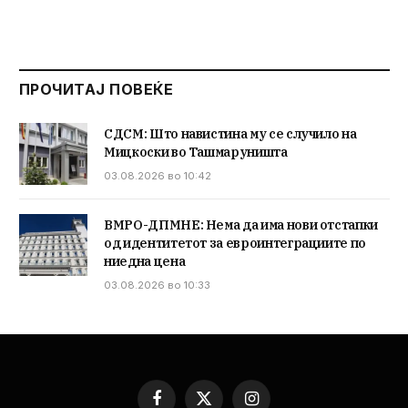
ПРОЧИТАЈ ПОВЕЌЕ
СДСМ: Што навистина му се случило на
Мицкоски во Ташмаруништа
03.08.2026 во 10:42
ВМРО-ДПМНЕ: Нема да има нови отстапки
од идентитетот за евроинтеграциите по
ниедна цена
03.08.2026 во 10:33
Facebook
X
Instagram