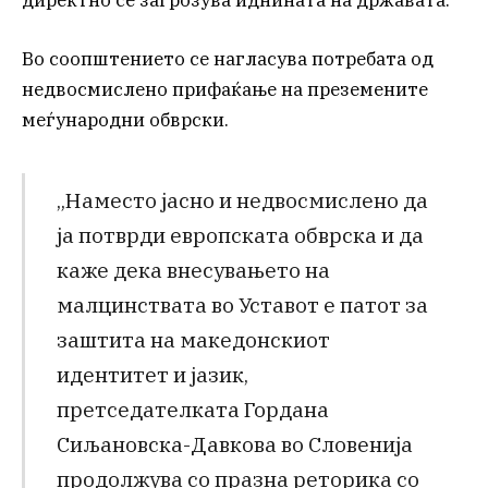
Во соопштението се нагласува потребата од
недвосмислено прифаќање на преземените
меѓународни обврски.
„Наместо јасно и недвосмислено да
ја потврди европската обврска и да
каже дека внесувањето на
малцинствата во Уставот е патот за
заштита на македонскиот
идентитет и јазик,
претседателката Гордана
Сиљановска-Давкова во Словенија
продолжува со празна реторика со