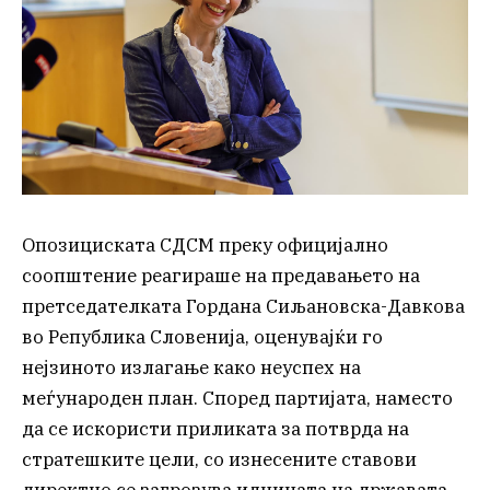
Опозициската СДСМ преку официјално
соопштение реагираше на предавањето на
претседателката Гордана Сиљановска-Давкова
во Република Словенија, оценувајќи го
нејзиното излагање како неуспех на
меѓународен план. Според партијата, наместо
да се искористи приликата за потврда на
стратешките цели, со изнесените ставови
директно се загрозува иднината на државата.