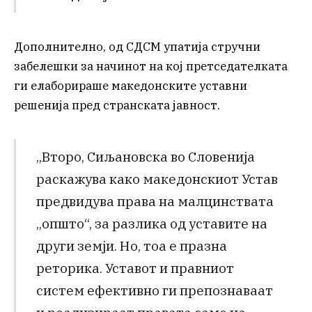
Дополнително, од СДСМ упатија стручни
забелешки за начинот на кој претседателката
ги елаборираше македонските уставни
решенија пред странската јавност.
„Второ, Сиљановска во Словенија
раскажува како македонскиот Устав
предвидува права на малцинствата
„општо“, за разлика од уставите на
други земји. Но, тоа е празна
реторика. Уставот и правниот
систем ефективно ги препознаваат