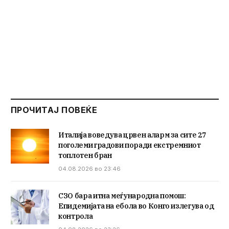
ПРОЧИТАЈ ПОВЕЌЕ
Италија воведува црвен аларм за сите 27
поголеми градови поради екстремниот
топлотен бран
04.08.2026 во 23:46
СЗО бара итна меѓународна помош:
Епидемијата на ебола во Конго излегува од
контрола