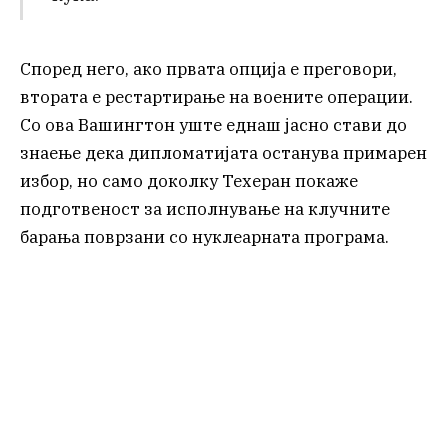
Според него, ако првата опција е преговори,
втората е рестартирање на воените операции.
Со ова Вашингтон уште еднаш јасно стави до
знаење дека дипломатијата останува примарен
избор, но само доколку Техеран покаже
подготвеност за исполнување на клучните
барања поврзани со нуклеарната програма.