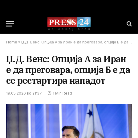
Home
»
Џ.Д. Венс: Опција А за Иран е да преговара, опција Б е да се рестартира нападот
Џ.Д. Венс: Опција А за Иран
е да преговара, опција Б е да
се рестартира нападот
19.05.2026 во 21:37
1 Min Read