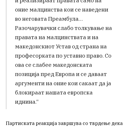
и реализираат правата само на
оние малцинства кои се наведени
во неговата Преамбула…
Разочарувачки слабо толкување на
правата на малцинствата и на
македонскиот Устав од страна на
професорката по уставно право. Со
ова се слабее македонската
позиција пред Европа и се даваат
аргументи на оние кои сакаат да ја
блокираат нашата европска
иднина.“
Партиската реакција завршува со тврдење дека