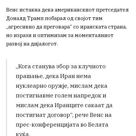
Венс истакна дека американскиот претседател
Доналд Трамп побарал од својот тим
„агресивно да преговара“ со иранската страна,
но изрази и оптимизам за моменталниот
развој на дијалогот.
„Кога станува збор за клучното
прашање, дека Иран нема
нуклеарно оружје, мислам дека
постигнавме голем напредок и
мислам дека Иранците сакаат да
постигнат договор“, рече Венс на
прес-конференцијата во Белата
куќа.