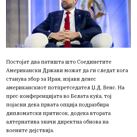
Постојат два патишта што Соединетите
Американски Држави можат да ги следат кога
станува збор за Иран, изјави денес
американскиот потпретседател Џ.Д. Венс. На
прес-конференцијата во Белата куќа, тој
појасни дека првата опција подразбира
дипломатски притисок, додека втората
алтернатива значи директна обнова на
воените дејствија.