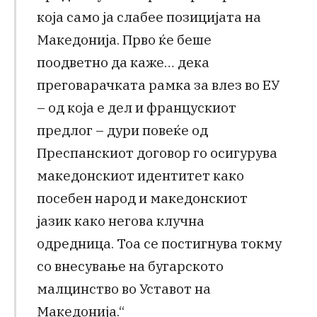
која само ја слабее позицијата на
Македонија. Прво ќе беше
поодветно да каже… дека
преговарачката рамка за влез во ЕУ
– од која е дел и францускиот
предлог – дури повеќе од
Преспанскиот договор го осигурува
македонскиот идентитет како
посебен народ и македонскиот
јазик како негова клучна
одредница. Тоа се постигнува токму
со внесување на бугарското
малцинство во Уставот на
Македонија.“