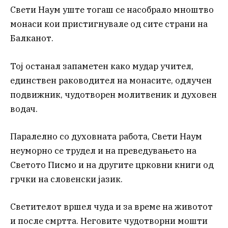
Свети Наум уште тогаш се насобрало мноштво
монаси кои пристигнувале од сите страни на
Балканот.
Тој останал запаметен како мудар учител,
единствен раководител на монасите, одлучен
подвижник, чудотворен молитвеник и духовен
водач.
Паралелно со духовната работа, Свети Наум
неуморно се трудел и на преведувањето на
Светото Писмо и на другите црковни книги од
грчки на словенски јазик.
Светителот вршел чуда и за време на животот
и после смртта. Неговите чудотворни мошти