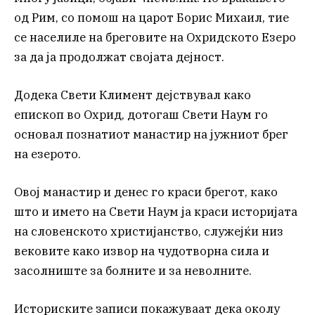
од Рим, со помош на царот Борис Михаил, тие
се населиле на бреговите на Охридското Езеро
за да ја продолжат својата дејност.
Додека Свети Климент дејствувал како
епископ во Охрид, дотогаш Свети Наум го
основал познатиот манастир на јужниот брег
на езерото.
Овој манастир и денес го краси брегот, како
што и името на Свети Наум ја краси историјата
на словенското христијанство, служејќи низ
вековите како извор на чудотворна сила и
засолниште за болните и за неволните.
Историските записи покажуваат дека околу