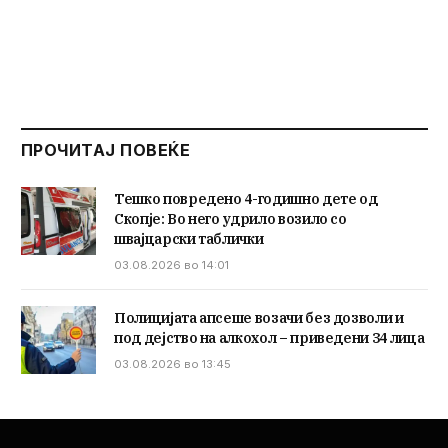
ПРОЧИТАЈ ПОВЕЌЕ
Тешко повредено 4-годишно дете од
Скопје: Во него удрило возило со
швајцарски таблички
03.08.2026 во 14:01
Полицијата апсеше возачи без дозволи и
под дејство на алкохол – приведени 34 лица
03.08.2026 во 13:45