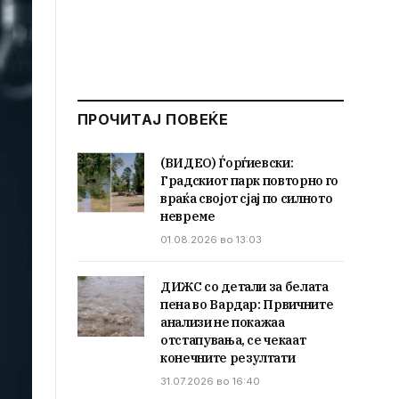
ПРОЧИТАЈ ПОВЕЌЕ
(ВИДЕО) Ѓорѓиевски:
Градскиот парк повторно го
враќа својот сјај по силното
невреме
01.08.2026 во 13:03
ДИЖС со детали за белата
пена во Вардар: Првичните
анализи не покажаа
отстапувања, се чекаат
конечните резултати
31.07.2026 во 16:40