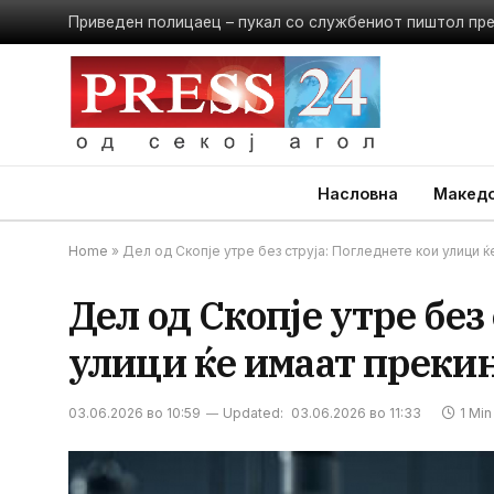
Приведен полицаец – пукал со службениот пиштол пр
Насловна
Македо
Home
»
Дел од Скопје утре без струја: Погледнете кои улици ќ
Дел од Скопје утре без
улици ќе имаат преки
03.06.2026 во 10:59
Updated:
03.06.2026 во 11:33
1 Mi