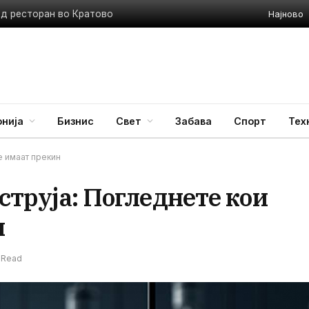
Најново
ед ресторан во Кратово
нија
Бизнис
Свет
Забава
Спорт
Тех
е имаат прекин
 струја: Погледнете кои
н
n Read