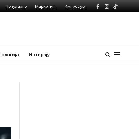
Популарно
Маркетинг
Импресум
Facebook
Instagram
TikTok
нологија
Интервју