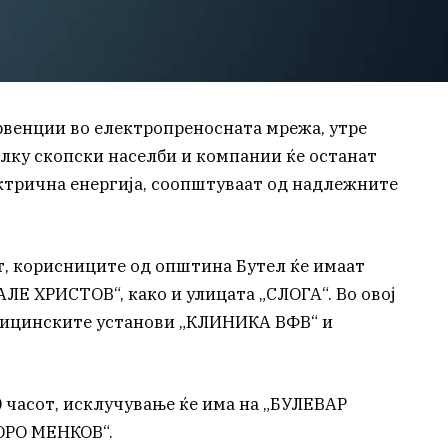
венции во електропреносната мрежа, утре
колку скопски населби и компании ќе останат
ктрична енергија, соопштуваат од надлежните
от, корисниците од општина Бутел ќе имаат
АЛЕ ХРИСТОВ“, како и улицата „СЛОГА“. Во овој
едицинските установи „КЛИНИКА ВФВ“ и
00 часот, исклучување ќе има на „БУЛЕВАР
ОРО МЕНКОВ“.