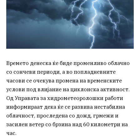
Времето денеска ќе биде променливо облачно
со сончеви периоди, а во попладневните
часови се очекува промена на временските
услови под влијание на циклонска активност.
Од Управата за хидрометеоролошки работи
информираат дека ќе се развива нестабилна
облачност, проследена со дожд, грмежи и
засилен ветер со брзина над 60 километри на
час.