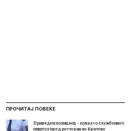
ПРОЧИТАЈ ПОВЕЌЕ
Приведен полицаец – пукал со службениот
пиштол пред ресторан во Кратово