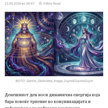
23.06.2026 во 09:47
3 Mins Read
ФОТО: Gemini_Generated_Image_2uymdi2uymdi2uym
Денешниот ден носи динамична енергија која
бара повеќе трпение во комуникацијата и