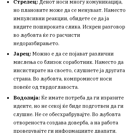
Стрелец:
Денот носи многу комуникација,
но плановите може да се менуваат. Наместо
импулсивни реакции, обидете се да ја
видите пошироката слика. Искрен разговор
во љубовта ќе го расчисти
недоразбирањето.
Јарец:
Можно е да се појават различни
мислења со близок соработник. Наместо да
инсистирате на своето, слушнете ја другата
страна. Во љубовта, компромисот носи
повеќе од тврдоглавоста.
Водолија:
Ќе имате потреба да ги изразите
идеите, но не секој ќе биде подготвен да ги
слушне. Не се обесхрабрувајте. Во љубовта
отвореноста создава доверба, а на работа
проверувајте ги информациите двапати.