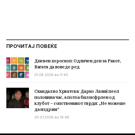
ПРОЧИТАЈ ПОВЕЌЕ
Дневен хороскоп: Одличен ден за Ракот,
Вагата да воведе ред
01.08.2026 во 11:40
Скандал во Хрватска: Дарко Лазиќ пеел
половина час, а потоа бил исфрлен од
клубот – сопственикот тврди: „Не можеше
да издржи“
30.07.2026 во 19:48