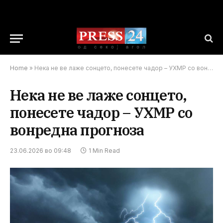
Home
»
Нека не ве лаже сонцето, понесете чадор – УХМР со вонредна прогноза
Нека не ве лаже сонцето,
понесете чадор – УХМР со
вонредна прогноза
23.06.2026 во 09:48
1 Min Read