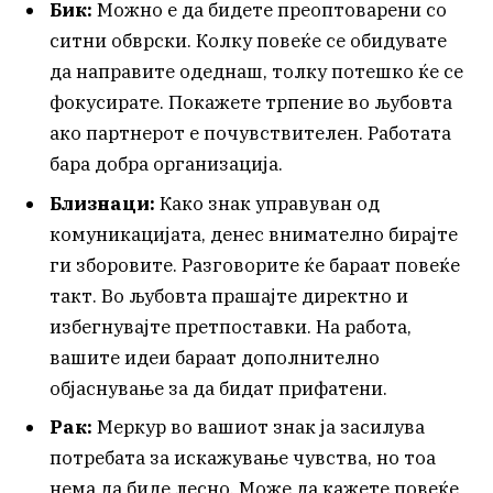
Бик:
Можно е да бидете преоптоварени со
ситни обврски. Колку повеќе се обидувате
да направите одеднаш, толку потешко ќе се
фокусирате. Покажете трпение во љубовта
ако партнерот е почувствителен. Работата
бара добра организација.
Близнаци:
Како знак управуван од
комуникацијата, денес внимателно бирајте
ги зборовите. Разговорите ќе бараат повеќе
такт. Во љубовта прашајте директно и
избегнувајте претпоставки. На работа,
вашите идеи бараат дополнително
објаснување за да бидат прифатени.
Рак:
Меркур во вашиот знак ја засилува
потребата за искажување чувства, но тоа
нема да биде лесно. Може да кажете повеќе