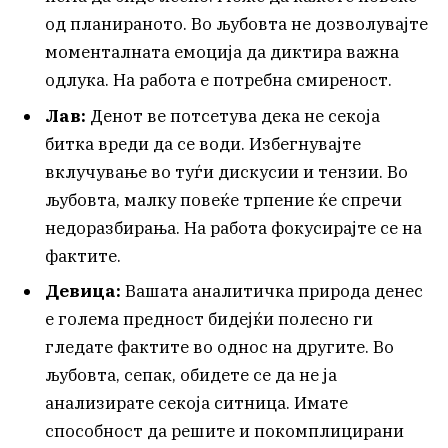
од планираното. Во љубовта не дозволувајте
моменталната емоција да диктира важна
одлука. На работа е потребна смиреност.
Лав:
Денот ве потсетува дека не секоја
битка вреди да се води. Избегнувајте
вклучување во туѓи дискусии и тензии. Во
љубовта, малку повеќе трпение ќе спречи
недоразбирања. На работа фокусирајте се на
фактите.
Девица:
Вашата аналитичка природа денес
е голема предност бидејќи полесно ги
гледате фактите во однос на другите. Во
љубовта, сепак, обидете се да не ја
анализирате секоја ситница. Имате
способност да решите и покомплицирани