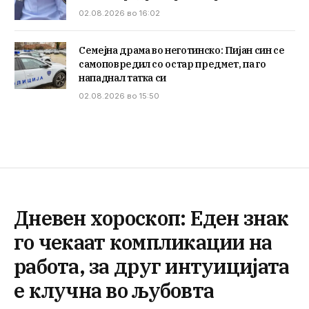
02.08.2026 во 16:02
Семејна драма во неготинско: Пијан син се
самоповредил со остар предмет, па го
нападнал татка си
02.08.2026 во 15:50
Дневен хороскоп: Еден знак
го чекаат компликации на
работа, за друг интуицијата
е клучна во љубовта