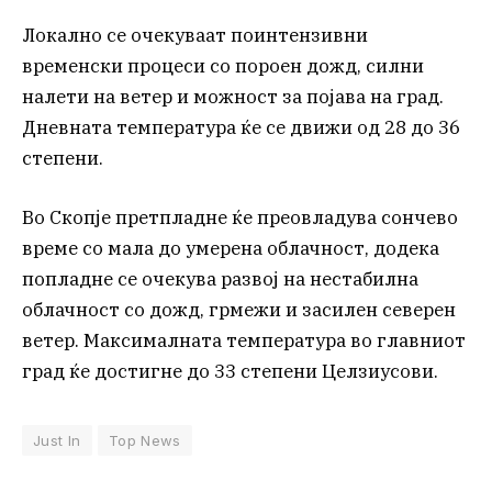
Локално се очекуваат поинтензивни
временски процеси со пороен дожд, силни
налети на ветер и можност за појава на град.
Дневната температура ќе се движи од 28 до 36
степени.
Во Скопје претпладне ќе преовладува сончево
време со мала до умерена облачност, додека
попладне се очекува развој на нестабилна
облачност со дожд, грмежи и засилен северен
ветер. Максималната температура во главниот
град ќе достигне до 33 степени Целзиусови.
Just In
Top News