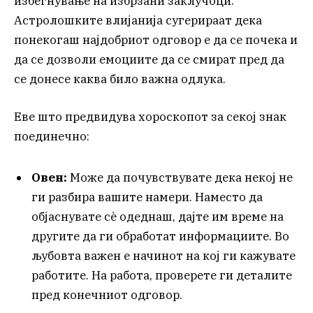
избегнување на избрзани заклучоци.
Астролошките влијанија сугерираат дека
понекогаш најдобриот одговор е да се почека и
да се дозволи емоциите да се смират пред да
се донесе каква било важна одлука.
Еве што предвидува хороскопот за секој знак
поединечно:
Овен:
Може да почувствувате дека некој не
ги разбира вашите намери. Наместо да
објаснувате сè одеднаш, дајте им време на
другите да ги обработат информациите. Во
љубовта важен е начинот на кој ги кажувате
работите. На работа, проверете ги деталите
пред конечниот одговор.