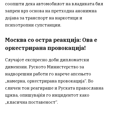
соопшти дека автомобилот на владиката бил
запрен врз основа на претходна анонимна
дојава за транспорт на наркотици и
психотропни супстанции.
Москва со остра реакција: Ова е
оркестрирана провокација!
Случајот експресно доби дипломатски
димензии. Руското Министерство за
надворешни работи го нарече апсењето
„намерна, оркестрирана провокација“. Во
сличен тон реагираше и Руската православна
црква, опишувајќи го инцидентот како
„класична поставеност“.