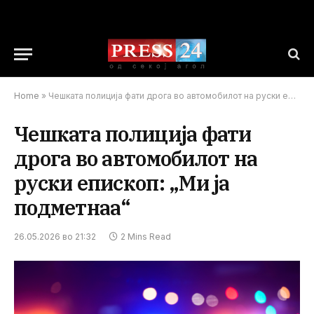
Home
»
Чешката полиција фати дрога во автомобилот на руски епископ: „Ми ја подметнаа“
Чешката полиција фати
дрога во автомобилот на
руски епископ: „Ми ја
подметнаа“
26.05.2026 во 21:32
2 Mins Read