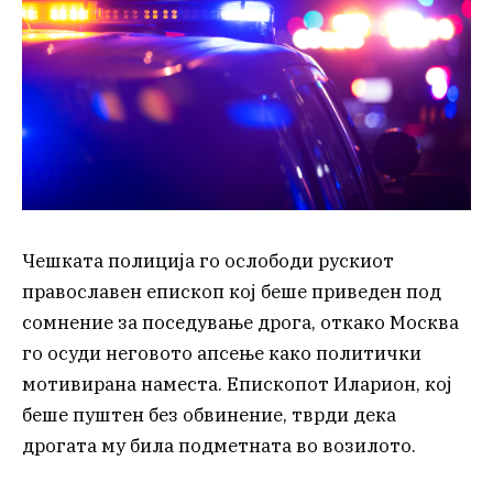
Чешката полиција го ослободи рускиот
православен епископ кој беше приведен под
сомнение за поседување дрога, откако Москва
го осуди неговото апсење како политички
мотивирана наместа. Епископот Иларион, кој
беше пуштен без обвинение, тврди дека
дрогата му била подметната во возилото.