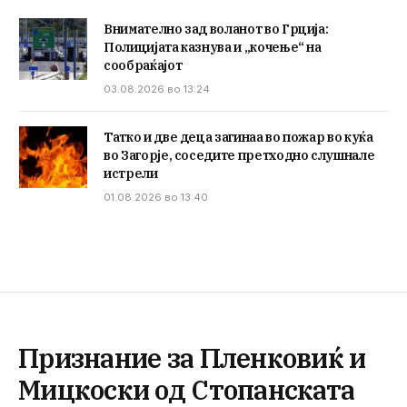
Внимателно зад воланот во Грција:
Полицијата казнува и „кочење“ на
сообраќајот
03.08.2026 во 13:24
Татко и две деца загинаа во пожар во куќа
во Загорје, соседите претходно слушнале
истрели
01.08.2026 во 13:40
Признание за Пленковиќ и
Мицкоски од Стопанската