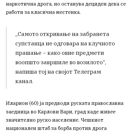
наркотична дрога, но останува дециден дека се
работи за класична местенка.
„Самото откривање на забранета
супстанца не одговара на клучното
прашање – како овие предмети
воопшто завршиле во возилото“,
напиша тој на својот Телеграм
канал.
Иларион (60) ја предводи руската православна
заедница во Карлови Вари, град
каде живее
значително руско население. Чешкиот
национален штаб за борба против дрога