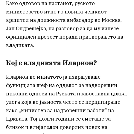
Како одговор на настанот, руското
министерство итно го повика чешкиот
вршител на должноста амбасадор во Москва,
Јан Ондрешејка, на разговор за да му изнесе
официјален протест поради притворањето на
владиката.
Кој е владиката Иларион?
Иларион во минатото ја извршуваше
функцијата шеф на одделот за надворешни
црковни односи на Руската православна црква,
улога која во јавноста често се перципираше
како „министер за надворешни работи“ на
Црквата. Тој долги години се сметаше за
близок и влијателен доверлив човек на