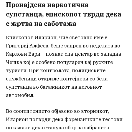
Пронајдена наркотична
супстанца, епископот тврди дека
е жртва на саботажа
Епископот Иларион, чие световно име е
Григориј Алфеев, беше запрен во неделата во
Карлови Вари – познат спа-центар во западна
Чешка кој е особено популарен кај руските
туристи. При контролата, полициските
службеници откриле контејнери со бела
супстанца во багажникот на неговиот
автомобил.
Во соопштението објавено во вторникот,
Иларион потврди дека форензичките тестови
покажале дека станува збор за забранета