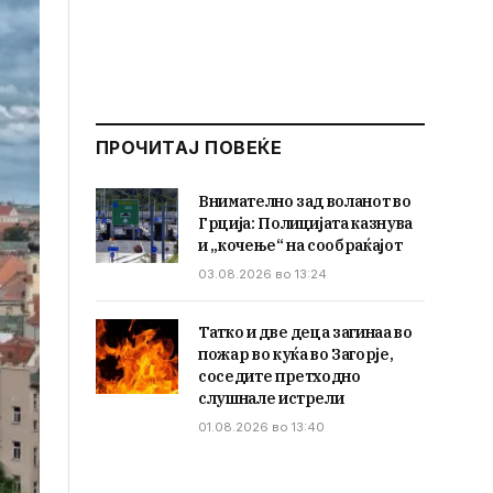
ПРОЧИТАЈ ПОВЕЌЕ
Внимателно зад воланот во
Грција: Полицијата казнува
и „кочење“ на сообраќајот
03.08.2026 во 13:24
Татко и две деца загинаа во
пожар во куќа во Загорје,
соседите претходно
слушнале истрели
01.08.2026 во 13:40