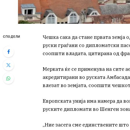
Чешка сака да стане првата земја 
СПОДЕЛИ
руски граѓани со дипломатски пас
соопшти владата, цитирана од фр
Мерката ќе се применува на сите а
акредитирани во руската Амбасада 
влезат во земјата, соопшти чешко
Европската унија има намера да в
руските дипломати во Шенген зона
„Ние засега сме единствените што 