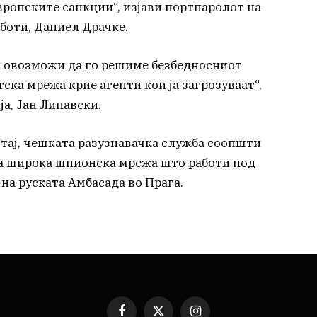
вропските санкции“, изјави портпаролот на
боти, Даниел Драчке.
ни овозможи да го решиме безбедносниот
ска мрежа крие агенти кои ја загрозуваат“,
а, Јан Липавски.
тај, чешката разузнавачка служба соопшти
ва широка шпионска мрежа што работи под
на руската Амбасада во Прага.
Facebook
X
Instagram