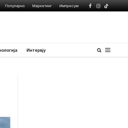
Популарно
Маркетинг
Импресум
Facebook
Instagram
TikTok
нологија
Интервју