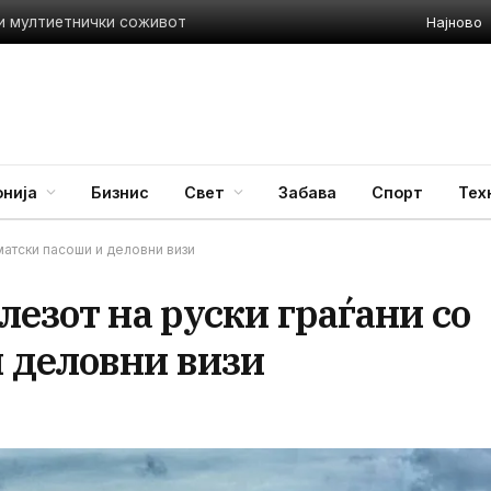
Најново
 и мултиетнички соживот
нија
Бизнис
Свет
Забава
Спорт
Тех
матски пасоши и деловни визи
лезот на руски граѓани со
 деловни визи