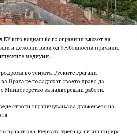
од ЕУ што веднаш ќе го ограничи влезот на
оши и деловни визи од безбедносни причини,
анцуските медиуми.
еродроми во земјата. Руските граѓани
во Прага ќе го задржат своето право да
то Министерство за надворешни работи.
оведе строги ограничувања за движењето на
та.
го прават ова. Мерката треба да ги инспирира