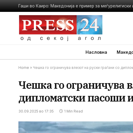
Гаши во Каиро: Македонија е пример за меѓурелигиски
Насловна
Македо
Home
»
Чешка го ограничува влезот на руски граѓани со дипло
Чешка го ограничува в
дипломатски пасоши и
30.09.2025 во 17:35
1 Min Read