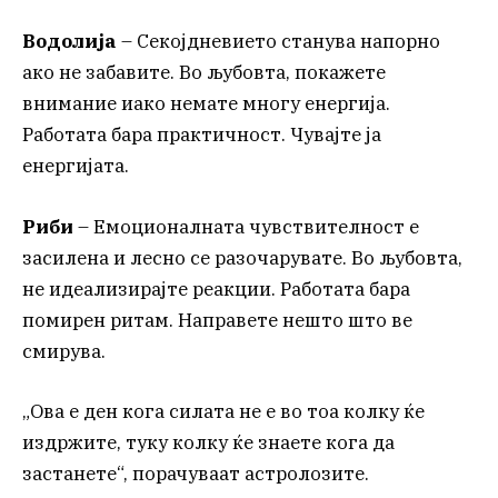
Водолија
– Секојдневието станува напорно
ако не забавите. Во љубовта, покажете
внимание иако немате многу енергија.
Работата бара практичност. Чувајте ја
енергијата.
Риби
– Емоционалната чувствителност е
засилена и лесно се разочарувате. Во љубовта,
не идеализирајте реакции. Работата бара
помирен ритам. Направете нешто што ве
смирува.
„Ова е ден кога силата не е во тоа колку ќе
издржите, туку колку ќе знаете кога да
застанете“, порачуваат астролозите.