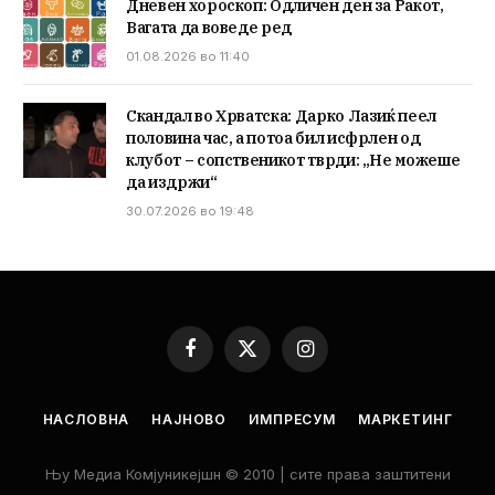
Дневен хороскоп: Одличен ден за Ракот,
Вагата да воведе ред
01.08.2026 во 11:40
Скандал во Хрватска: Дарко Лазиќ пеел
половина час, а потоа бил исфрлен од
клубот – сопственикот тврди: „Не можеше
да издржи“
30.07.2026 во 19:48
Facebook
X
Instagram
(Twitter)
НАСЛОВНА
НАЈНОВО
ИМПРЕСУМ
МАРКЕТИНГ
Њу Медиа Комјуникејшн © 2010 | сите права заштитени