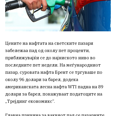
Цените на нафтата на светските пазари
забележаа пад од околу пет проценти,
приближувајќи се до најниското ниво во
последните пет недели. На меѓународниот
пазар, суровата нафта Брент се тргуваше по
околу 96 долари за барел, додека
американската лесна нафта WTI падна на 89
долари за барел, покажуваат податоците на
„Трејдинг економикс“.
Главна причина за ваквиот пад се пазарните