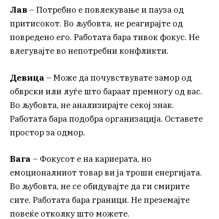
Лав
– Потребно е повлекување и пауза од
притисокот. Во љубовта, не реагирајте од
повредено его. Работата бара тивок фокус. Не
влегувајте во непотребни конфликти.
Девица
– Може да почувствувате замор од
обврски или луѓе што бараат премногу од вас.
Во љубовта, не анализирајте секој знак.
Работата бара подобра организација. Оставете
простор за одмор.
Вага
– Фокусот е на кариерата, но
емоционалниот товар ви ја троши енергијата.
Во љубовта, не се обидувајте да ги смирите
сите. Работата бара граници. Не преземајте
повеќе отколку што можете.