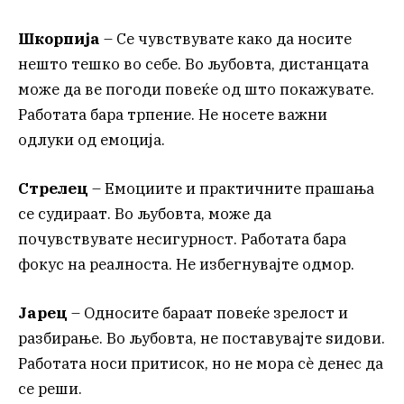
Шкорпија
– Се чувствувате како да носите
нешто тешко во себе. Во љубовта, дистанцата
може да ве погоди повеќе од што покажувате.
Работата бара трпение. Не носете важни
одлуки од емоција.
Стрелец
– Емоциите и практичните прашања
се судираат. Во љубовта, може да
почувствувате несигурност. Работата бара
фокус на реалноста. Не избегнувајте одмор.
Јарец
– Односите бараат повеќе зрелост и
разбирање. Во љубовта, не поставувајте ѕидови.
Работата носи притисок, но не мора сè денес да
се реши.