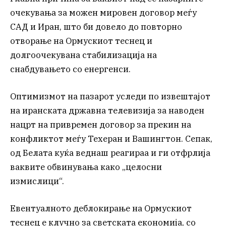
очекувања за можен мировен договор меѓу
САД и Иран, што би довело до повторно
отворање на Ормускиот теснец и
долгоочекувана стабилизација на
снабдувањето со енергенси.
Оптимизмот на пазарот уследи по извештајот
на иранската државна телевизија за наводен
нацрт на привремен договор за прекин на
конфликтот меѓу Техеран и Вашингтон. Сепак,
од Белата куќа веднаш реагираа и ги отфрлија
ваквите обвинувања како „целосни
измислици“.
Евентуалното деблокирање на Ормускиот
теснец е клучно за светската економија, со