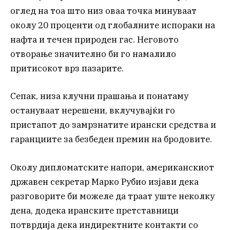
оглед на тоа што низ оваа точка минуваат
околу 20 проценти од глобалните испораки на
нафта и течен природен гас. Неговото
отворање значително би го намалило
притисокот врз пазарите.
Сепак, низа клучни прашања и понатаму
остануваат нерешени, вклучувајќи го
пристапот до замрзнатите ирански средства и
гаранциите за безбеден премин на бродовите.
Околу дипломатските напори, американскиот
државен секретар Марко Рубио изјави дека
разговорите би можеле да траат уште неколку
дена, додека иранските претставници
потврдија дека индиректните контакти со