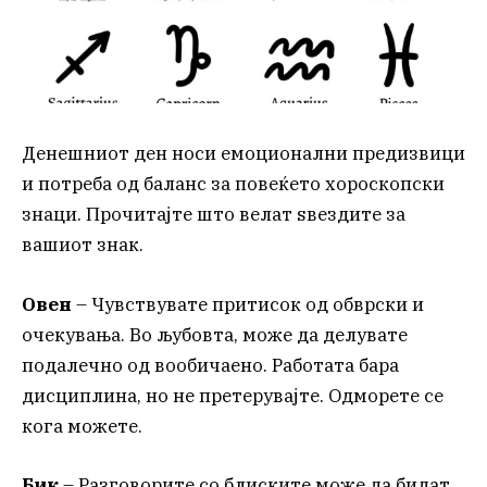
Денешниот ден носи емоционални предизвици
и потреба од баланс за повеќето хороскопски
знаци. Прочитајте што велат ѕвездите за
вашиот знак.
Овен
– Чувствувате притисок од обврски и
очекувања. Во љубовта, може да делувате
подалечно од вообичаено. Работата бара
дисциплина, но не претерувајте. Одморете се
кога можете.
Бик
– Разговорите со блиските може да бидат