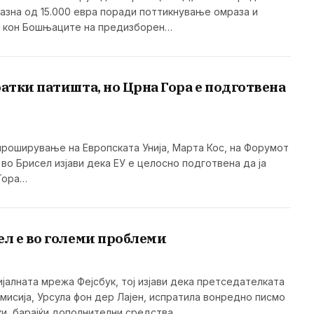
казна од 15.000 евра поради поттикнување омраза и
р кон Бошњаците на предизборен…
ратки патишта, но Црна Гора е подготвена
проширување на Европската Унија, Марта Кос, на Форумот
во Брисел изјави дека ЕУ е целосно подготвена да ја
Гора…
ел е во големи проблеми
ијалната мрежа Фејсбук, тој изјави дека претседателката
омисија, Урсула фон дер Лајен, испратила вонредно писмо
ки, барајќи дополнителни средства…