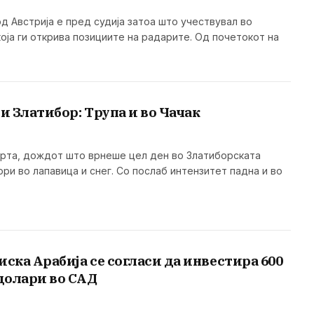
д Австрија е пред судија затоа што учествувал во
оја ги открива позициите на радарите. Од почетокот на
ри Златибор: Трупа и во Чачак
ерта, дождот што врнеше цел ден во Златиборската
ри во лапавица и снег. Со послаб интензитет падна и во
иска Арабија се согласи да инвестира 600
долари во САД