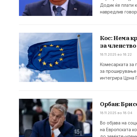
Додик ќе плати 
навредлив гово
Кос: Нема к
за членствo
18.11.2025 во 18:22
Комесарката за 
за проширување 
интегрира Црна 
Орбан: Брис
18.11.2025 во 18:04
Во објава на соц
на Европската к
до земјите-член