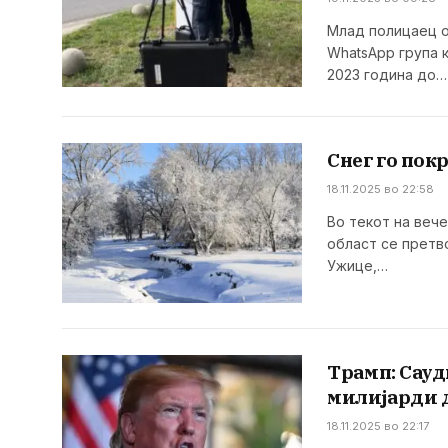
Млад полицаец о
WhatsApp група к
2023 година до…
Снег го пок
18.11.2025 во 22:58
Во текот на веч
област се претво
Ужице,…
Трамп: Сауд
милијарди 
18.11.2025 во 22:17