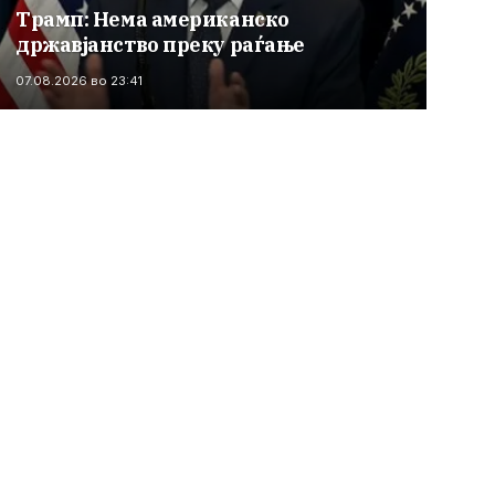
Трамп: Нема американско
државјанство преку раѓање
07.08.2026 во 23:41