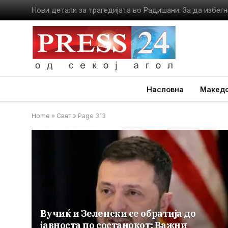
Измерени 34 степени во 11 часот: Погледнете ги темп
Насловна
Македо
Home
»
Свет
»
Page 313
Вучиќ и Зеленски се обратија до
јавноста по состанокот: Важни