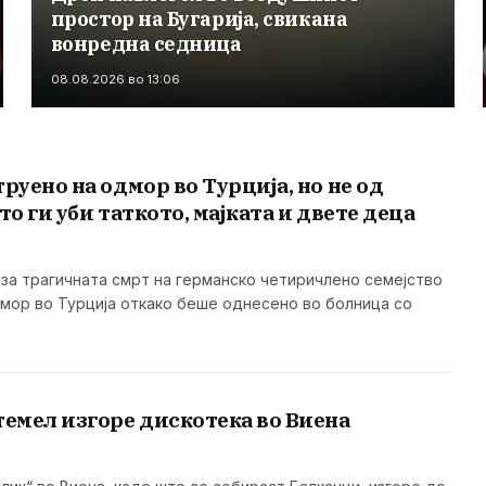
простор на Бугарија, свикана
вонредна седница
08.08.2026 во 13:06
труено на одмор во Турција, но не од
то ги уби таткото, мајката и двете деца
а за трагичната смрт на германско четиричлено семејство
дмор во Турција откако беше однесено во болница со
темел изгоре дискотека во Виена