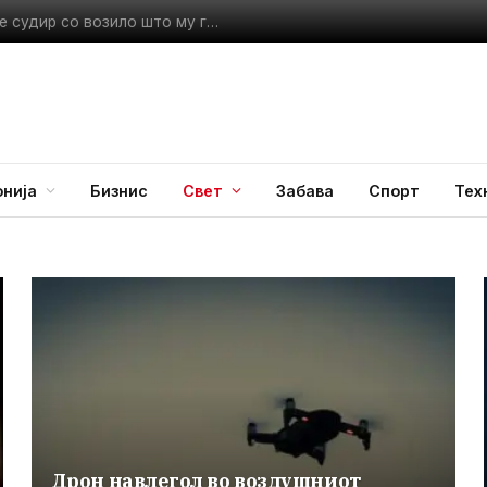
Најново
ературите низ Македонија
нија
Бизнис
Свет
Забава
Спорт
Тех
Дрон навлегол во воздушниот