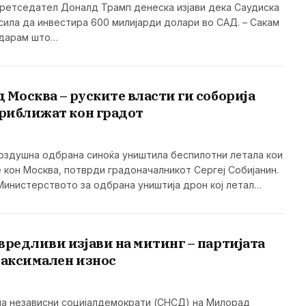
ретседател Доналд Трамп денеска изјави дека Саудиска
асила да инвестира 600 милијарди долари во САД. – Сакам
одарам што…
 Москва – руските власти ги соборија
приближат кон градот
оздушна одбрана синоќа уништила беспилотни летала кои
 кон Москва, потврди градоначалникот Сергеј Собијанин.
Министерството за одбрана уништија дрон кој летал…
вредливи изјави на митинг – партијата
максимален износ
 на независни социјалдемократи (СНСД) на Милорад