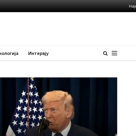
Популарно
Маркетинг
Импресум
Facebook
Instagram
TikTok
нологија
Интервју