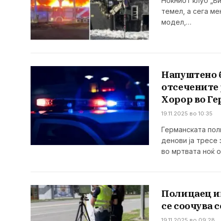
Ноќниот клуб „Ви
темел, а сега м
модел,…
Напуштено б
отсечените 
Хорор во Ге
19.11.2025 во 10:35
Германската пол
денови ја тресе 
во мртвата ноќ 
Полицаец им
се соочува с
19.11.2025 во 09:28