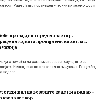
лиџ“ во Виена, каде што се собираат Балканци, изгоре до
енаџерот Раде Лазиќ, поранешен учесник во реално шоу и
ебе пронајдено пред манастир,
раце на мајката пронајдени на автпат:
рманија
иција е немоќна да реши мистериозен случај што со
земјата. Имено, како што претходно пишуваше Telegraf.rs,
од недела…
 откривал на возачите каде има радар –
о казна затвор