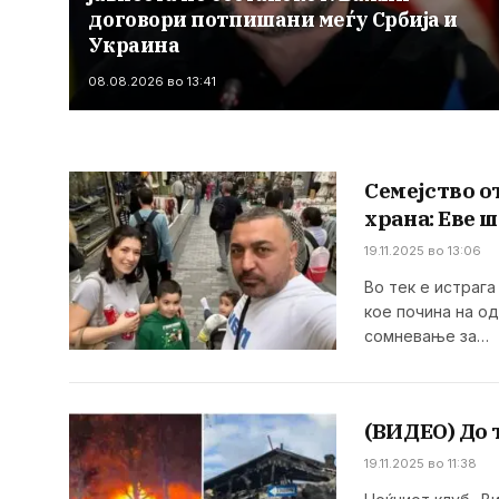
договори потпишани меѓу Србија и
Украина
08.08.2026 во 13:41
Семејство о
храна: Еве ш
19.11.2025 во 13:06
Во тек е истраг
кое почина на о
сомневање за…
(ВИДЕО) До 
19.11.2025 во 11:38