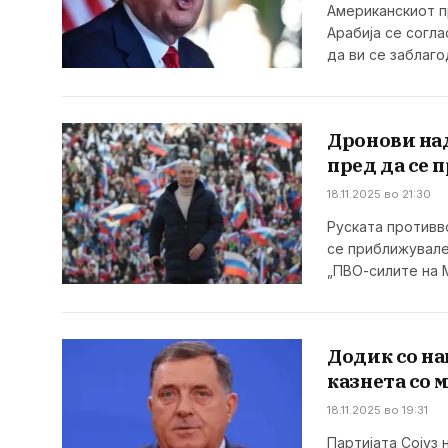
Американскиот п
Арабија се согл
да ви се заблаг
Дронови над
пред да се 
18.11.2025 во 21:30
Руската противв
се приближувале
„ПВО-силите на 
Додик со на
казнета со 
18.11.2025 во 19:31
Партијата Сојуз