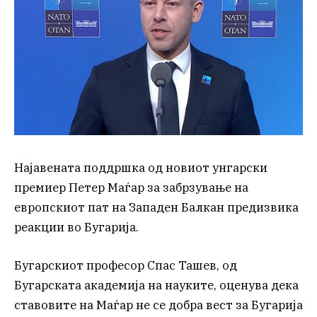
Најавената поддршка од новиот унгарски
премиер Петер Маѓар за забрзување на
европскиот пат на Западен Балкан предизвика
реакции во Бугарија.
Бугарскиот професор Спас Ташев, од
Бугарската академија на науките, оценува дека
ставовите на Маѓар не се добра вест за Бугарија