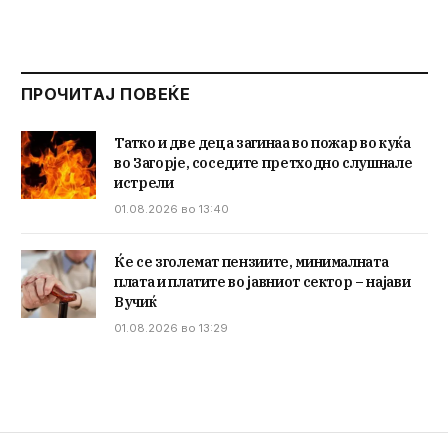
ПРОЧИТАЈ ПОВЕЌЕ
Татко и две деца загинаа во пожар во куќа
во Загорје, соседите претходно слушнале
истрели
01.08.2026 во 13:40
Ќе се зголемат пензиите, минималната
плата и платите во јавниот сектор – најави
Вучиќ
01.08.2026 во 13:29