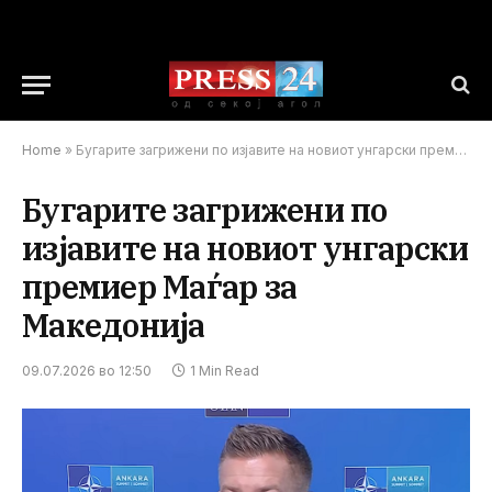
Home
»
Бугарите загрижени по изјавите на новиот унгарски премиер Маѓар за Македонија
Бугарите загрижени по
изјавите на новиот унгарски
премиер Маѓар за
Македонија
09.07.2026 во 12:50
1 Min Read