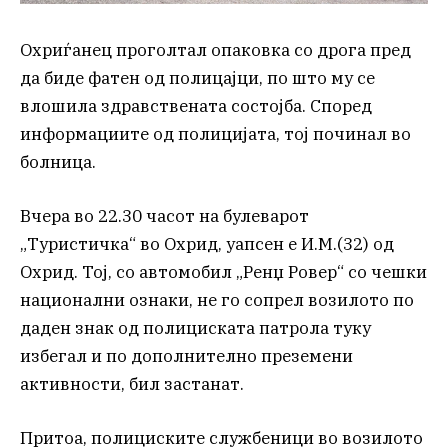
Охриѓанец проголтал опаковка со дрога пред
да биде фатен од полицајци, по што му се
влошила здравствената состојба. Според
информациите од полицијата, тој починал во
болница.
Вчера во 22.30 часот на булеварот
„Туристичка“ во Охрид, уапсен е И.М.(32) од
Охрид. Тој, со автомобил „Ренџ Ровер“ со чешки
национални ознаки, не го сопрел возилото по
даден знак од полициската патрола туку
избегал и по дополнително преземени
активности, бил застанат.
Притоа, полициските службеници во возилото