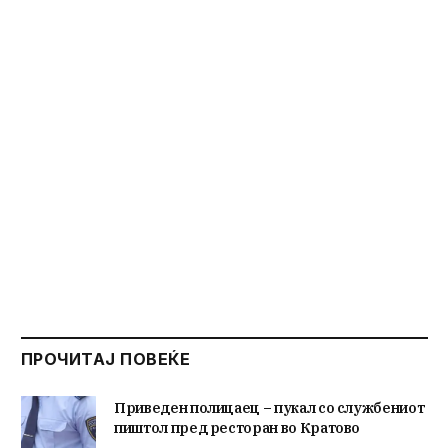
ПРОЧИТАЈ ПОВЕЌЕ
Приведен полицаец – пукал со службениот
пиштол пред ресторан во Кратово