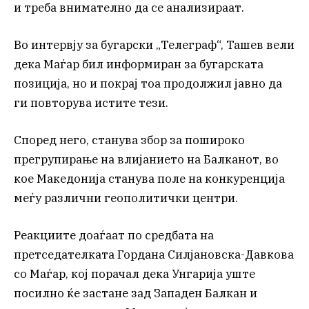
и треба внимателно да се анализираат.
Во интервју за бугарски „Телеграф“, Ташев вели
дека Маѓар бил информиран за бугарската
позиција, но и покрај тоа продолжил јавно да
ги повторува истите тези.
Според него, станува збор за пошироко
прегрупирање на влијанието на Балканот, во
кое Македонија станува поле на конкуренција
меѓу различни геополитички центри.
Реакциите доаѓаат по средбата на
претседателката Гордана Силјановска-Давкова
со Маѓар, кој порачал дека Унгарија уште
посилно ќе застане зад Западен Балкан и