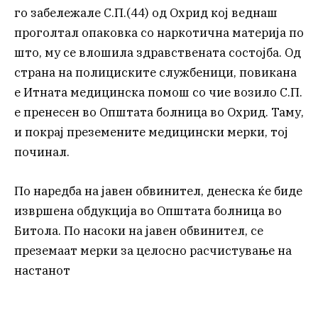
го забележале С.П.(44) од Охрид кој веднаш
проголтал опаковка со наркотична материја по
што, му се влошила здравствената состојба. Од
страна на полициските службеници, повикана
е Итната медицинска помош со чие возило С.П.
е пренесен во Општата болница во Охрид. Таму,
и покрај преземените медицински мерки, тој
починал.
По наредба на јавен обвинител, денеска ќе биде
извршена обдукција во Општата болница во
Битола. По насоки на јавен обвинител, се
преземаат мерки за целосно расчистување на
настанот