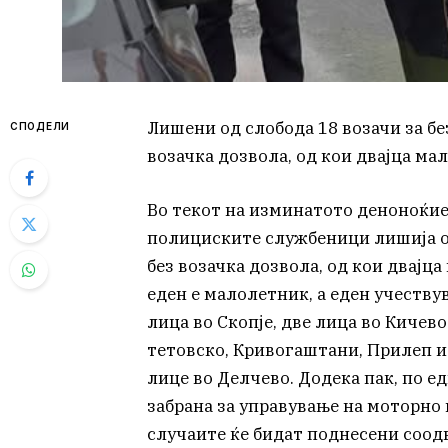
Лишени од слобода 18 возачи за бе
СПОДЕЛИ
возачка дозвола, од кои двајца м
Во текот на изминатото деноноќие 
полициските службеници лишија од
без возачка дозвола, од кои двајца
еден е малолетник, а еден учеству
лица во Скопје, две лица во Кичев
тетовско, Кривогаштани, Прилеп и 
лице во Делчево. Додека пак, по е
забрана за управување на моторно
случаите ќе бидат поднесени соод