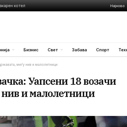
Најново
акарен котел
нија
Бизнис
Свет
Забава
Спорт
Тех
државата, меѓу нив и малолетници
зачка: Уапсени 18 возачи
 нив и малолетници