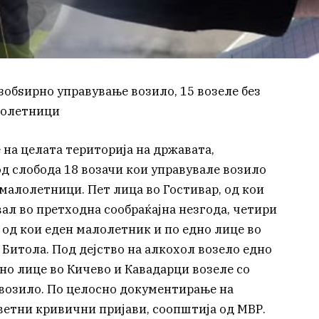
зобѕирно управување возило, 15 возеле без
алолетници
на целата територија на државата,
 слобода 18 возачи кои управувале возило
 малолетници. Пет лица во Гостивар, од кои
вал во претходна сообраќајна незгода, четири
о од кои еден малолетник и по едно лице во
Битола. Под дејство на алкохол возело едно
дно лице во Кичево и Кавадарци возеле со
 возило. По целосно документирање на
ветни кривични пријави, соопштија од МВР.