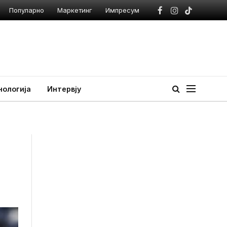
Популарно
Маркетинг
Импресум
Facebook
Instagram
TikTok
нологија
Интервју