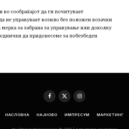
 во сообраќајот да ги почитуваат
да не управуваат возило без положен возачки
 мерка за забрана за управување или доколку
заеднички да придонесеме за побезбеден
Facebook
X
Instagram
(Twitter)
НАСЛОВНА
НАЈНОВО
ИМПРЕСУМ
МАРКЕТИНГ
Њу Медиа Комјуникејшн © 2010 | сите права заштитени