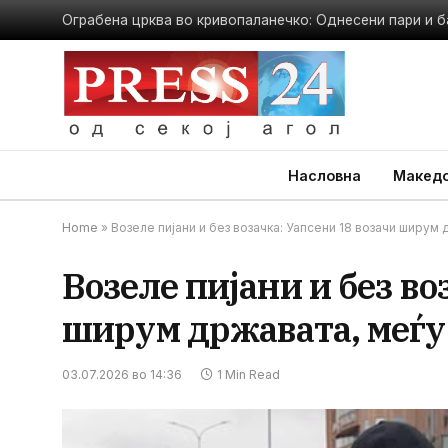
Ограбена црква во кривопаланечко: Однесени пари и б
Насловна
Македо
Home
»
Возеле пијани и без возачка: Уапсени 18 возачи ширум 
Возеле пијани и без во
ширум државата, меѓу
03.07.2026 во 14:36
1 Min Read