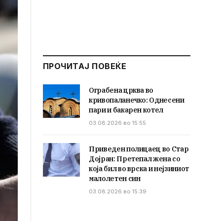
ПРОЧИТАЈ ПОВЕЌЕ
Ограбена црква во
кривопаланечко: Однесени
пари и бакарен котел
03.08.2026 во 15:55
Приведен полицаец во Стар
Дојран: Претепал жена со
која бил во врска и нејзиниот
малолетен син
03.08.2026 во 15:39